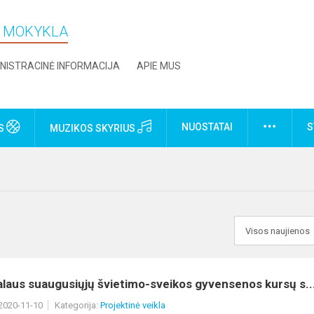
O MOKYKLA
NISTRACINĖ INFORMACIJA
APIE MUS
NUOSTATAI
S
US
MUZIKOS SKYRIUS
laus suaugusiųjų švietimo-sveikos gyvensenos kursų s..
 2020-11-10
Kategorija:
Projektinė veikla