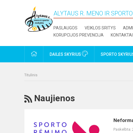
ALYTAUS R. MENO IR SPORT
PASLAUGOS
VEIKLOS SRITYS
ADMI
KORUPCIJOS PREVENCIJA
KONTAKTAI
PRADŽIA
DAILĖS SKYRIUS
SPORTO SKYRI
Titulinis
RSS
Naujienos
Neformalaus
Neforma
suaugusiųjų
Paskelbta:
švietimo-