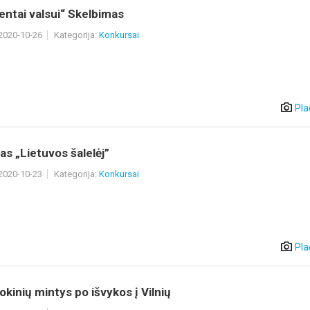
ntai valsui“ Skelbimas
 2020-10-26
Kategorija:
Konkursai
Pla
s „Lietuvos šalelėj”
 2020-10-23
Kategorija:
Konkursai
Pla
okinių mintys po išvykos į Vilnių