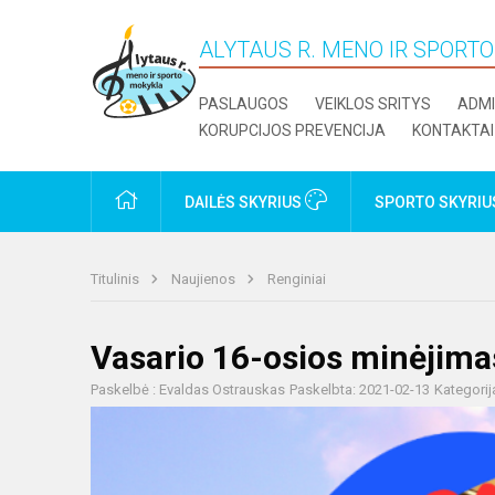
ALYTAUS R. MENO IR SPORT
PASLAUGOS
VEIKLOS SRITYS
ADMI
KORUPCIJOS PREVENCIJA
KONTAKTAI
PRADŽIA
DAILĖS SKYRIUS
SPORTO SKYRI
Titulinis
Naujienos
Renginiai
Vasario 16-osios minėjimas
Paskelbė : Evaldas Ostrauskas
Paskelbta: 2021-02-13
Kategorij