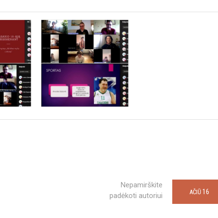
Nepamirškite
16
AČIŪ
padėkoti autoriui