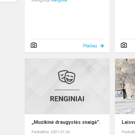
Kategorija:
Renginiai
Plačiau
„Muzikinė
draugystės
snaigė”.
„Muzikinė draugystės snaigė”.
Laisva
Paskelbta: 2021-01-26
Paskelb