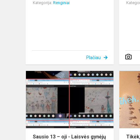
Kategorija:
Renginiai
Kategor
Plačiau
Sausio
13
–
oji
-
Laisvės
gynėjų
diena
Sausio 13 – oji - Laisvės gynėjų
Tikėk