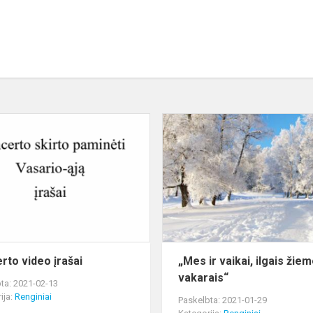
Koncerto
video
įrašai
rto video įrašai
„Mes ir vaikai, ilgais žie
vakarais“
ta: 2021-02-13
ija:
Renginiai
Paskelbta: 2021-01-29