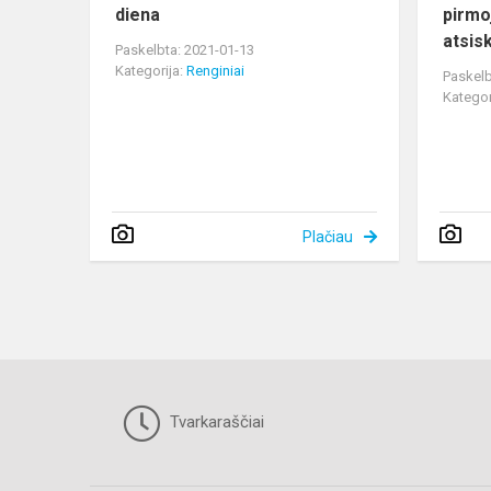
diena
pirmo
atsis
Paskelbta: 2021-01-13
Kategorija:
Renginiai
Paskelb
Kategor
Plačiau
Tvarkaraščiai