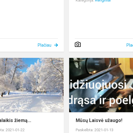
Kategorija:
Renginiai
Plačiau
Pla
Laisvalaikis
žiemą...
laikis žiemą...
Mūsų Laisvė užaugo!
ta: 2021-01-22
Paskelbta: 2021-01-13