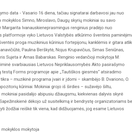
mo data - Vasario 16 diena, tačiau signatarai darbavosi jau nuo
rto mokyklos Simno, Miroslavo, Daugų skyrių mokiniai su savo
ir Margarita Ivanauskieneprasmingus renginius pradėjo nuo
ms platformoje vyko Lietuvos Valstybės atkūrimo šventinis paminėjim
šventės proga muzikinius kūrinius fortepijonu, kanklėmis ir gitara atli
manavičiūtė, Paulina Berškytė, Nojus Krupavičius, Simas Seniūnas,
ris Sujeta ir Arnas Babarskas. Renginio vedančioji mokytoja M.
riminė svarbiausias Lietuvos Nepriklausomybės Akto pasirašymo
tą testą Forms programoje apie ,,Tautiškos giesmės“ atsiradimo
r tikra – muzikinė programa įvairi ir įdomi – skambėjo B. Dvariono, O.
ozitorių kūriniai. Mokiniai grojo iš širdies – sužavėjo šiltu,
 mokiniai pasidalijo abipusiu džiaugsmu, kiekvienas dalyvis skyrė
 Sapežinskienė dėkojo už susitelkimą ir bendrystę organizatoriams be
yti žodžiai reiškė tik viena, kad didžiuojamės, jog esame Lietuvos
to mokyklos mokytoja