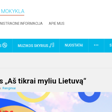
O MOKYKLA
NISTRACINĖ INFORMACIJA
APIE MUS
NUOSTATAI
S
US
MUZIKOS SKYRIUS
 „Aš tikrai myliu Lietuvą“
a:
Renginiai