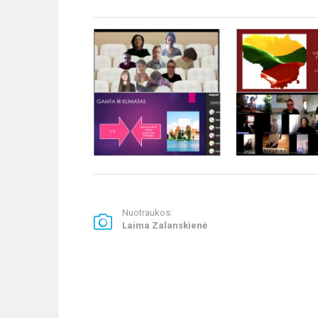
Nuotraukos:
Laima Zalanskienė