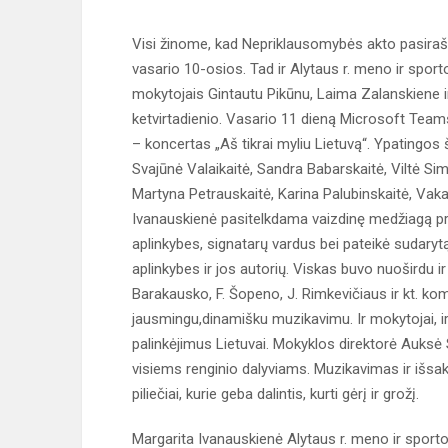
Visi žinome, kad Nepriklausomybės akto pasirašy
vasario 10-osios. Tad ir Alytaus r. meno ir spo
mokytojais Gintautu Pikūnu, Laima Zalanskiene 
ketvirtadienio. Vasario 11 dieną Microsoft Tea
– koncertas „Aš tikrai myliu Lietuvą“. Ypatingos 
Svajūnė Valaikaitė, Sandra Babarskaitė, Viltė Si
Martyna Petrauskaitė, Karina Palubinskaitė, Vaka
Ivanauskienė pasitelkdama vaizdinę medžiagą p
aplinkybes, signatarų vardus bei pateikė sudary
aplinkybes ir jos autorių. Viskas buvo nuoširdu i
Barakausko, F. Šopeno, J. Rimkevičiaus ir kt. komp
jausmingu,dinamišku muzikavimu. Ir mokytojai, ir
palinkėjimus Lietuvai. Mokyklos direktorė Auksė
visiems renginio dalyviams. Muzikavimas ir išsak
piliečiai, kurie geba dalintis, kurti gėrį ir grožį.
Margarita Ivanauskienė Alytaus r. meno ir spor