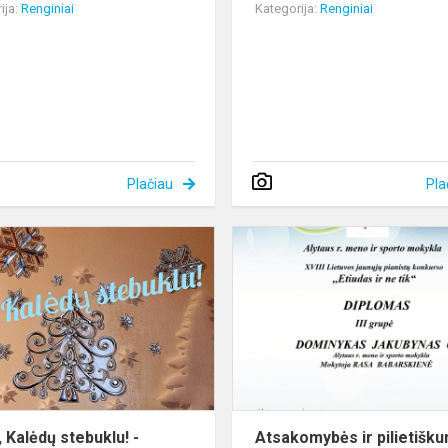
ija:
Renginiai
Kategorija:
Renginiai
Plačiau
Pla
Tikėk,
Kalėdų
stebuklu!
-
pirmojo
mokymo(si)
pusmečio
atsis...
, Kalėdų stebuklu! -
Atsakomybės ir pilietišk