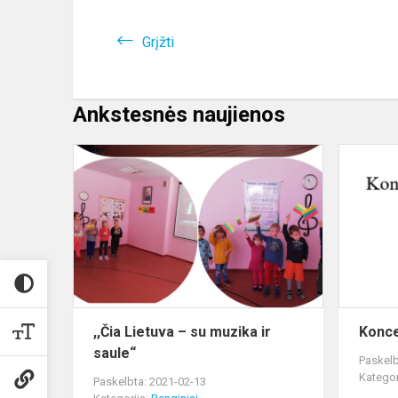
Grįžti
Ankstesnės naujienos
,,Čia
Lietuva
–
su
muzika
ir
saule“
,,Čia Lietuva – su muzika ir
Konce
saule“
Paskelb
Kategor
Paskelbta: 2021-02-13