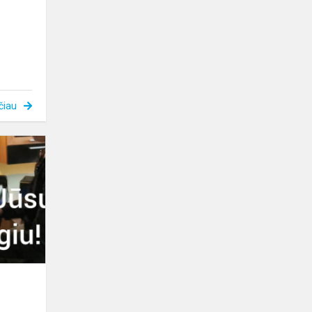
čiau
Mūsų
Laisvė
užaugo!