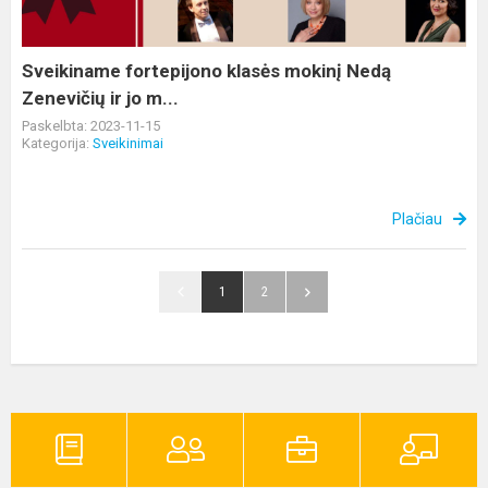
Zenevičių
ir
jo
Sveikiname fortepijono klasės mokinį Nedą
m...
Zenevičių ir jo m...
Paskelbta: 2023-11-15
Kategorija:
Sveikinimai
Plačiau
1
2