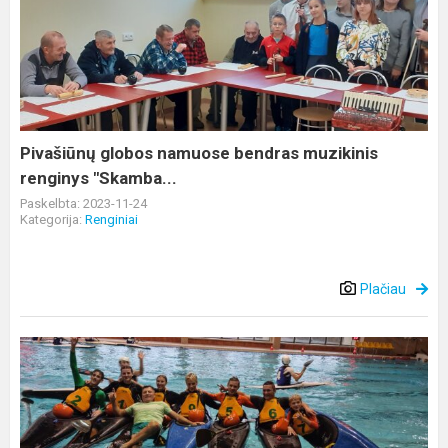
globos
namuose
bendras
muzikinis
renginys
"Skamba...
Pivašiūnų globos namuose bendras muzikinis
renginys "Skamba...
Paskelbta: 2023-11-24
Kategorija:
Renginiai
Plačiau
Pergalės
tarptautiniame
baidarių
polo
turnyre