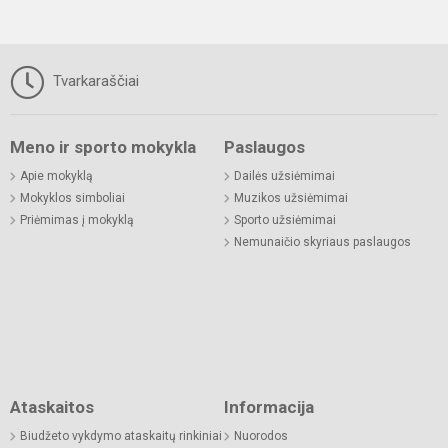
Tvarkaraščiai
Meno ir sporto mokykla
Paslaugos
Apie mokyklą
Dailės užsiėmimai
Mokyklos simboliai
Muzikos užsiėmimai
Priėmimas į mokyklą
Sporto užsiėmimai
Nemunaičio skyriaus paslaugos
Ataskaitos
Informacija
Biudžeto vykdymo ataskaitų rinkiniai
Nuorodos