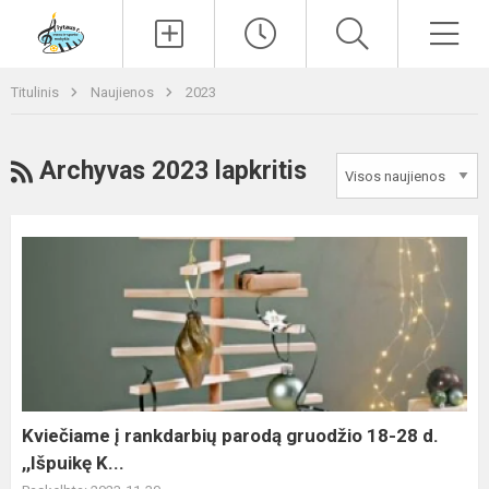
Paieška
Men
Titulinis
Naujienos
2023
RSS
Archyvas 2023 lapkritis
Kviečiame
į
rankdarbių
parodą
gruodžio
18-
28
d.
Kviečiame į rankdarbių parodą gruodžio 18-28 d.
,,Išpuikę
,,Išpuikę K...
K...