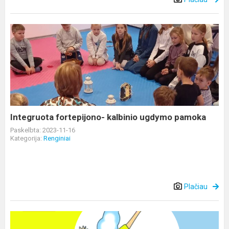
Integruota
fortepijono-
kalbinio
ugdymo
pamoka
Integruota fortepijono- kalbinio ugdymo pamoka
Paskelbta: 2023-11-16
Kategorija:
Renginiai
Plačiau
2023
metų