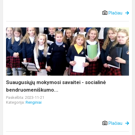
Plačiau
Suaugusiųjų
mokymosi
savaitei
-
socialinė
bendruomeniškumo...
Suaugusiųjų mokymosi savaitei - socialinė
bendruomeniškumo...
Paskelbta: 2023-11-21
Kategorija:
Renginiai
Plačiau