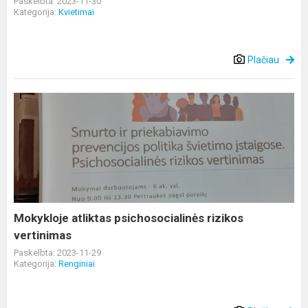
Paskelbta: 2023-11-30
Kategorija:
Kvietimai
Plačiau
Mokykloje
atliktas
psichosocialinės
rizikos
vertinimas
Mokykloje atliktas psichosocialinės rizikos
vertinimas
Paskelbta: 2023-11-29
Kategorija:
Renginiai