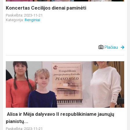
Koncertas Cecilijos dienai paminėti
Paskelbta: 2023-11-21
Kategorija:
Renginiai
Plačiau
Alisa
ir
Mėja
dalyvavo
II
respublikiniame
jaunųjų
pianistų...
Alisa ir Mėja dalyvavo II respublikiniame jaunųjų
pianistų...
Paskelbta: 2023-11-21