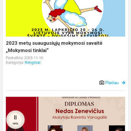
suaugusiųjų
mokymosi
savaitė
„Mokymosi
tinklai“
2023 metų suaugusiųjų mokymosi savaitė
„Mokymosi tinklai“
Paskelbta: 2023-11-16
Kategorija:
Renginiai
Plačiau
Sveikiname
fortepijono
klasės
mokinį
Nedą