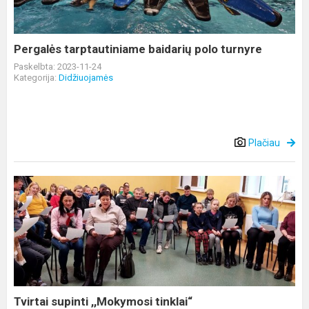
Pergalės tarptautiniame baidarių polo turnyre
Paskelbta: 2023-11-24
Kategorija:
Didžiuojamės
Plačiau
Tvirtai
supinti
,,Mokymosi
tinklai“
Tvirtai supinti ,,Mokymosi tinklai“