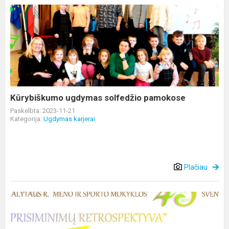
Kūrybiškumo
ugdymas
solfedžio
pamokose
Kūrybiškumo ugdymas solfedžio pamokose
Paskelbta: 2023-11-21
Kategorija:
Ugdymas karjerai
Plačiau
Maloniai
kviečiame
į