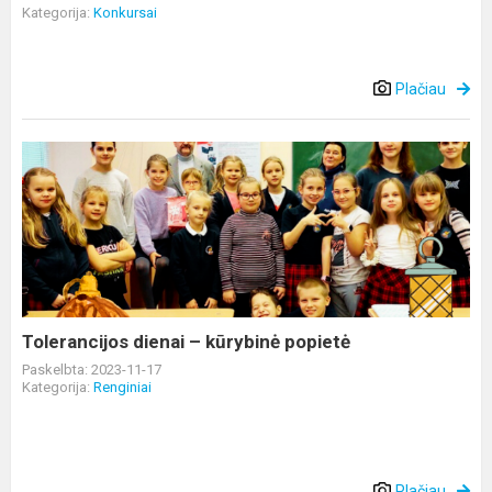
Kategorija:
Konkursai
Plačiau
Tolerancijos
dienai
–
kūrybinė
popietė
Tolerancijos dienai – kūrybinė popietė
Paskelbta: 2023-11-17
Kategorija:
Renginiai
Plačiau