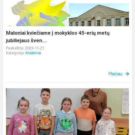
mokyklos
45-
erių
metų
jubiliejaus
Maloniai kviečiame į mokyklos 45-erių metų
šven...
jubiliejaus šven...
Paskelbta: 2023-11-21
Kategorija:
Kvietimai
Plačiau
Koncertas
Cecilijos
dienai
paminėti