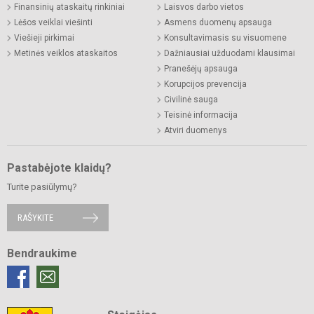
Finansinių ataskaitų rinkiniai
Laisvos darbo vietos
Lėšos veiklai viešinti
Asmens duomenų apsauga
Viešieji pirkimai
Konsultavimasis su visuomene
Metinės veiklos ataskaitos
Dažniausiai užduodami klausimai
Pranešėjų apsauga
Korupcijos prevencija
Civilinė sauga
Teisinė informacija
Atviri duomenys
Pastabėjote klaidų?
Turite pasiūlymų?
RAŠYKITE
Bendraukime