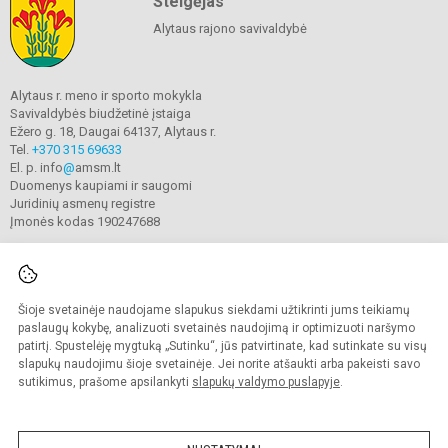
Steigėjas
Alytaus rajono savivaldybė
Alytaus r. meno ir sporto mokykla
Savivaldybės biudžetinė įstaiga
Ežero g. 18, Daugai 64137, Alytaus r.
Tel.
+370 315 69633
El. p. info
@
amsm.lt
Duomenys kaupiami ir saugomi
Juridinių asmenų registre
Įmonės kodas 190247688
Šioje svetainėje naudojame slapukus siekdami užtikrinti jums teikiamų
© 2020. Alytaus r. meno ir sporto mokykla. Visos teisės saugomos.
Kopijuoti turinį be raštiško mokyklos sutikimo griežtai draudžiama.
paslaugų kokybę, analizuoti svetainės naudojimą ir optimizuoti naršymo
patirtį. Spustelėję mygtuką „Sutinku“, jūs patvirtinate, kad sutinkate su visų
Prieinamumo paraiška
Slapukų valdymas
slapukų naudojimu šioje svetainėje. Jei norite atšaukti arba pakeisti savo
sutikimus, prašome apsilankyti
slapukų valdymo puslapyje
.
Sumanus būdas atnaujinti
mokyklos interneto
svetainę