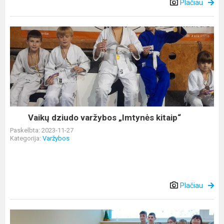
Plačiau
Vaikų
dziudo
varžybos
„Imtynės
kitaip“
Vaikų dziudo varžybos „Imtynės kitaip“
Paskelbta: 2023-11-27
Kategorija:
Varžybos
Plačiau
Pivašiūnų