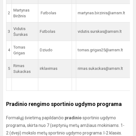
Martynas
2
Futbolas
martynas.birzinis@amsm.lt
Biržinis
Vidutis
3
Futbolas
vidutis.surskas@amsm.lt
Šurskas
Tomas
4
Dziudo
tomas.grigas25@amsm.lt
Grigas
Rimas
5
irklavimas
rimas.sukackas@amsm.lt
Sukackas
Pradinio rengimo sportinio ugdymo programa
Formalųjį švietimą papildančio
pradinio
sportinio ugdymo
programa, skirta nuo 7 (septynių metų amžiaus mokiniams. 1-
2 (dveji) mokslo metų sportinio ugdymo programa: I-2 klasės.