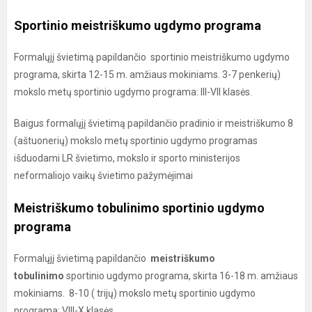
Sportinio meistriškumo ugdymo programa
Formalųjį švietimą papildančio sportinio meistriškumo ugdymo
programa, skirta 12-15 m. amžiaus mokiniams. 3-7 penkerių)
mokslo metų sportinio ugdymo programa: III-VII klasės.
Baigus formalųjį švietimą papildančio pradinio ir meistriškumo 8
(aštuonerių) mokslo metų sportinio ugdymo programas
išduodami LR švietimo, mokslo ir sporto ministerijos
neformaliojo vaikų švietimo pažymėjimai
Meistriškumo tobulinimo sportinio ugdymo
programa
Formalųjį švietimą papildančio
meistriškumo
tobulinimo
sportinio ugdymo programa, skirta 16-18 m. amžiaus
mokiniams. 8-10 ( trijų) mokslo metų sportinio ugdymo
programa: VIII-X klasės.