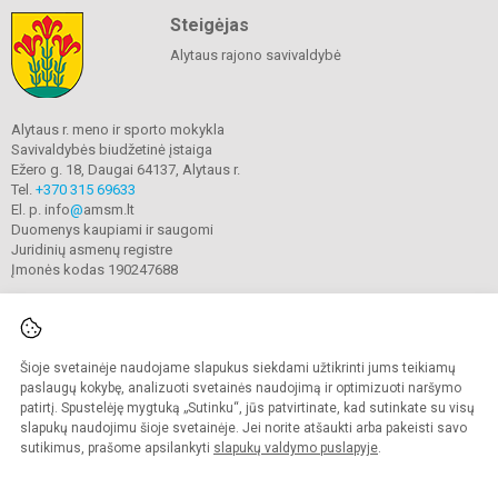
Steigėjas
Alytaus rajono savivaldybė
Alytaus r. meno ir sporto mokykla
Savivaldybės biudžetinė įstaiga
Ežero g. 18, Daugai 64137, Alytaus r.
Tel.
+370 315 69633
El. p. info
@
amsm.lt
Duomenys kaupiami ir saugomi
Juridinių asmenų registre
Įmonės kodas 190247688
Šioje svetainėje naudojame slapukus siekdami užtikrinti jums teikiamų
© 2020. Alytaus r. meno ir sporto mokykla. Visos teisės saugomos.
Kopijuoti turinį be raštiško mokyklos sutikimo griežtai draudžiama.
paslaugų kokybę, analizuoti svetainės naudojimą ir optimizuoti naršymo
patirtį. Spustelėję mygtuką „Sutinku“, jūs patvirtinate, kad sutinkate su visų
Prieinamumo paraiška
Slapukų valdymas
slapukų naudojimu šioje svetainėje. Jei norite atšaukti arba pakeisti savo
sutikimus, prašome apsilankyti
slapukų valdymo puslapyje
.
Sumanus būdas atnaujinti
mokyklos interneto
svetainę