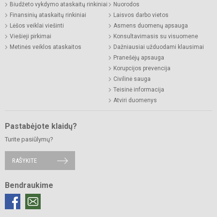
Biudžeto vykdymo ataskaitų rinkiniai
Nuorodos
Finansinių ataskaitų rinkiniai
Laisvos darbo vietos
Lėšos veiklai viešinti
Asmens duomenų apsauga
Viešieji pirkimai
Konsultavimasis su visuomene
Metinės veiklos ataskaitos
Dažniausiai užduodami klausimai
Pranešėjų apsauga
Korupcijos prevencija
Civilinė sauga
Teisinė informacija
Atviri duomenys
Pastabėjote klaidų?
Turite pasiūlymų?
RAŠYKITE
Bendraukime