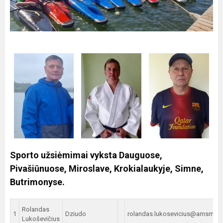
Sporto užsiėmimai vyksta Dauguose,
Pivašiūnuose, Miroslave, Krokialaukyje, Simne,
Butrimonyse.
Rolandas
1
Dziudo
rolandas.lukosevicius@amsm.lt
Lukoševičius