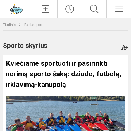
Paieška
Men
Titulinis
Paslaugos
Sporto skyrius
Kviečiame sportuoti ir pasirinkti
norimą sporto šaką: dziudo, futbolą,
irklavimą-kanupolą