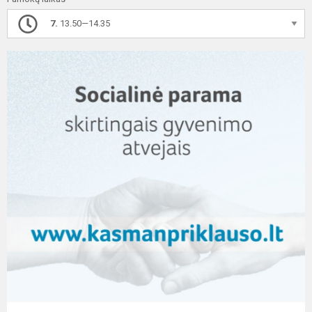
7.
13.50—14.35