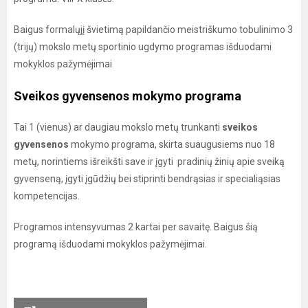
Baigus formalųjį švietimą papildančio meistriškumo tobulinimo 3
(trijų) mokslo metų sportinio ugdymo programas išduodami
mokyklos pažymėjimai
Sveikos gyvensenos mokymo programa
Tai 1 (vienus) ar daugiau mokslo metų trunkanti
sveikos
gyvensenos
mokymo programa, skirta suaugusiems nuo 18
metų, norintiems išreikšti save ir įgyti pradinių žinių apie sveiką
gyvenseną, įgyti įgūdžių bei stiprinti bendrąsias ir specialiąsias
kompetencijas.
Programos intensyvumas 2 kartai per savaitę. Baigus šią
programą išduodami mokyklos pažymėjimai.