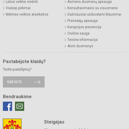
Lėšos veiklai viešinti
Asmens duomenų apsauga
Viešieji pirkimai
Konsultavimasis su visuomene
Metinės veiklos ataskaitos
Dažniausiai užduodami klausimai
Pranešėjų apsauga
Korupcijos prevencija
Civilinė sauga
Teisinė informacija
Atviri duomenys
Pastabėjote klaidų?
Turite pasiūlymų?
RAŠYKITE
Bendraukime
Steigėjas