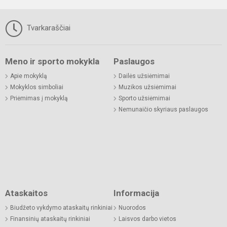
Tvarkaraščiai
Meno ir sporto mokykla
Paslaugos
Apie mokyklą
Dailės užsiėmimai
Mokyklos simboliai
Muzikos užsiėmimai
Priėmimas į mokyklą
Sporto užsiėmimai
Nemunaičio skyriaus paslaugos
Ataskaitos
Informacija
Biudžeto vykdymo ataskaitų rinkiniai
Nuorodos
Finansinių ataskaitų rinkiniai
Laisvos darbo vietos