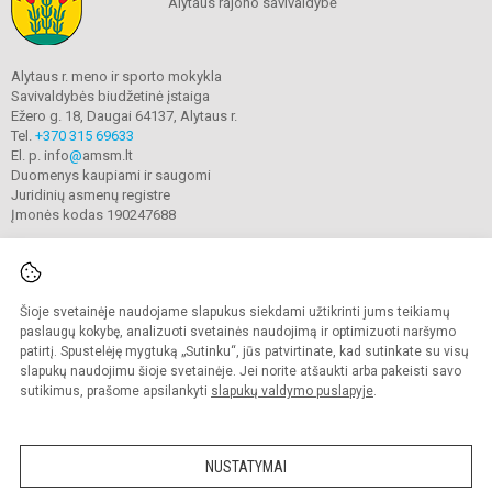
Alytaus rajono savivaldybė
Alytaus r. meno ir sporto mokykla
Savivaldybės biudžetinė įstaiga
Ežero g. 18, Daugai 64137, Alytaus r.
Tel.
+370 315 69633
El. p. info
@
amsm.lt
Duomenys kaupiami ir saugomi
Juridinių asmenų registre
Įmonės kodas 190247688
Šioje svetainėje naudojame slapukus siekdami užtikrinti jums teikiamų
© 2020. Alytaus r. meno ir sporto mokykla. Visos teisės saugomos.
Kopijuoti turinį be raštiško mokyklos sutikimo griežtai draudžiama.
paslaugų kokybę, analizuoti svetainės naudojimą ir optimizuoti naršymo
patirtį. Spustelėję mygtuką „Sutinku“, jūs patvirtinate, kad sutinkate su visų
Prieinamumo paraiška
Slapukų valdymas
slapukų naudojimu šioje svetainėje. Jei norite atšaukti arba pakeisti savo
sutikimus, prašome apsilankyti
slapukų valdymo puslapyje
.
Sumanus būdas atnaujinti
mokyklos interneto
svetainę
NUSTATYMAI