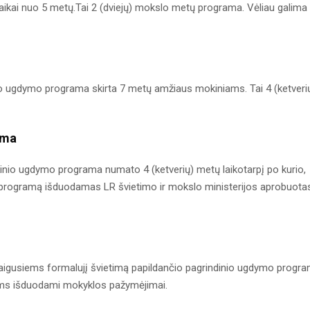
aikai nuo 5 metų.Tai 2 (dviejų) mokslo metų programa. Vėliau galima
io ugdymo programa skirta 7 metų amžiaus mokiniams. Tai 4 (ketveri
ama
kinio ugdymo programa numato 4 (ketverių) metų laikotarpį po kurio,
programą išduodamas LR švietimo ir mokslo ministerijos aprobuota
baigusiems formalujį švietimą papildančio pagrindinio ugdymo progr
iems išduodami mokyklos pažymėjimai.