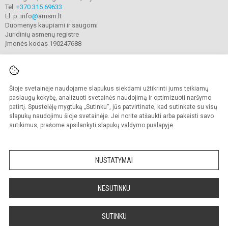
Tel.
+370 315 69633
El. p. info
@
amsm.lt
Duomenys kaupiami ir saugomi
Juridinių asmenų registre
Įmonės kodas 190247688
Šioje svetainėje naudojame slapukus siekdami užtikrinti jums teikiamų
© 2020. Alytaus r. meno ir sporto mokykla. Visos teisės saugomos.
Kopijuoti turinį be raštiško mokyklos sutikimo griežtai draudžiama.
paslaugų kokybę, analizuoti svetainės naudojimą ir optimizuoti naršymo
patirtį. Spustelėję mygtuką „Sutinku“, jūs patvirtinate, kad sutinkate su visų
Prieinamumo paraiška
Slapukų valdymas
slapukų naudojimu šioje svetainėje. Jei norite atšaukti arba pakeisti savo
sutikimus, prašome apsilankyti
slapukų valdymo puslapyje
.
Sumanus būdas atnaujinti
mokyklos interneto
svetainę
NUSTATYMAI
NESUTINKU
SUTINKU