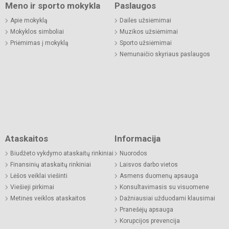
Meno ir sporto mokykla
Paslaugos
Apie mokyklą
Dailės užsiėmimai
Mokyklos simboliai
Muzikos užsiėmimai
Priėmimas į mokyklą
Sporto užsiėmimai
Nemunaičio skyriaus paslaugos
Ataskaitos
Informacija
Biudžeto vykdymo ataskaitų rinkiniai
Nuorodos
Finansinių ataskaitų rinkiniai
Laisvos darbo vietos
Lėšos veiklai viešinti
Asmens duomenų apsauga
Viešieji pirkimai
Konsultavimasis su visuomene
Metinės veiklos ataskaitos
Dažniausiai užduodami klausimai
Pranešėjų apsauga
Korupcijos prevencija