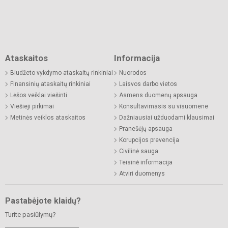
Ataskaitos
Informacija
Biudžeto vykdymo ataskaitų rinkiniai
Nuorodos
Finansinių ataskaitų rinkiniai
Laisvos darbo vietos
Lėšos veiklai viešinti
Asmens duomenų apsauga
Viešieji pirkimai
Konsultavimasis su visuomene
Metinės veiklos ataskaitos
Dažniausiai užduodami klausimai
Pranešėjų apsauga
Korupcijos prevencija
Civilinė sauga
Teisinė informacija
Atviri duomenys
Pastabėjote klaidų?
Turite pasiūlymų?