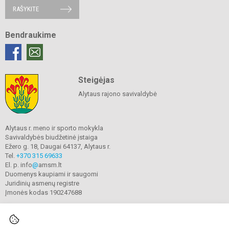
RAŠYKITE
Bendraukime
Steigėjas
Alytaus rajono savivaldybė
Alytaus r. meno ir sporto mokykla
Savivaldybės biudžetinė įstaiga
Ežero g. 18, Daugai 64137, Alytaus r.
Tel.
+370 315 69633
El. p. info
@
amsm.lt
Duomenys kaupiami ir saugomi
Juridinių asmenų registre
Įmonės kodas 190247688