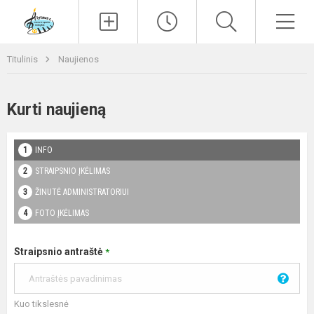
Paieška
Men
Titulinis
Naujienos
Kurti naujieną
INFO
STRAIPSNIO ĮKĖLIMAS
ŽINUTĖ ADMINISTRATORIUI
FOTO ĮKĖLIMAS
Straipsnio antraštė
*
Kuo tikslesnė