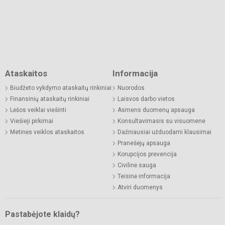
Ataskaitos
Informacija
Biudžeto vykdymo ataskaitų rinkiniai
Nuorodos
Finansinių ataskaitų rinkiniai
Laisvos darbo vietos
Lėšos veiklai viešinti
Asmens duomenų apsauga
Viešieji pirkimai
Konsultavimasis su visuomene
Metinės veiklos ataskaitos
Dažniausiai užduodami klausimai
Pranešėjų apsauga
Korupcijos prevencija
Civilinė sauga
Teisinė informacija
Atviri duomenys
Pastabėjote klaidų?