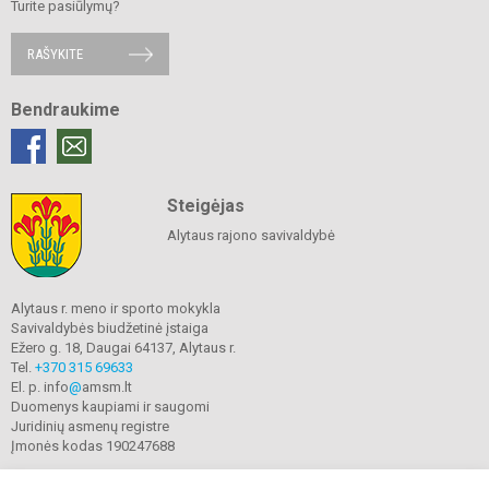
Turite pasiūlymų?
RAŠYKITE
Bendraukime
Steigėjas
Alytaus rajono savivaldybė
Alytaus r. meno ir sporto mokykla
Savivaldybės biudžetinė įstaiga
Ežero g. 18, Daugai 64137, Alytaus r.
Tel.
+370 315 69633
El. p. info
@
amsm.lt
Duomenys kaupiami ir saugomi
Juridinių asmenų registre
Įmonės kodas 190247688