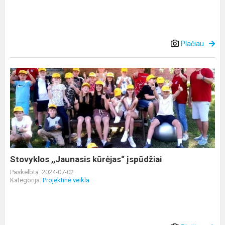
Plačiau
Stovyklos
,,Jaunasis
kūrėjas“
įspūdžiai
Stovyklos ,,Jaunasis kūrėjas“ įspūdžiai
Paskelbta: 2024-07-02
Kategorija:
Projektinė veikla