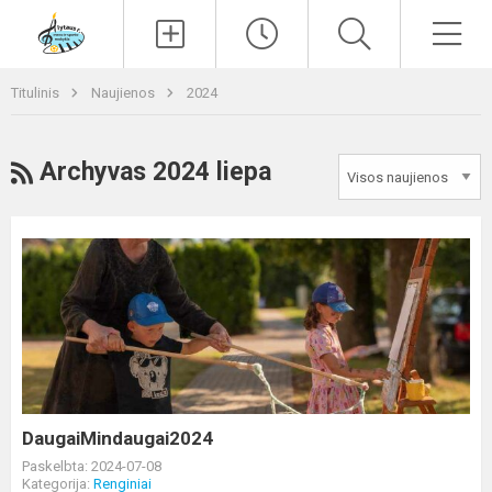
Paieška
Men
Titulinis
Naujienos
2024
RSS
Archyvas 2024 liepa
DaugaiMindaugai2024
DaugaiMindaugai2024
Paskelbta: 2024-07-08
Kategorija:
Renginiai