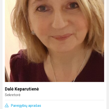
Dalė Keparutienė
Sekretorė
Pareigybių aprašas