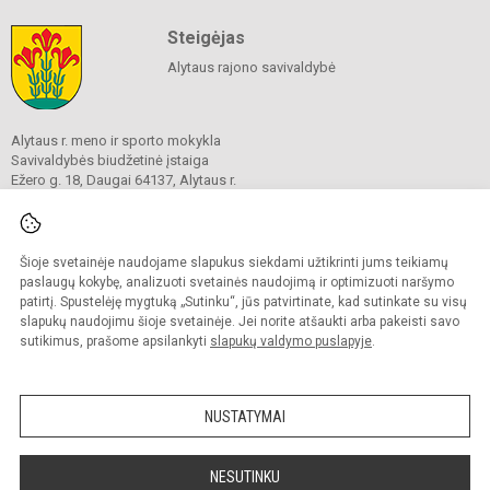
Steigėjas
Alytaus rajono savivaldybė
Alytaus r. meno ir sporto mokykla
Savivaldybės biudžetinė įstaiga
Ežero g. 18, Daugai 64137, Alytaus r.
Tel.
+370 315 69633
El. p. info
@
amsm.lt
Duomenys kaupiami ir saugomi
Juridinių asmenų registre
Šioje svetainėje naudojame slapukus siekdami užtikrinti jums teikiamų
Įmonės kodas 190247688
paslaugų kokybę, analizuoti svetainės naudojimą ir optimizuoti naršymo
patirtį. Spustelėję mygtuką „Sutinku“, jūs patvirtinate, kad sutinkate su visų
slapukų naudojimu šioje svetainėje. Jei norite atšaukti arba pakeisti savo
sutikimus, prašome apsilankyti
slapukų valdymo puslapyje
.
© 2020. Alytaus r. meno ir sporto mokykla. Visos teisės saugomos.
Kopijuoti turinį be raštiško mokyklos sutikimo griežtai draudžiama.
NUSTATYMAI
Prieinamumo paraiška
Slapukų valdymas
Sumanus būdas atnaujinti
NESUTINKU
mokyklos interneto