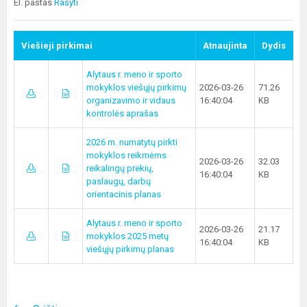
El. paštas
Rašyti
Viešieji pirkimai
Atnaujinta
Dydis
Alytaus r. meno ir sporto
mokyklos viešųjų pirkimų
2026-03-26
71.26
organizavimo ir vidaus
16:40:04
KB
kontrolės aprašas
2026 m. numatytų pirkti
mokyklos reikmėms
2026-03-26
32.03
reikalingų prekių,
16:40:04
KB
paslaugų, darbų
orientacinis planas
Alytaus r. meno ir sporto
2026-03-26
21.17
mokyklos 2025 metų
16:40:04
KB
viešųjų pirkimų planas