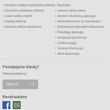
Biudžeto vykdymo ataskaitų rinkiniai
Nuorodos
Finansinių ataskaitų rinkiniai
Laisvos darbo vietos
Lėšos veiklai viešinti
Asmens duomenų apsauga
Viešieji pirkimai
Konsultavimasis su visuomene
Metinės veiklos ataskaitos
Dažniausiai užduodami klausimai
Pranešėjų apsauga
Korupcijos prevencija
Civilinė sauga
Teisinė informacija
Atviri duomenys
Pastabėjote klaidų?
Turite pasiūlymų?
RAŠYKITE
Bendraukime