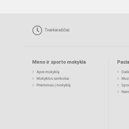
Tvarkaraščiai
Meno ir sporto mokykla
Pasl
Apie mokyklą
Dail
Mokyklos simboliai
Muz
Priėmimas į mokyklą
Spor
Nemu