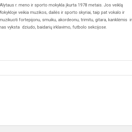
Alytaus r. meno ir sporto mokykla įkurta 1978 metais. Jos veiklą
ykloje veikia muzikos, dailės ir sporto skyriai, taip pat vokalo ir
muzikuoti fortepijonu, smuiku, akordeonu, trimitu, gitara, kanklėmis ir
 vyksta dziudo, baidarių irklavimo, futbolo sekcijose.