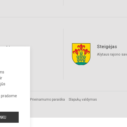
Steigėjas
raukime
Alytaus rajono sa
ums
ir
 jūs
s, prašome
Prieinamumo paraiška
Slapukų valdymas
INKU