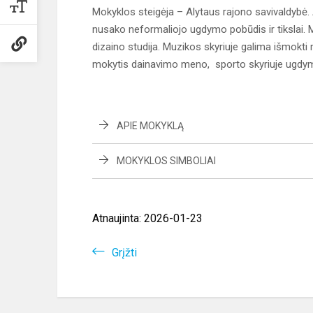
Mokyklos steigėja – Alytaus rajono savivaldybė. 
nusako neformaliojo ugdymo pobūdis ir tikslai. Mok
dizaino studija. Muzikos skyriuje galima išmokti 
mokytis dainavimo meno, sporto skyriuje ugdymas
APIE MOKYKLĄ
MOKYKLOS SIMBOLIAI
Atnaujinta: 2026-01-23
Grįžti