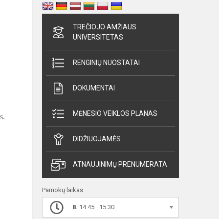
TREČIOJO AMŽIAUS
UNIVERSITETAS
RENGINIŲ NUOSTATAI
DOKUMENTAI
MĖNESIO VEIKLOS PLANAS
s.
DIDŽIUOJAMĖS
ATNAUJINIMŲ PRENUMERATA
Pamokų laikas
8.
14.45—15.30