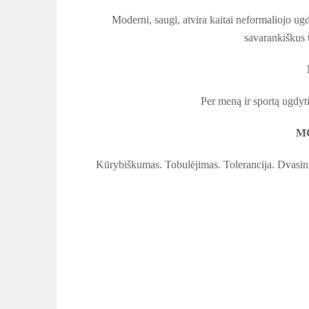
Moderni, saugi, atvira kaitai neformaliojo u
savarankiškus t
Per meną ir sportą ugdyti
M
Kūrybiškumas. Tobulėjimas. Tolerancija. Dvasi