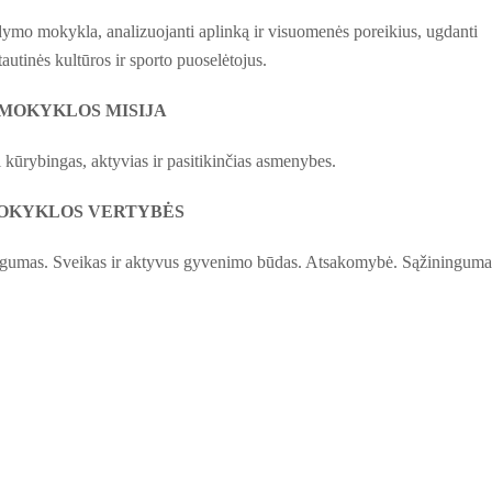
gdymo mokykla, analizuojanti aplinką ir visuomenės poreikius, ugdanti
autinės kultūros ir sporto puoselėtojus.
MOKYKLOS MISIJA
 kūrybingas, aktyvias ir pasitikinčias asmenybes.
OKYKLOS VERTYBĖS
ngumas. Sveikas ir aktyvus gyvenimo būdas. Atsakomybė. Sąžininguma