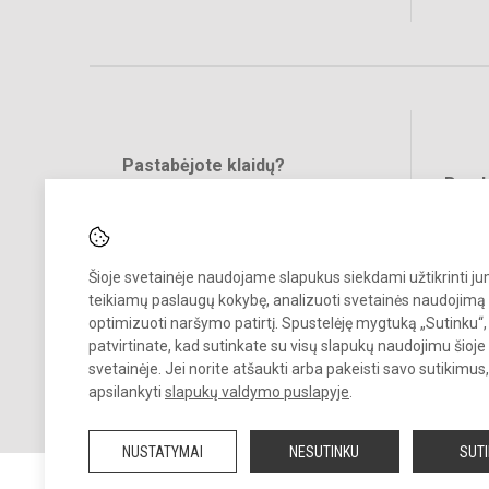
Pastabėjote klaidų?
Bend
Turite pasiūlymų?
RAŠYKITE
Šioje svetainėje naudojame slapukus siekdami užtikrinti j
teikiamų paslaugų kokybę, analizuoti svetainės naudojimą 
optimizuoti naršymo patirtį. Spustelėję mygtuką „Sutinku“,
patvirtinate, kad sutinkate su visų slapukų naudojimu šioje
svetainėje. Jei norite atšaukti arba pakeisti savo sutikimu
© 2020. Alytaus r. meno ir sporto mokykla. Visos teisės saugomos.
apsilankyti
slapukų valdymo puslapyje
.
Kopijuoti turinį be raštiško mokyklos sutikimo griežtai draudžiama.
NUSTATYMAI
NESUTINKU
SUT