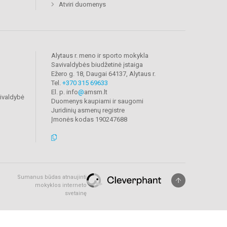
Atviri duomenys
Alytaus r. meno ir sporto mokykla
Savivaldybės biudžetinė įstaiga
Ežero g. 18, Daugai 64137, Alytaus r.
Tel.
+370 315 69633
El. p. info
@
amsm.lt
vivaldybė
Duomenys kaupiami ir saugomi
Juridinių asmenų registre
Įmonės kodas 190247688
Sumanus būdas atnaujinti
mokyklos interneto
svetainę