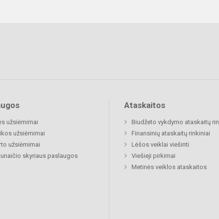
augos
Ataskaitos
ės užsiėmimai
Biudžeto vykdymo ataskaitų rin
ikos užsiėmimai
Finansinių ataskaitų rinkiniai
to užsiėmimai
Lėšos veiklai viešinti
naičio skyriaus paslaugos
Viešieji pirkimai
Metinės veiklos ataskaitos