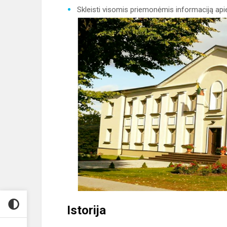
Skleisti visomis priemonėmis informaciją api
Istorija