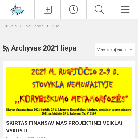
Paieška
Men
Titulinis
Naujienos
2021
RSS
Archyvas 2021 liepa
SKIRTAS
FINANSAVIMAS
PROJEKTINEI
VEIKLAI
VYKDYTI
SKIRTAS FINANSAVIMAS PROJEKTINEI VEIKLAI
VYKDYTI