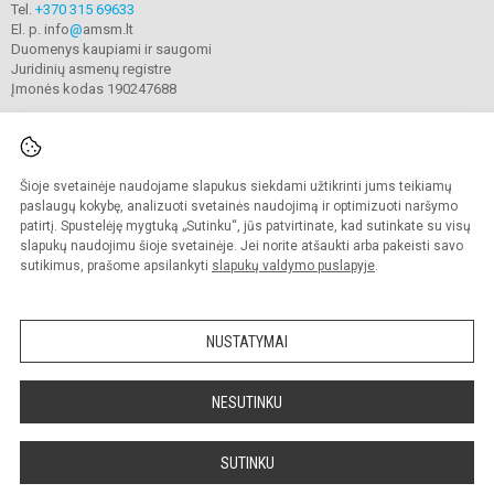
Tel.
+370 315 69633
El. p. info
@
amsm.lt
Duomenys kaupiami ir saugomi
Juridinių asmenų registre
Įmonės kodas 190247688
Šioje svetainėje naudojame slapukus siekdami užtikrinti jums teikiamų
© 2020. Alytaus r. meno ir sporto mokykla. Visos teisės saugomos.
Kopijuoti turinį be raštiško mokyklos sutikimo griežtai draudžiama.
paslaugų kokybę, analizuoti svetainės naudojimą ir optimizuoti naršymo
patirtį. Spustelėję mygtuką „Sutinku“, jūs patvirtinate, kad sutinkate su visų
Prieinamumo paraiška
Slapukų valdymas
slapukų naudojimu šioje svetainėje. Jei norite atšaukti arba pakeisti savo
sutikimus, prašome apsilankyti
slapukų valdymo puslapyje
.
Sumanus būdas atnaujinti
mokyklos interneto
svetainę
NUSTATYMAI
NESUTINKU
SUTINKU