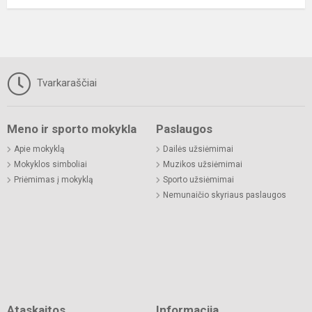
Tvarkaraščiai
Meno ir sporto mokykla
Paslaugos
Apie mokyklą
Dailės užsiėmimai
Mokyklos simboliai
Muzikos užsiėmimai
Priėmimas į mokyklą
Sporto užsiėmimai
Nemunaičio skyriaus paslaugos
Ataskaitos
Informacija