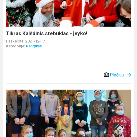
-
įvyko!
Tikras Kalėdinis stebuklas - įvyko!
Paskelbta: 2021-12-17
Kategorija:
Renginiai
Plačiau
Koncertas
-
atsiskaitymas
„Pasveikinkim
vieni
kitus!
Šv.