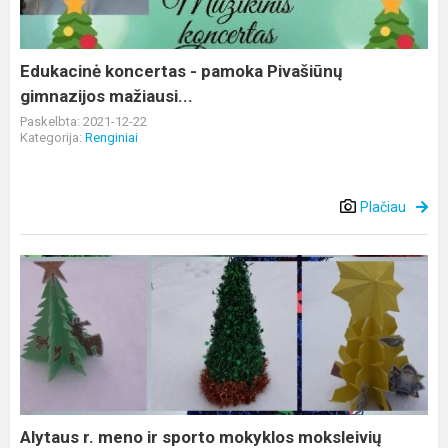
gimnazijos
mažiausi...
Edukacinė koncertas - pamoka Pivašiūnų
gimnazijos mažiausi...
Paskelbta: 2021-12-22
Kategorija:
Renginiai
Plačiau
Alytaus
r.
meno
ir
sporto
mokyklos
moksleivių
pagamintos
Alytaus r. meno ir sporto mokyklos moksleivių