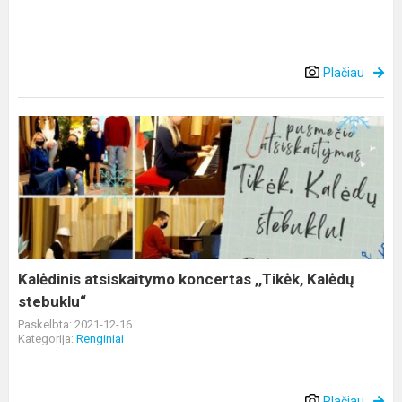
Plačiau
Kalėdinis
atsiskaitymo
koncertas
,,Tikėk,
Kalėdų
stebuklu“
Kalėdinis atsiskaitymo koncertas ,,Tikėk, Kalėdų
stebuklu“
Paskelbta: 2021-12-16
Kategorija:
Renginiai
Plačiau