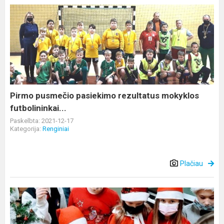
Pirmo
pusmečio
pasiekimo
rezultatus
mokyklos
futbolininkai...
Pirmo pusmečio pasiekimo rezultatus mokyklos
futbolininkai...
Paskelbta: 2021-12-17
Kategorija:
Renginiai
Plačiau
Tikras
Kalėdinis
stebuklas