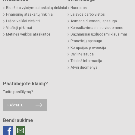
Biudžeto vykdymo ataskaitų rinkiniai
Nuorodos
Finansinių ataskaitų rinkiniai
Laisvos darbo vietos
Lėšos veiklai viešinti
Asmens duomenų apsauga
Viešieji pirkimai
Konsultavimasis su visuomene
Metinės veiklos ataskaitos
Dažniausiai užduodami klausimai
Pranešėjų apsauga
Korupcijos prevencija
Civilinė sauga
Teisinė informacija
Atviri duomenys
Pastabėjote klaidų?
Turite pasiūlymų?
RAŠYKITE
Bendraukime