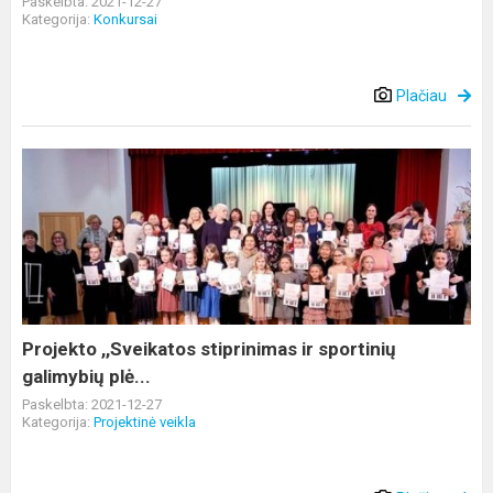
Paskelbta: 2021-12-27
Kategorija:
Konkursai
Plačiau
Projekto
,,Sveikatos
stiprinimas
ir
sportinių
galimybių
plė...
Projekto ,,Sveikatos stiprinimas ir sportinių
galimybių plė...
Paskelbta: 2021-12-27
Kategorija:
Projektinė veikla