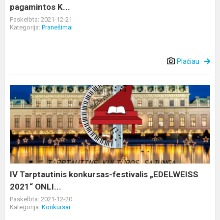
K...
pagamintos K...
Paskelbta: 2021-12-21
Kategorija:
Pranešimai
Plačiau
IV
Tarptautinis
konkursas-
festivalis
„EDELWEISS
2021“
ONLI...
IV Tarptautinis konkursas-festivalis „EDELWEISS
2021“ ONLI...
Paskelbta: 2021-12-20
Kategorija:
Konkursai