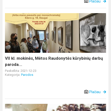
Plačiau
VII
kl.
mokinės,
Mėtos
Raudonytės
kūrybinių
darbų
paroda...
VII kl. mokinės, Mėtos Raudonytės kūrybinių darbų
paroda...
Paskelbta: 2021-12-23
Kategorija:
Parodos
Plačiau
Šventinis