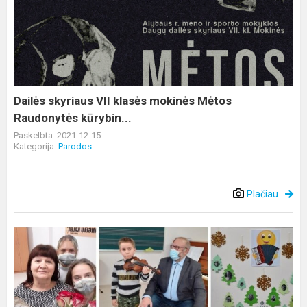
VII
klasės
mokinės
Mėtos
Raudonytės
kūrybin...
Dailės skyriaus VII klasės mokinės Mėtos
Raudonytės kūrybin...
Paskelbta: 2021-12-15
Kategorija:
Parodos
Plačiau
Atsiskaitymas
–
koncertas
Pivašiūnų
muzikos