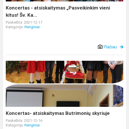
Ka...
Koncertas - atsiskaitymas „Pasveikinkim vieni
kitus! Šv. Ka...
Paskelbta: 2021-12-17
Kategorija:
Renginiai
Plačiau
Koncertas-
atsiskaitymas
Butrimonių
skyriuje
Koncertas- atsiskaitymas Butrimonių skyriuje
Paskelbta: 2021-12-16
Kategorija:
Renginiai