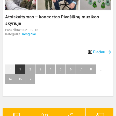
skyriuje
Atsiskaitymas – koncertas Pivašiūnų muzikos
skyriuje
Paskelbta: 2021-12-15
Kategorija:
Renginiai
Plačiau
1
2
3
4
5
6
7
8
...
14
15