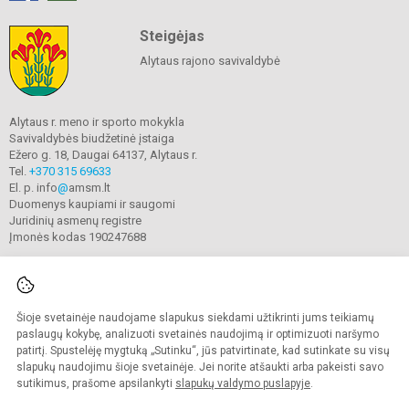
Steigėjas
Alytaus rajono savivaldybė
Alytaus r. meno ir sporto mokykla
Savivaldybės biudžetinė įstaiga
Ežero g. 18, Daugai 64137, Alytaus r.
Tel.
+370 315 69633
El. p. info
@
amsm.lt
Duomenys kaupiami ir saugomi
Juridinių asmenų registre
Įmonės kodas 190247688
Šioje svetainėje naudojame slapukus siekdami užtikrinti jums teikiamų
© 2020. Alytaus r. meno ir sporto mokykla. Visos teisės saugomos.
Kopijuoti turinį be raštiško mokyklos sutikimo griežtai draudžiama.
paslaugų kokybę, analizuoti svetainės naudojimą ir optimizuoti naršymo
patirtį. Spustelėję mygtuką „Sutinku“, jūs patvirtinate, kad sutinkate su visų
Prieinamumo paraiška
Slapukų valdymas
slapukų naudojimu šioje svetainėje. Jei norite atšaukti arba pakeisti savo
sutikimus, prašome apsilankyti
slapukų valdymo puslapyje
.
Sumanus būdas atnaujinti
mokyklos interneto