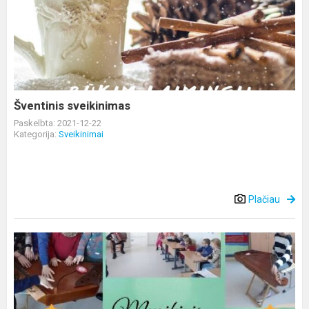
sveikinimas
Šventinis sveikinimas
Paskelbta: 2021-12-22
Kategorija:
Sveikinimai
Plačiau
Edukacinė
koncertas
-
pamoka
Pivašiūnų