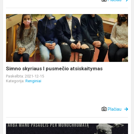
Simno
skyriaus
I
pusmečio
atsiskaitymas
Simno skyriaus I pusmečio atsiskaitymas
Paskelbta: 2021-12-15
Kategorija:
Renginiai
Plačiau
Dailės
skyriaus