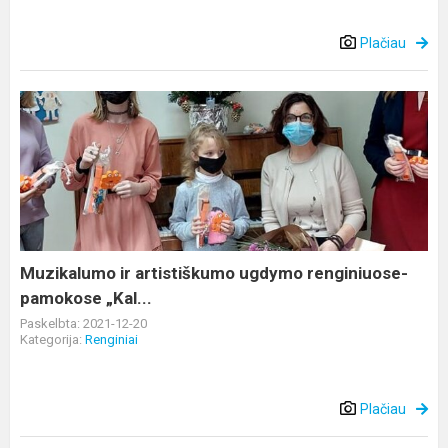
Plačiau
Muzikalumo
ir
artistiškumo
ugdymo
renginiuose-
pamokose
„Kal...
Muzikalumo ir artistiškumo ugdymo renginiuose-
pamokose „Kal...
Paskelbta: 2021-12-20
Kategorija:
Renginiai
Plačiau