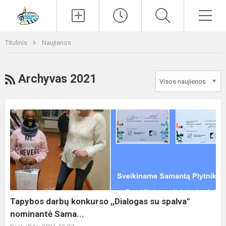
Paieška
Men
Titulinis
Naujienos
RSS
Archyvas 2021
Tapybos
darbų
konkurso
,,Dialogas
su
spalva"
nominantė
Sama...
Tapybos darbų konkurso ,,Dialogas su spalva"
nominantė Sama...