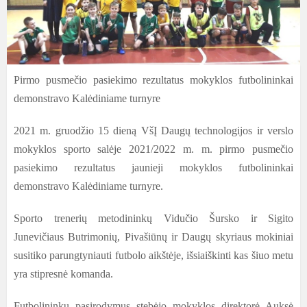
Pirmo pusmečio pasiekimo rezultatus mokyklos futbolininkai
demonstravo Kalėdiniame turnyre
2021 m. gruodžio 15 dieną VšĮ Daugų technologijos ir verslo
mokyklos sporto salėje 2021/2022 m. m. pirmo pusmečio
pasiekimo rezultatus jaunieji mokyklos futbolininkai
demonstravo Kalėdiniame turnyre.
Sporto trenerių metodininkų Vidučio Šursko ir Sigito
Junevičiaus Butrimonių, Pivašiūnų ir Daugų skyriaus mokiniai
susitiko parungtyniauti futbolo aikštėje, išsiaiškinti kas šiuo metu
yra stipresnė komanda.
Futbolininkų pasirodymus stebėjo mokyklos direktorė Auksė