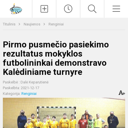
Paieška
Men
Titulinis
Naujienos
Renginiai
Pirmo pusmečio pasiekimo
rezultatus mokyklos
futbolininkai demonstravo
Kalėdiniame turnyre
Paskelbė : Dalė Keparutienė
Paskelbta: 2021-12-17
Kategorija:
Renginiai