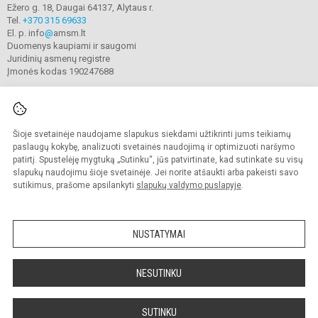
Ežero g. 18, Daugai 64137, Alytaus r.
Tel.
+370 315 69633
El. p. info
@
amsm.lt
Duomenys kaupiami ir saugomi
Juridinių asmenų registre
Įmonės kodas 190247688
Šioje svetainėje naudojame slapukus siekdami užtikrinti jums teikiamų
© 2020. Alytaus r. meno ir sporto mokykla. Visos teisės saugomos.
Kopijuoti turinį be raštiško mokyklos sutikimo griežtai draudžiama.
paslaugų kokybę, analizuoti svetainės naudojimą ir optimizuoti naršymo
patirtį. Spustelėję mygtuką „Sutinku“, jūs patvirtinate, kad sutinkate su visų
Prieinamumo paraiška
Slapukų valdymas
slapukų naudojimu šioje svetainėje. Jei norite atšaukti arba pakeisti savo
sutikimus, prašome apsilankyti
slapukų valdymo puslapyje
.
Sumanus būdas atnaujinti
mokyklos interneto
svetainę
NUSTATYMAI
NESUTINKU
SUTINKU