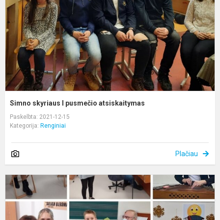
a
Simno skyriaus I pusmečio atsiskaitymas
Paskelbta: 2021-12-15
Kategorija:
Renginiai
Plačiau
A
–
k
P