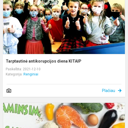
Tarptautinė antikorupcijos diena KITAIP
Paskelbta: 2021-12-10
Kategorija:
Renginiai
Plačiau
K
s
A
r