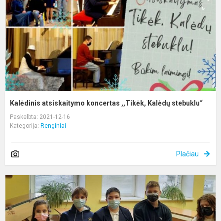
K
s
Kalėdinis atsiskaitymo koncertas ,,Tikėk, Kalėdų stebuklu“
Paskelbta: 2021-12-16
Kategorija:
Renginiai
Plačiau
S
s
I
p