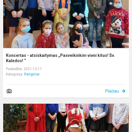
k
Š
Ka
Koncertas - atsiskaitymas „Pasveikinkim vieni kitus! Šv.
Kalėdos! “
Paskelbta: 2021-12-17
Kategorija:
Renginiai
Plačiau
K
a
B
s