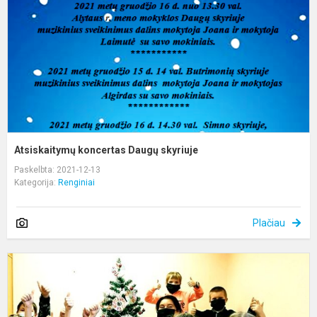
Atsiskaitymų koncertas Daugų skyriuje
Paskelbta: 2021-12-13
Kategorija:
Renginiai
Plačiau
T
a
d
K