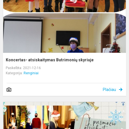
Koncertas- atsiskaitymas Butrimonių skyriuje
Paskelbta: 2021-12-16
Kategorija:
Renginiai
Plačiau
K
a
k
,