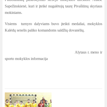
Sapežinskienė, kuri ir įteikė nugalėtojų taurę Pivašiūnų skyriaus
mokiniams.
Visiems turnyro dalyviams buvo įteikti medaliai, mokyklos
Kalėdų senelis paliko komandoms saldžių dovanėlių.
Alytaus r. meno ir
sporto mokyklos informacija