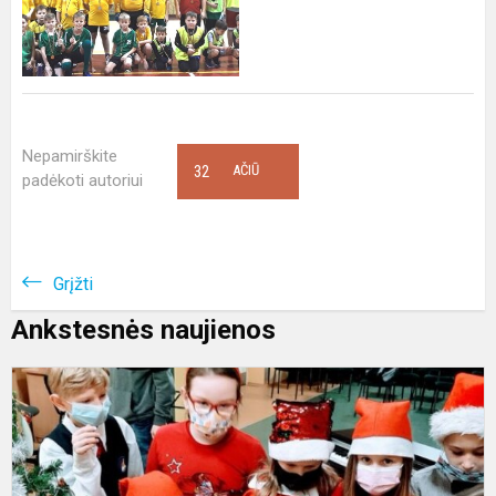
Nepamirškite
32
AČIŪ
padėkoti autoriui
Grįžti
Ankstesnės naujienos
T
K
s
-
į