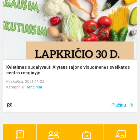
v
s
c.
Kvietimas sudalyvauti Alytaus rajono visuomenės sveikatos
centro renginyje
Paskelbta: 2021-11-22
Kategorija:
Renginiai
Plačiau