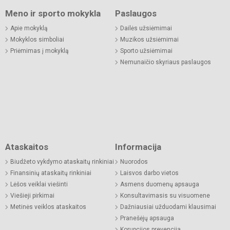
Meno ir sporto mokykla
Paslaugos
Apie mokyklą
Dailės užsiėmimai
Mokyklos simboliai
Muzikos užsiėmimai
Priėmimas į mokyklą
Sporto užsiėmimai
Nemunaičio skyriaus paslaugos
Ataskaitos
Informacija
Biudžeto vykdymo ataskaitų rinkiniai
Nuorodos
Finansinių ataskaitų rinkiniai
Laisvos darbo vietos
Lėšos veiklai viešinti
Asmens duomenų apsauga
Viešieji pirkimai
Konsultavimasis su visuomene
Metinės veiklos ataskaitos
Dažniausiai užduodami klausimai
Pranešėjų apsauga
Korupcijos prevencija