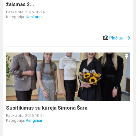
žaismas 2...
Paskelbta: 2025-10-24
Kategorija:
Konkursai
Plačiau
Susitikimas
su
kūrėja
Simona
Šara
Susitikimas su kūrėja Simona Šara
Paskelbta: 2025-10-24
Kategorija:
Renginiai