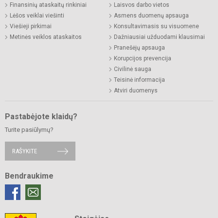
Finansinių ataskaitų rinkiniai
Laisvos darbo vietos
Lėšos veiklai viešinti
Asmens duomenų apsauga
Viešieji pirkimai
Konsultavimasis su visuomene
Metinės veiklos ataskaitos
Dažniausiai užduodami klausimai
Pranešėjų apsauga
Korupcijos prevencija
Civilinė sauga
Teisinė informacija
Atviri duomenys
Pastabėjote klaidų?
Turite pasiūlymų?
RAŠYKITE
Bendraukime