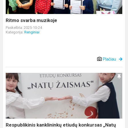
Ritmo svarba muzikoje
Paskelbta: 2025-10-24
Kategorija:
Renginiai
Plačiau
Respublikinis
kanklininkų
etiudų
konkursas
„Natų
žaismas
2...
Respublikinis kanklininkų etiudų konkursas „Natų