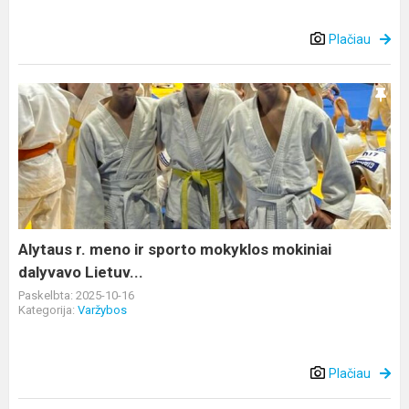
Plačiau
Alytaus
r.
meno
ir
sporto
mokyklos
mokiniai
dalyvavo
Alytaus r. meno ir sporto mokyklos mokiniai
Lietuv...
dalyvavo Lietuv...
Paskelbta: 2025-10-16
Kategorija:
Varžybos
Plačiau