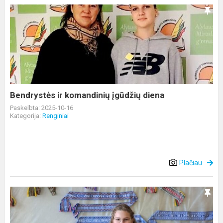
Bendrystės
ir
komandinių
įgūdžių
diena
Bendrystės ir komandinių įgūdžių diena
Paskelbta: 2025-10-16
Kategorija:
Renginiai
Plačiau
Verebiejų
bibliotekoje
–