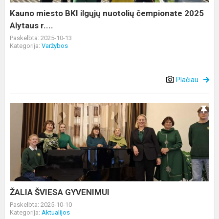
Alytaus
Kauno miesto BKI ilgųjų nuotolių čempionate 2025
r....
Alytaus r....
Paskelbta: 2025-10-13
Kategorija:
Varžybos
Plačiau
ŽALIA
ŠVIESA
GYVENIMUI
ŽALIA ŠVIESA GYVENIMUI
Paskelbta: 2025-10-10
Kategorija:
Aktualijos