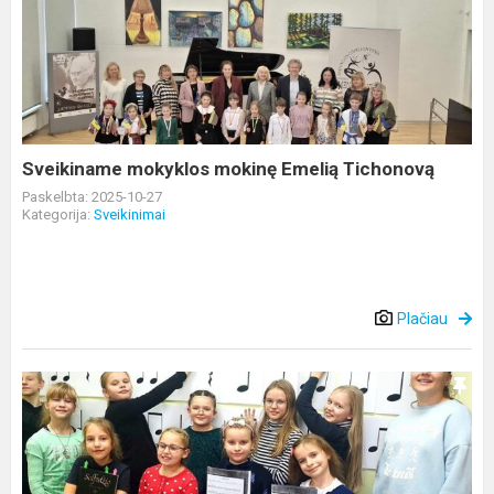
mokyklos
mokinę
Emelią
Tichonovą
Sveikiname mokyklos mokinę Emelią Tichonovą
Paskelbta: 2025-10-27
Kategorija:
Sveikinimai
Plačiau
Ritmo
svarba
muzikoje