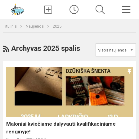
Paieška
Men
Titulinis
Naujienos
2025
RSS
Archyvas 2025 spalis
Maloniai
kviečiame
dalyvauti
kvalifikaciniame
renginyje!
Maloniai kviečiame dalyvauti kvalifikaciniame
renginyje!