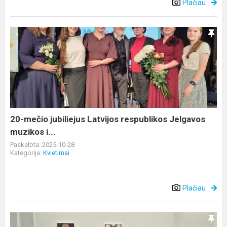
Plačiau
20-
mečio
jubiliejus
Latvijos
respublikos
Jelgavos
muzikos
i...
20-mečio jubiliejus Latvijos respublikos Jelgavos
muzikos i...
Paskelbta: 2025-10-28
Kategorija:
Kvietimai
Plačiau
Sveikiname