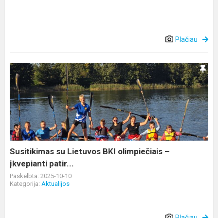
Plačiau
Susitikimas
su
Lietuvos
BKI
olimpiečiais
–
įkvepianti
patir...
Susitikimas su Lietuvos BKI olimpiečiais –
įkvepianti patir...
Paskelbta: 2025-10-10
Kategorija:
Aktualijos
Plačiau