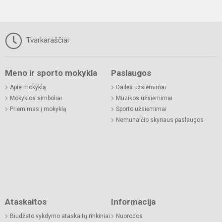
Tvarkaraščiai
Meno ir sporto mokykla
Paslaugos
Apie mokyklą
Dailės užsiėmimai
Mokyklos simboliai
Muzikos užsiėmimai
Priėmimas į mokyklą
Sporto užsiėmimai
Nemunaičio skyriaus paslaugos
Ataskaitos
Informacija
Biudžeto vykdymo ataskaitų rinkiniai
Nuorodos