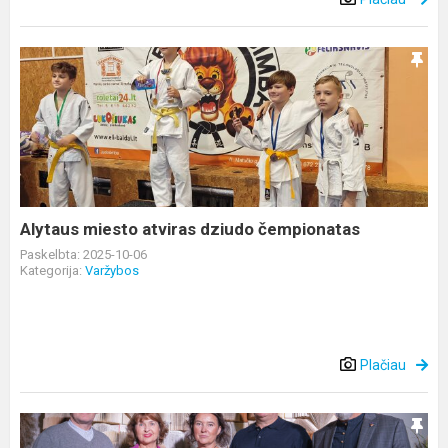
Alytaus
miesto
atviras
dziudo
čempionatas
Alytaus miesto atviras dziudo čempionatas
Paskelbta: 2025-10-06
Kategorija:
Varžybos
Plačiau
Didžiuojamės
mūsų