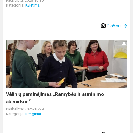
Paskelbta: 2025-10-30
Kategorija:
Kvietimai
Plačiau
Vėlinių
paminėjimas
„Ramybės
ir
atminimo
akimirkos“
Vėlinių paminėjimas „Ramybės ir atminimo
akimirkos“
Paskelbta: 2025-10-29
Kategorija:
Renginiai