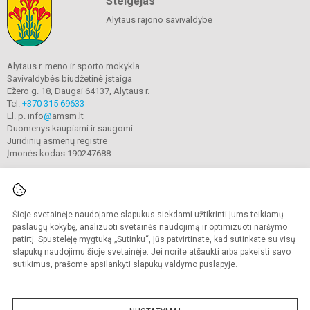
Steigėjas
Alytaus rajono savivaldybė
Alytaus r. meno ir sporto mokykla
Savivaldybės biudžetinė įstaiga
Ežero g. 18, Daugai 64137, Alytaus r.
Tel.
+370 315 69633
El. p. info
@
amsm.lt
Duomenys kaupiami ir saugomi
Juridinių asmenų registre
Įmonės kodas 190247688
Šioje svetainėje naudojame slapukus siekdami užtikrinti jums teikiamų
© 2020. Alytaus r. meno ir sporto mokykla. Visos teisės saugomos.
Kopijuoti turinį be raštiško mokyklos sutikimo griežtai draudžiama.
paslaugų kokybę, analizuoti svetainės naudojimą ir optimizuoti naršymo
patirtį. Spustelėję mygtuką „Sutinku“, jūs patvirtinate, kad sutinkate su visų
Prieinamumo paraiška
Slapukų valdymas
slapukų naudojimu šioje svetainėje. Jei norite atšaukti arba pakeisti savo
sutikimus, prašome apsilankyti
slapukų valdymo puslapyje
.
Sumanus būdas atnaujinti
mokyklos interneto
svetainę