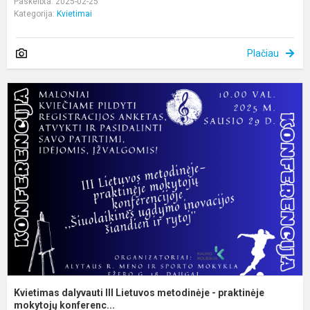
Paskelbta: 2025-02-25
Kategorija:
Kvietimai
Plačiau
K
d
II
L
m
-
p
m
Kvietimas dalyvauti III Lietuvos metodinėje - praktinėje
mokytojų konferenc...