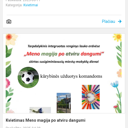
Kategorija:
Kvietimai
Plačiau
K
M
m
p
a
d
Kvietimas Meno magija po atviru dangumi