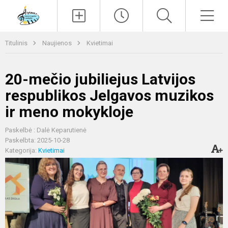
Paieška
Men
Titulinis
Naujienos
Kvietimai
20-mečio jubiliejus Latvijos
respublikos Jelgavos muzikos
ir meno mokykloje
Paskelbė : Dalė Keparutienė
Paskelbta: 2025-10-28
Kategorija:
Kvietimai