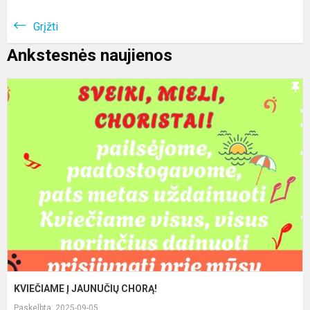
Grįžti
Ankstesnės naujienos
K
Į
J
C
KVIEČIAME Į JAUNUČIŲ CHORĄ!
Paskelbta: 2025-09-05