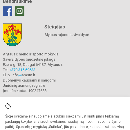
Bendraukime
Steigėjas
Alytaus rajono savivaldybė
Alytaus r. meno ir sporto mokykla
Savivaldybės biudžetinė įstaiga
Ežero g. 18, Daugai 64137, Alytaus r.
Tel.
+370 315 69633
El. p. info
@
amsm.lt
Duomenys kaupiami ir saugomi
Juridinių asmenų registre
Įmonės kodas 190247688
Šioje svetainėje naudojame slapukus siekdami užtikrinti jums teikiamų
© 2020. Alytaus r. meno ir sporto mokykla. Visos teisės saugomos.
Kopijuoti turinį be raštiško mokyklos sutikimo griežtai draudžiama.
paslaugų kokybę, analizuoti svetainės naudojimą ir optimizuoti naršymo
patirtį. Spustelėję mygtuką „Sutinku“, jūs patvirtinate, kad sutinkate su visų
Prieinamumo paraiška
Slapukų valdymas