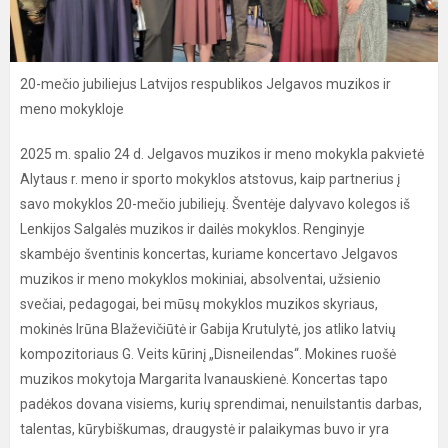
20-mečio jubiliejus Latvijos respublikos Jelgavos muzikos ir
meno mokykloje
2025 m. spalio 24 d. Jelgavos muzikos ir meno mokykla pakvietė
Alytaus r. meno ir sporto mokyklos atstovus, kaip partnerius į
savo mokyklos 20-mečio jubiliejų. Šventėje dalyvavo kolegos iš
Lenkijos Salgalės muzikos ir dailės mokyklos. Renginyje
skambėjo šventinis koncertas, kuriame koncertavo Jelgavos
muzikos ir meno mokyklos mokiniai, absolventai, užsienio
svečiai, pedagogai, bei mūsų mokyklos muzikos skyriaus,
mokinės Irūna Blaževičiūtė ir Gabija Krutulytė, jos atliko latvių
kompozitoriaus G. Veits kūrinį „Disneilendas“. Mokines ruošė
muzikos mokytoja Margarita Ivanauskienė. Koncertas tapo
padėkos dovana visiems, kurių sprendimai, nenuilstantis darbas,
talentas, kūrybiškumas, draugystė ir palaikymas buvo ir yra