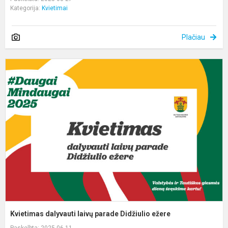
Kategorija:
Kvietimai
Plačiau
K
d
l
p
D
e
Kvietimas dalyvauti laivų parade Didžiulio ežere
Paskelbta: 2025-06-11