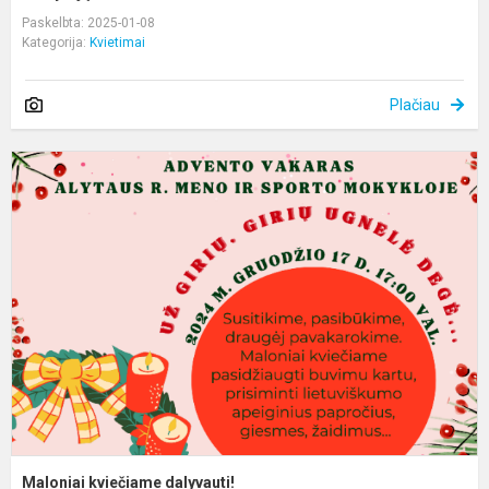
Paskelbta: 2025-01-08
Kategorija:
Kvietimai
Plačiau
M
k
d
Maloniai kviečiame dalyvauti!