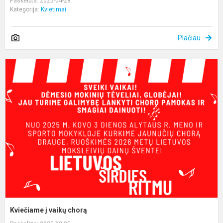
Paskelbta: 2025-04-28
Kategorija:
Kvietimai
Plačiau
K
į
v
c
Kviečiame į vaikų chorą