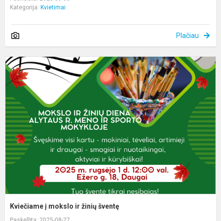
Kategorija:
Kvietimai
Plačiau
K
į
m
ir
ž
š
Kviečiame į mokslo ir žinių šventę
Paskelbta: 2025-08-27