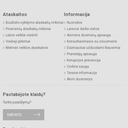
Ataskaitos
Informacija
Biudžeto vykdymo ataskaitų rinkiniai
Nuorodos
Finansinių ataskaitų rinkiniai
Laisvos darbo vietos
Lėšos veiklai viešinti
Asmens duomenų apsauga
Viešieji pirkimai
Konsultavimasis su visuomene
Metinės veiklos ataskaitos
Dažniausiai užduodami klausimai
Pranešėjų apsauga
Korupcijos prevencija
Civilinė sauga
Teisinė informacija
Atviri duomenys
Pastabėjote klaidų?
Turite pasiūlymų?
RAŠYKITE