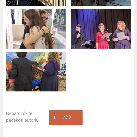
Nepamirškite
1
AČIŪ
padėkoti autoriui