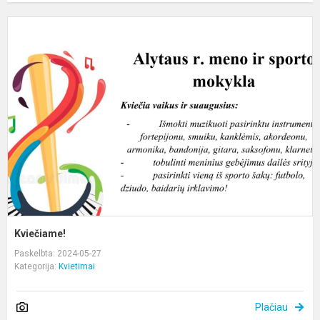
K
Kviečiame!
Paskelbta: 2024-05-27
Kategorija:
Kvietimai
Plačiau