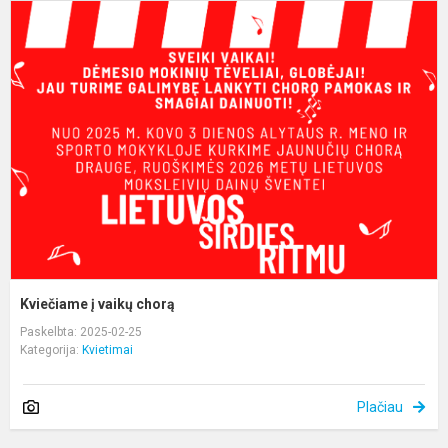
K
į
v
c
Kviečiame į vaikų chorą
Paskelbta: 2025-02-25
Kategorija:
Kvietimai
Plačiau