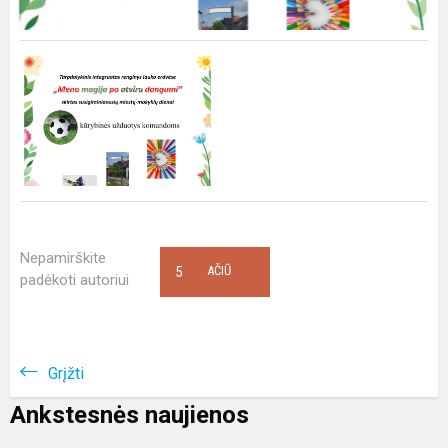
Nepamirškite
5
AČIŪ
padėkoti autoriui
Grįžti
Ankstesnės naujienos