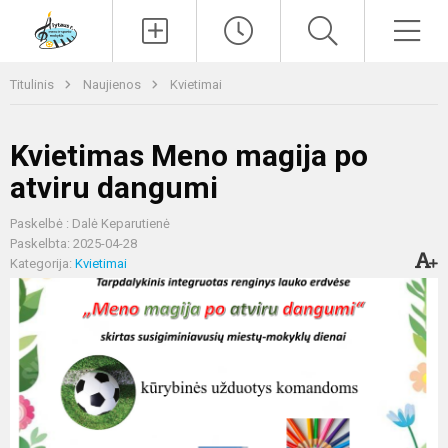
Paieška
Men
Titulinis
Naujienos
Kvietimai
Kvietimas Meno magija po
atviru dangumi
Paskelbė : Dalė Keparutienė
Paskelbta: 2025-04-28
Kategorija:
Kvietimai