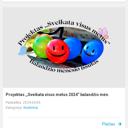
P
,
v
m
2
b
m
Projektas ,,Sveikata visus metus 2024“ balandžio mėn.
Paskelbta: 2024-04-05
Kategorija:
Kvietimai
Plačiau