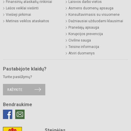
Finansinių ataskaitų rinkiniai
Laisvos darbo vietos
Lėšos veiklai viešinti
Asmens duomenų apsauga
Viešieji pirkimai
Konsultavimasis su visuomene
Metinės veiklos ataskaitos
Dažniausiai užduodami klausimai
Pranešėjų apsauga
Korupcijos prevencija
Civilinė sauga
Teisinė informacija
Atviri duomenys
Pastabėjote klaidų?
Turite pasiūlymų?
RAŠYKITE
Bendraukime
Steigėjas