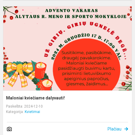
M
k
d
Maloniai kviečiame dalyvauti!
Paskelbta: 2024-12-10
Kategorija:
Kvietimai
Plačiau