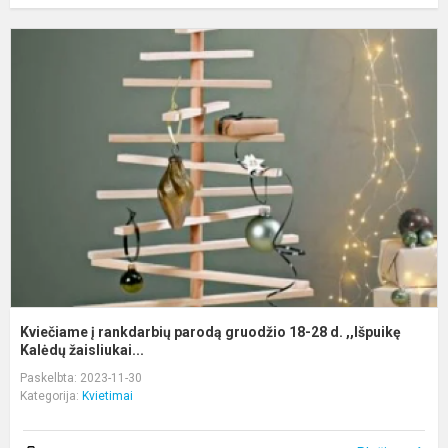
K
į
r
p
g
1
2
d
,
K.
Kviečiame į rankdarbių parodą gruodžio 18-28 d. ,,Išpuikę
Kalėdų žaisliukai...
Paskelbta: 2023-11-30
Kategorija:
Kvietimai