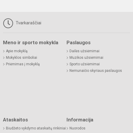
Tvarkaraščiai
Meno ir sporto mokykla
Paslaugos
Apie mokyklą
Dailės užsiėmimai
Mokyklos simboliai
Muzikos užsiėmimai
Priėmimas į mokyklą
Sporto užsiėmimai
Nemunaičio skyriaus paslaugos
Ataskaitos
Informacija
Biudžeto vykdymo ataskaitų rinkiniai
Nuorodos