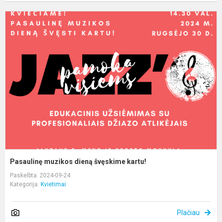
P
m
d
š
k
Pasaulinę muzikos dieną švęskime kartu!
Paskelbta: 2024-09-24
Kategorija:
Kvietimai
Plačiau