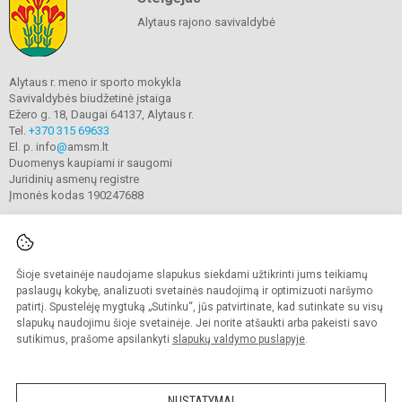
Alytaus rajono savivaldybė
Alytaus r. meno ir sporto mokykla
Savivaldybės biudžetinė įstaiga
Ežero g. 18, Daugai 64137, Alytaus r.
Tel.
+370 315 69633
El. p. info
@
amsm.lt
Duomenys kaupiami ir saugomi
Juridinių asmenų registre
Įmonės kodas 190247688
Šioje svetainėje naudojame slapukus siekdami užtikrinti jums teikiamų
© 2020. Alytaus r. meno ir sporto mokykla. Visos teisės saugomos.
Kopijuoti turinį be raštiško mokyklos sutikimo griežtai draudžiama.
paslaugų kokybę, analizuoti svetainės naudojimą ir optimizuoti naršymo
patirtį. Spustelėję mygtuką „Sutinku“, jūs patvirtinate, kad sutinkate su visų
Prieinamumo paraiška
Slapukų valdymas
slapukų naudojimu šioje svetainėje. Jei norite atšaukti arba pakeisti savo
sutikimus, prašome apsilankyti
slapukų valdymo puslapyje
.
Sumanus būdas atnaujinti
mokyklos interneto
svetainę
NUSTATYMAI