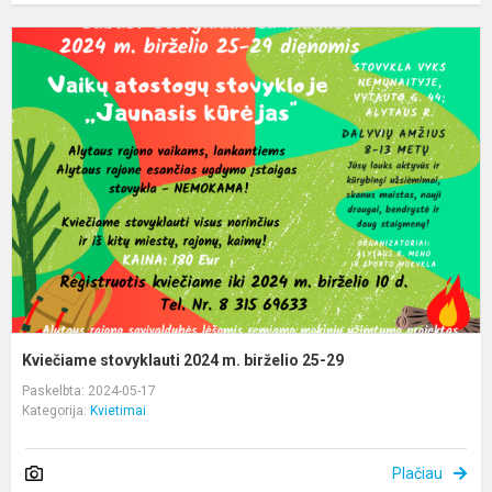
K
s
2
m
b
2
2
Kviečiame stovyklauti 2024 m. birželio 25-29
Paskelbta: 2024-05-17
Kategorija:
Kvietimai
Plačiau