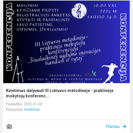
K
d
II
L
m
-
p
m
Kvietimas dalyvauti III Lietuvos metodinėje - praktinėje
mokytojų konferenc...
Paskelbta: 2025-01-08
Kategorija:
Kvietimai
Plačiau