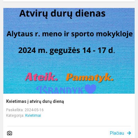
K
į
a
d
d
Kvietimas į atvirų durų dieną
Paskelbta: 2024-05-16
Kategorija:
Kvietimai
Plačiau