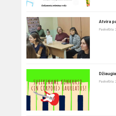
Atvira
Atvira 
pamoka
Paskelbta:
Džiaugiamės
Džiaugia
ir
Paskelbta:
didžiuojamės
mokyklos
laureatais!