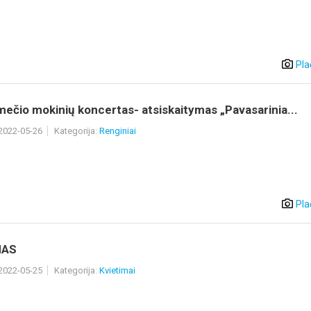
Pla
mečio mokinių koncertas- atsiskaitymas „Pavasarinia...
 2022-05-26
Kategorija:
Renginiai
Pla
MAS
 2022-05-25
Kategorija:
Kvietimai