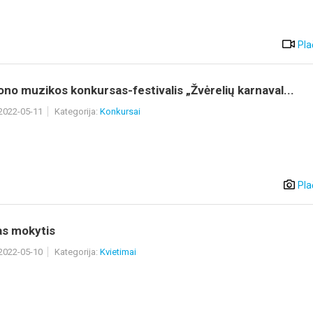
Pla
ono muzikos konkursas-festivalis „Žvėrelių karnaval...
 2022-05-11
Kategorija:
Konkursai
Pla
as mokytis
 2022-05-10
Kategorija:
Kvietimai