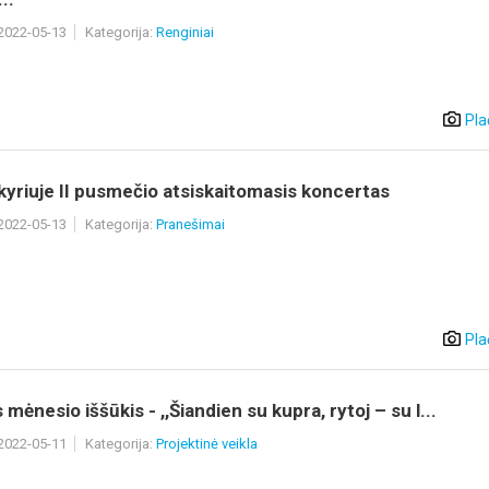
 2022-05-13
Kategorija:
Renginiai
Pla
yriuje II pusmečio atsiskaitomasis koncertas
 2022-05-13
Kategorija:
Pranešimai
Pla
mėnesio iššūkis - ,,Šiandien su kupra, rytoj – su l...
 2022-05-11
Kategorija:
Projektinė veikla