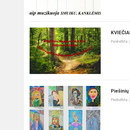
KVIEČIAME
KVIEČI
STOVYKLAUTI!
Paskelbta:
Piešinių
Piešinių
konkurso
Paskelbta:
,,Šiuolaikinė
Madona"
lauretas