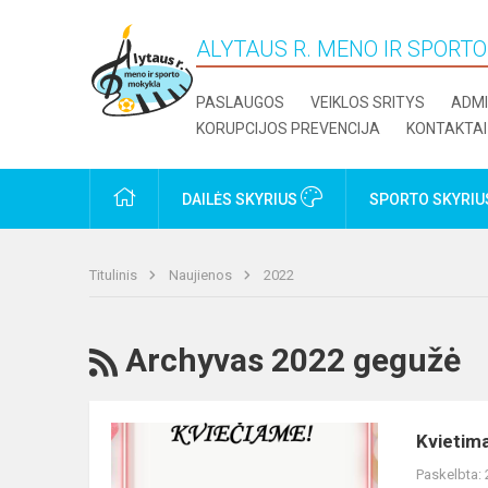
ALYTAUS R. MENO IR SPORT
PASLAUGOS
VEIKLOS SRITYS
ADMI
KORUPCIJOS PREVENCIJA
KONTAKTAI
PRADŽIA
DAILĖS SKYRIUS
SPORTO SKYRI
Titulinis
Naujienos
2022
RSS
Archyvas 2022 gegužė
Kvietimas
Kvietima
dalyvauti
Paskelbta:
absolventų