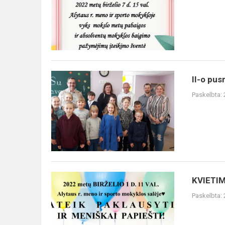
baigimo
pažymėjimų
įteikimo...
II-
II-o pus
o
Paskelbta:
pusmečio
mokinių
koncertas-
atsiskaitymas „Pavasarinia...
KVIETIMAS
KVIETI
Paskelbta: