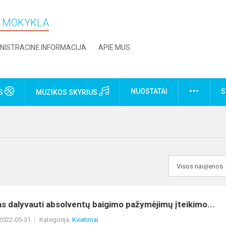
O MOKYKLA
NISTRACINĖ INFORMACIJA
APIE MUS
NUOSTATAI
S
US
MUZIKOS SKYRIUS
s dalyvauti absolventų baigimo pažymėjimų įteikimo...
 2022-05-31
Kategorija:
Kvietimai