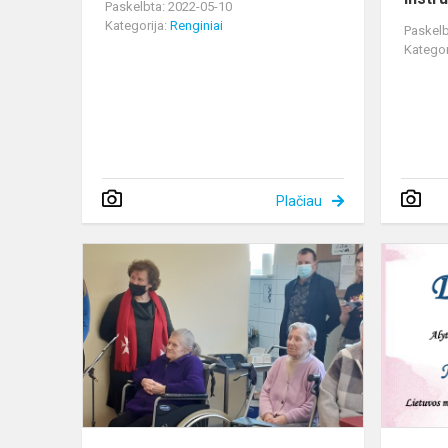
Paskelbta: 2022-05-10
Kategorija:
Renginiai
Paskelb
Kategor
Plačiau
Pavasarinė
muzika
skambėjo
Alytaus
rajono
savivaldybė
Piva...