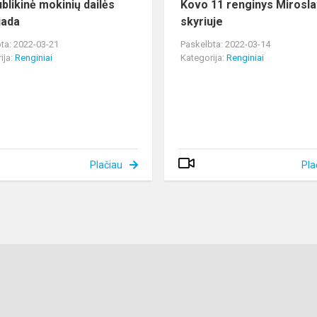
blikinė mokinių dailės
Kovo 11 renginys Mirosl
iada
skyriuje
ta: 2022-03-21
Paskelbta: 2022-03-14
ija:
Renginiai
Kategorija:
Renginiai
Plačiau
Pla