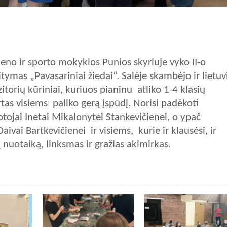
eno ir sporto mokyklos Punios skyriuje vyko II-o
ymas „Pavasariniai žiedai“. Salėje skambėjo ir lietuv
itorių kūriniai, kuriuos pianinu atliko 1-4 klasių
tas visiems paliko gerą įspūdį. Norisi padėkoti
otojai Inetai Mikalonytei Stankevičienei, o ypač
vai Bartkevičienei ir visiems, kurie ir klausėsi, ir
 nuotaiką, linksmas ir gražias akimirkas.