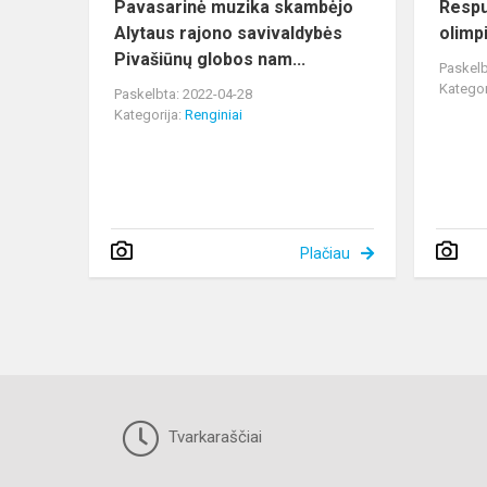
Pavasarinė muzika skambėjo
Respu
Alytaus rajono savivaldybės
olimp
Pivašiūnų globos nam...
Paskelb
Kategor
Paskelbta: 2022-04-28
Kategorija:
Renginiai
Plačiau
Tvarkaraščiai