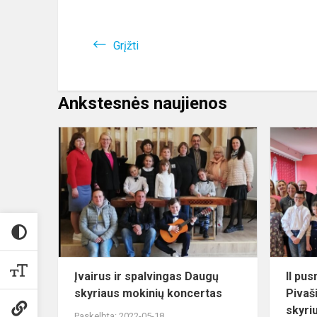
Grįžti
Ankstesnės naujienos
Įvairus
ir
spalvingas
Daugų
skyriaus
mokinių
koncertas
Įvairus ir spalvingas Daugų
II pu
skyriaus mokinių koncertas
Pivaš
skyri
Paskelbta: 2022-05-18