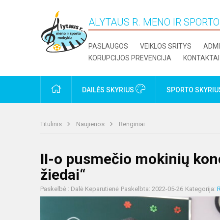
ALYTAUS R. MENO IR SPORT
PASLAUGOS
VEIKLOS SRITYS
ADMI
KORUPCIJOS PREVENCIJA
KONTAKTAI
PRADŽIA
DAILĖS SKYRIUS
SPORTO SKYRI
Titulinis
Naujienos
Renginiai
II-o pusmečio mokinių konc
žiedai“
Paskelbė : Dalė Keparutienė
Paskelbta: 2022-05-26
Kategorija:
R