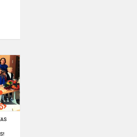
ATSISKAITYMO
KONCERTAS
MOKYKLOS
MIROSLAVO
SKYRIUJE
-
MUZIKA...
TAS
S!