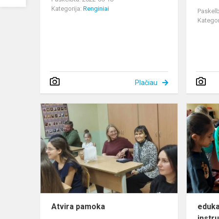
Kategorija:
Renginiai
Paskelb
Kategor
Plačiau
Atvira
pamoka
Atvira pamoka
eduka
instr