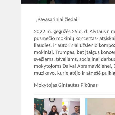
„Pavasariniai žiedai“
2022 m. gegužės 25 d. d. Alytaus r. m
pusmečio mokinių koncertas- atsiskait
liaudies, ir autoriniai užsienio kompoz
mokiniai. Trumpas, bet įtaigus koncer
svečiams, tėveliams, socialinei darbu
mokytojoms Daivai Abramavičienei, Dai
muzikavo, kurie atėjo ir atnešė puikią
Mokytojas Gintautas Pikūnas