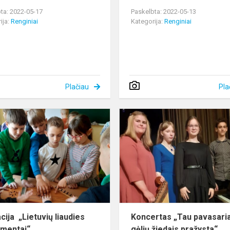
ta: 2022-05-17
Paskelbta: 2022-05-13
ija:
Renginiai
Kategorija:
Renginiai
Plačiau
Pla
edukacija
„Lietuvių
liaudies
instrumentai“
cija „Lietuvių liaudies
Koncertas „Tau pavasaria
umentai“
gėlių žiedais pražysta“