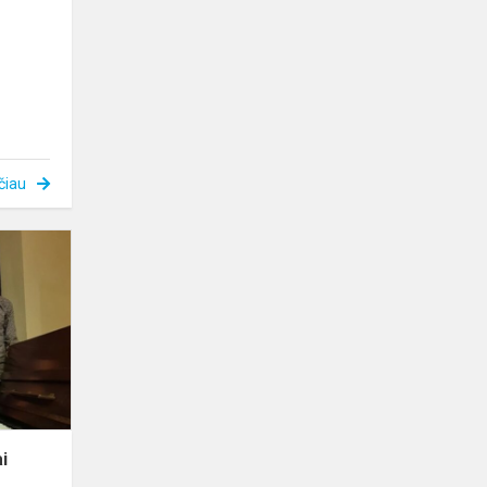
čiau
Koncertas
„Tau
pavasariai
gėlių
žiedais
pražysta“
i