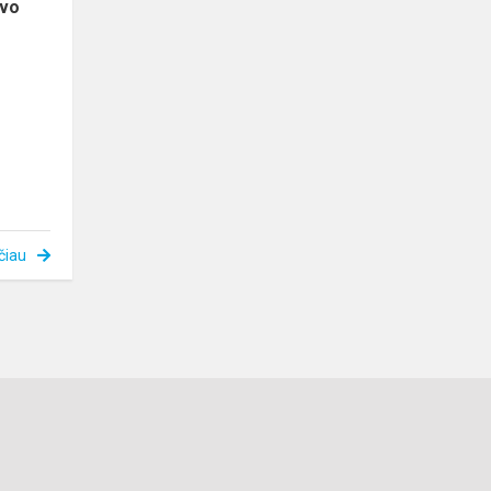
avo
čiau