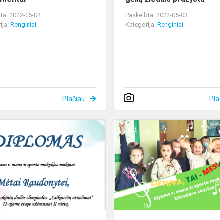
ta: 2022-05-04
Paskelbta: 2022-05-03
ija:
Renginiai
Kategorija:
Renginiai
Plačiau
Pla
Respublikinė
mokinių
dailės
olimpiada
s