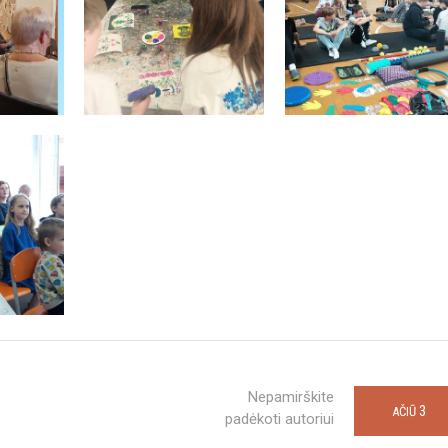
Nepamirškite
3
AČIŪ
padėkoti autoriui