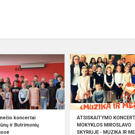
II
pusmečio
koncertai
Pivašiūnų
ir
Butrimonių
skyriuose
smečio koncertai
ATSISKAITYMO KONCER
iūnų ir Butrimonių
MOKYKLOS MIROSLAVO
uose
SKYRIUJE - MUZIKA IR ME