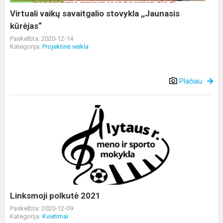
Virtuali vaikų savaitgalio stovykla ,,Jaunasis
kūrėjas“
Paskelbta: 2020-12-14
Kategorija:
Projektinė veikla
Plačiau
Linksmoji
polkutė
2021
Linksmoji polkutė 2021
Paskelbta: 2020-12-09
Kategorija:
Kvietimai