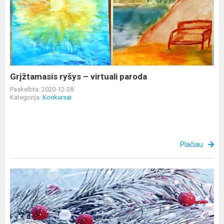
ryšys
–
virtuali
paroda
Grįžtamasis ryšys – virtuali paroda
Paskelbta: 2020-12-28
Kategorija:
Konkursai
Plačiau
Mokytojos
palinkėjimai