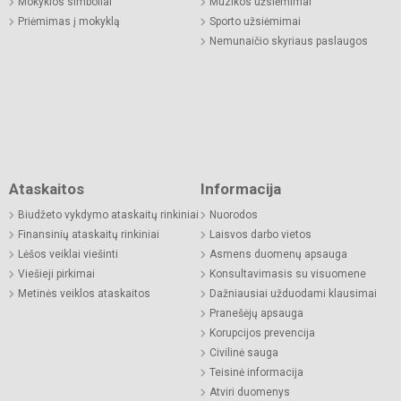
Mokyklos simboliai
Muzikos užsiėmimai
Priėmimas į mokyklą
Sporto užsiėmimai
Nemunaičio skyriaus paslaugos
Ataskaitos
Informacija
Biudžeto vykdymo ataskaitų rinkiniai
Nuorodos
Finansinių ataskaitų rinkiniai
Laisvos darbo vietos
Lėšos veiklai viešinti
Asmens duomenų apsauga
Viešieji pirkimai
Konsultavimasis su visuomene
Metinės veiklos ataskaitos
Dažniausiai užduodami klausimai
Pranešėjų apsauga
Korupcijos prevencija
Civilinė sauga
Teisinė informacija
Atviri duomenys