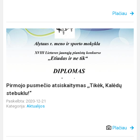
Plačiau
Pirmojo
pusmečio
atsiskaitymas
,,Tikėk,
Kalėdų
stebuklu!“
Pirmojo pusmečio atsiskaitymas ,,Tikėk, Kalėdų
stebuklu!“
Paskelbta: 2020-12-21
Kategorija:
Aktualijos
Plačiau