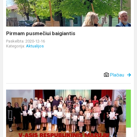
Pirmam pusmečiui baigiantis
Paskelbta: 2020-12-16
Kategorija:
Aktualijos
Plačiau
Virtuali
vaikų
savaitgalio
stovykla
,,Jaunasis
kūrėjas“