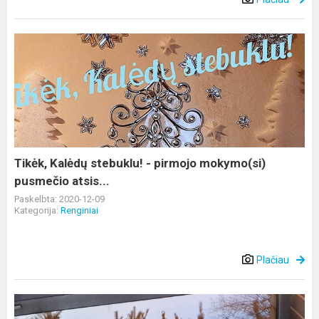
Tikėk,
Kalėdų
stebuklu!
-
pirmojo
mokymo(si)
pusmečio
atsis...
Tikėk, Kalėdų stebuklu! - pirmojo mokymo(si)
pusmečio atsis...
Paskelbta: 2020-12-09
Kategorija:
Renginiai
Plačiau
Belaukiant
švenčių