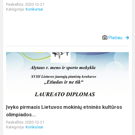
Paskelbta: 2020-12-21
Kategorija:
Konkursai
Plačiau
Įvyko
pirmasis
Lietuvos
mokinių
etninės
kultūros
olimpiados...
Įvyko pirmasis Lietuvos mokinių etninės kultūros
olimpiados...
Paskelbta: 2020-12-21
Kategorija:
Konkursai