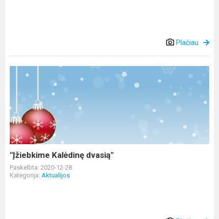
Plačiau
"Įžiebkime
Kalėdinę
dvasią"
"Įžiebkime Kalėdinę dvasią"
Paskelbta: 2020-12-28
Kategorija:
Aktualijos