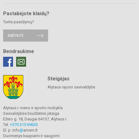
Pastabėjote klaidų?
Turite pasiūlymų?
RAŠYKITE
Bendraukime
Steigėjas
Alytaus rajono savivaldybė
Alytaus r. meno ir sporto mokykla
Savivaldybės biudžetinė įstaiga
Ežero g. 18, Daugai 64137, Alytaus r.
Tel.
+370 315 69633
El. p. info
@
amsm.lt
Duomenys kaupiami ir saugomi