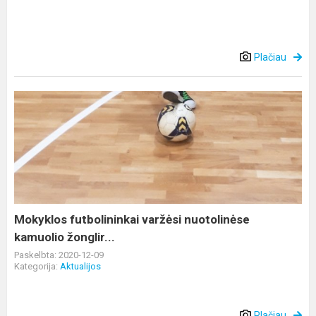
Plačiau
Mokyklos
futbolininkai
varžėsi
nuotolinėse
kamuolio
žonglir...
Mokyklos futbolininkai varžėsi nuotolinėse
kamuolio žonglir...
Paskelbta: 2020-12-09
Kategorija:
Aktualijos
Plačiau