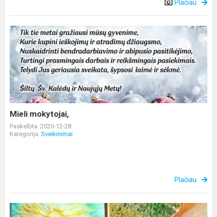
Plačiau
Mieli
mokytojai,
Mieli mokytojai,
Paskelbta: 2020-12-28
Kategorija:
Sveikinimai
Plačiau
Grįžtamasis