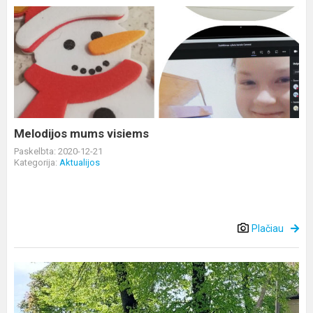
Melodijos
mums
visiems
Melodijos mums visiems
Paskelbta: 2020-12-21
Kategorija:
Aktualijos
Plačiau
Pirmam
pusmečiui
baigiantis