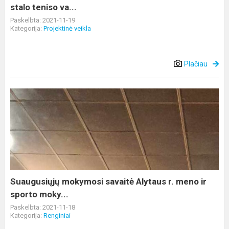
va...
stalo teniso va...
Paskelbta: 2021-11-19
Kategorija:
Projektinė veikla
Plačiau
Suaugusiųjų
mokymosi
savaitė
Alytaus
r.
meno
ir
sporto
Suaugusiųjų mokymosi savaitė Alytaus r. meno ir
moky...
sporto moky...
Paskelbta: 2021-11-18
Kategorija:
Renginiai