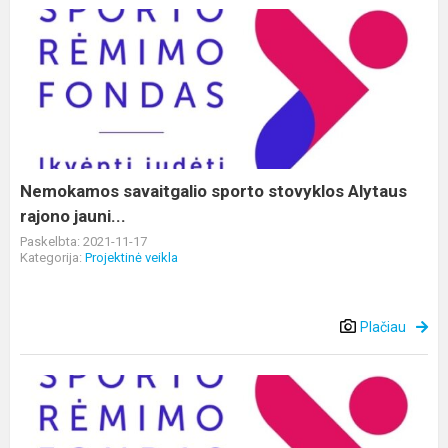
Nemokamos
savaitgalio
sporto
stovyklos
Alytaus
rajono
jauni...
Nemokamos savaitgalio sporto stovyklos Alytaus
rajono jauni...
Paskelbta: 2021-11-17
Kategorija:
Projektinė veikla
Plačiau
KVIEČIAME
ALYTAUS
RAJONO