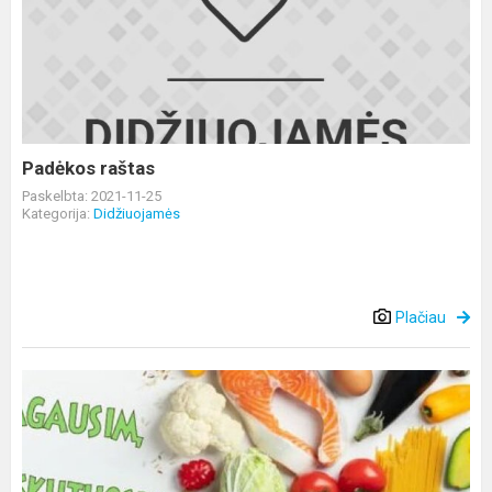
raštas
Padėkos raštas
Paskelbta: 2021-11-25
Kategorija:
Didžiuojamės
Plačiau
Kvietimas
sudalyvauti
Alytaus
rajono
visuomenės