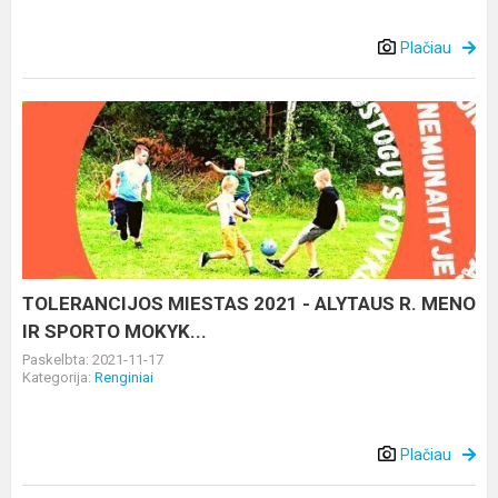
Plačiau
TOLERANCIJOS
MIESTAS
2021
-
ALYTAUS
R.
MENO
IR
TOLERANCIJOS MIESTAS 2021 - ALYTAUS R. MENO
SPORTO
IR SPORTO MOKYK...
MOKYK...
Paskelbta: 2021-11-17
Kategorija:
Renginiai
Plačiau