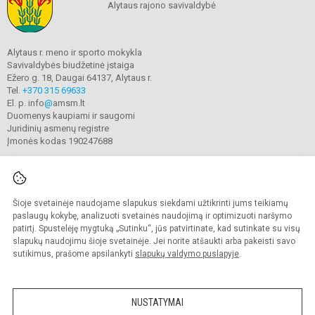
Alytaus rajono savivaldybė
Alytaus r. meno ir sporto mokykla
Savivaldybės biudžetinė įstaiga
Ežero g. 18, Daugai 64137, Alytaus r.
Tel.
+370 315 69633
El. p. info
@
amsm.lt
Duomenys kaupiami ir saugomi
Juridinių asmenų registre
Įmonės kodas 190247688
Šioje svetainėje naudojame slapukus siekdami užtikrinti jums teikiamų
© 2020. Alytaus r. meno ir sporto mokykla. Visos teisės saugomos.
Kopijuoti turinį be raštiško mokyklos sutikimo griežtai draudžiama.
paslaugų kokybę, analizuoti svetainės naudojimą ir optimizuoti naršymo
patirtį. Spustelėję mygtuką „Sutinku“, jūs patvirtinate, kad sutinkate su visų
Prieinamumo paraiška
Slapukų valdymas
slapukų naudojimu šioje svetainėje. Jei norite atšaukti arba pakeisti savo
sutikimus, prašome apsilankyti
slapukų valdymo puslapyje
.
Sumanus būdas atnaujinti
mokyklos interneto
svetainę
NUSTATYMAI