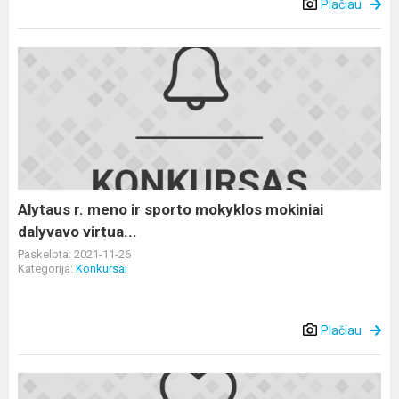
Plačiau
Alytaus
r.
meno
ir
sporto
mokyklos
mokiniai
dalyvavo
Alytaus r. meno ir sporto mokyklos mokiniai
virtua...
dalyvavo virtua...
Paskelbta: 2021-11-26
Kategorija:
Konkursai
Plačiau
Padėkos