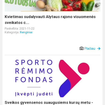
sveikatos
c...
Kvietimas sudalyvauti Alytaus rajono visuomenės
sveikatos c...
Paskelbta: 2021-11-22
Kategorija:
Renginiai
Plačiau
Sveikos
gyvensenos
suaugusiems
kursų
metu
-
stalo
teniso
Sveikos gyvensenos suaugusiems kursų metu -