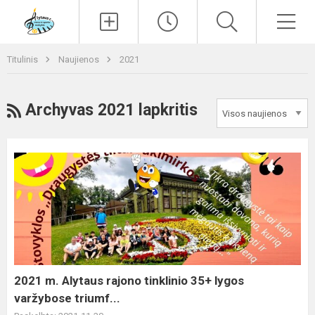
Paieška
Men
Titulinis
Naujienos
2021
RSS
Archyvas 2021 lapkritis
2021
m.
Alytaus
rajono
tinklinio
35+
lygos
varžybose
2021 m. Alytaus rajono tinklinio 35+ lygos
triumf...
varžybose triumf...