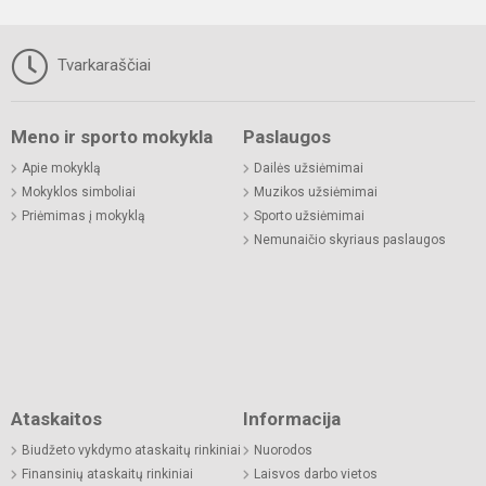
Tvarkaraščiai
Meno ir sporto mokykla
Paslaugos
Apie mokyklą
Dailės užsiėmimai
Mokyklos simboliai
Muzikos užsiėmimai
Priėmimas į mokyklą
Sporto užsiėmimai
Nemunaičio skyriaus paslaugos
Ataskaitos
Informacija
Biudžeto vykdymo ataskaitų rinkiniai
Nuorodos
Finansinių ataskaitų rinkiniai
Laisvos darbo vietos