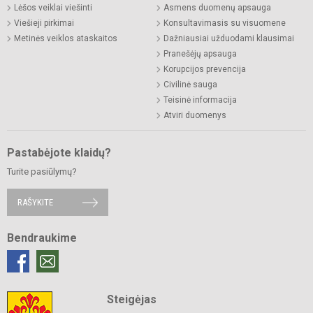
Lėšos veiklai viešinti
Asmens duomenų apsauga
Viešieji pirkimai
Konsultavimasis su visuomene
Metinės veiklos ataskaitos
Dažniausiai užduodami klausimai
Pranešėjų apsauga
Korupcijos prevencija
Civilinė sauga
Teisinė informacija
Atviri duomenys
Pastabėjote klaidų?
Turite pasiūlymų?
RAŠYKITE
Bendraukime
Steigėjas