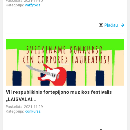
Paskelbta: 2021-11-30
Kategorija:
Varžybos
Plačiau
VII
respublikinis
fortepijono
muzikos
festivalis
„LAISVALAI...
VII respublikinis fortepijono muzikos festivalis
„LAISVALAI...
Paskelbta: 2021-11-29
Kategorija:
Konkursai