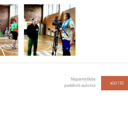
Nepamirškite
132
AČIŪ
padėkoti autoriui