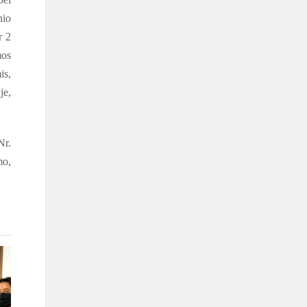
nio
r 2
mos
is,
je,
Nr.
mo,