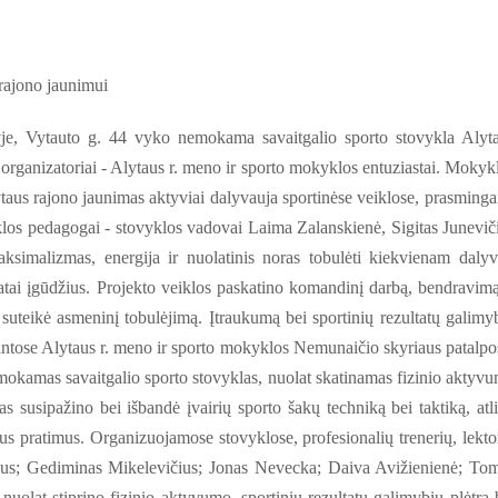
rajono jaunimui
je, Vytauto g. 44 vyko nemokama savaitgalio sporto stovykla Alyt
 organizatoriai - Alytaus r. meno ir sporto mokyklos entuziastai. Mokyk
aus rajono jaunimas aktyviai dalyvauja sportinėse veiklose, prasmingai
klos pedagogai - stovyklos vadovai Laima Zalanskienė, Sigitas Junevič
aksimalizmas, energija ir nuolatinis noras tobulėti kiekvienam dalyv
atai įgūdžius. Projekto veiklos paskatino komandinį darbą, bendravimą
suteikė asmeninį tobulėjimą. Įtraukumą bei sportinių rezultatų galimy
ujintose Alytaus r. meno ir sporto mokyklos Nemunaičio skyriaus patalpo
mokamas savaitgalio sporto stovyklas, nuolat skatinamas fizinio aktyv
 susipažino bei išbandė įvairių sporto šakų techniką bei taktiką, atl
ius pratimus. Organizuojamose stovyklose, profesionalių trenerių, lekto
čius; Gediminas Mikelevičius; Jonas Nevecka; Daiva Avižienienė; To
nuolat stiprino fizinio aktyvumo, sportinių rezultatų galimybių plėtrą 