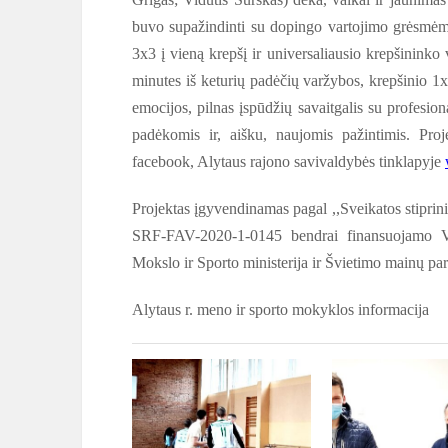
buvo supažindinti su dopingo vartojimo grėsmėmi
3x3 į vieną krepšį ir universaliausio krepšininko
minutes iš keturių padėčių varžybos, krepšinio 1x
emocijos, pilnas įspūdžių savaitgalis su profesion
padėkomis ir, aišku, naujomis pažintimis. Pro
facebook, Alytaus rajono savivaldybės tinklapyje
Projektas įgyvendinamas pagal ,,Sveikatos stiprinim
SRF-FAV-2020-1-0145 bendrai finansuojamo Va
Mokslo ir Sporto ministerija ir Švietimo mainų pa
Alytaus r. meno ir sporto mokyklos informacija