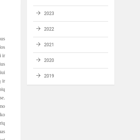
2023
2022
aus
2021
los
 ir
2020
ius
iui
2019
 ir
bių
se.
umo
iko
rių
mas
bei