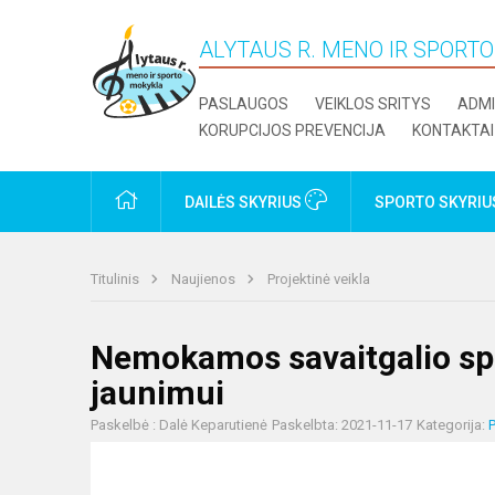
ALYTAUS R. MENO IR SPORT
PASLAUGOS
VEIKLOS SRITYS
ADMI
KORUPCIJOS PREVENCIJA
KONTAKTAI
PRADŽIA
DAILĖS SKYRIUS
SPORTO SKYRI
Titulinis
Naujienos
Projektinė veikla
Nemokamos savaitgalio spo
jaunimui
Paskelbė : Dalė Keparutienė
Paskelbta: 2021-11-17
Kategorija:
P