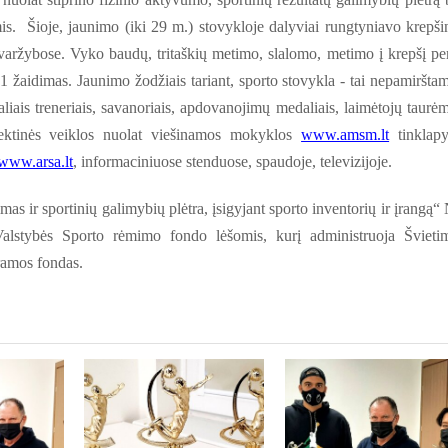
s. Šioje, jaunimo (iki 29 m.) stovykloje dalyviai rungtyniavo krepši
 varžybose. Vyko baudų, tritaškių metimo, slalomo, metimo į krepšį pe
1 žaidimas. Jaunimo žodžiais tariant, sporto stovykla - tai nepamiršta
aliais treneriais, savanoriais, apdovanojimų medaliais, laimėtojų taurėm
jektinės veiklos nuolat viešinamos mokyklos
www.amsm.lt
tinklapy
www.arsa.lt
, informaciniuose stenduose, spaudoje, televizijoje.
as ir sportinių galimybių plėtra, įsigyjant sporto inventorių ir įrangą“ 
lstybės Sporto rėmimo fondo lėšomis, kurį administruoja Švieti
ramos fondas.