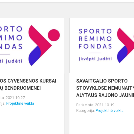
SVEIKOS
GYVENSENOS
KURSAI
DAUGŲ
BENDRUOMENEI
KOS GYVENSENOS KURSAI
SAVAITGALIO SPORTO
Ų BENDRUOMENEI
STOVYKLOSE NEMUNAITY
ALYTAUS RAJONO JAUN
ta: 2021-10-27
ija:
Projektinė veikla
Paskelbta: 2021-10-19
Kategorija:
Projektinė veikla