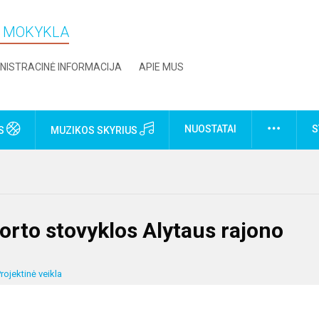
O MOKYKLA
NISTRACINĖ INFORMACIJA
APIE MUS
NUOSTATAI
S
US
MUZIKOS SKYRIUS
rto stovyklos Alytaus rajono
rojektinė veikla