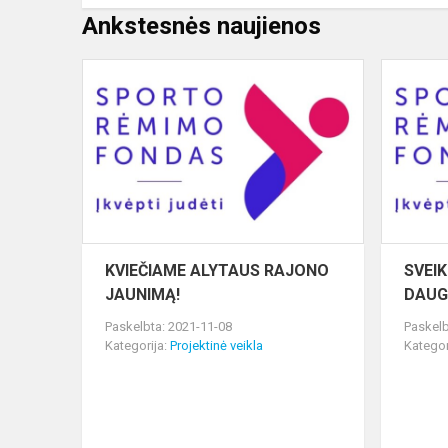
Ankstesnės naujienos
KVIEČIAME
ALYTAUS
RAJONO
JAUNIMĄ!
KVIEČIAME ALYTAUS RAJONO
SVEI
JAUNIMĄ!
DAUG
Paskelbta: 2021-11-08
Paskelb
Kategorija:
Projektinė veikla
Kategor