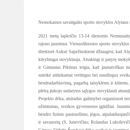
Nemokamos savaitgalio sporto stovyklos Alytaus 
2021 metų lapkričio 13-14 dienomis Nemunaity
rajono jaunimui. Vienuoliktosios sporto stovyklos
direktorė Auksė Sapežinskienė džiaugėsi, kad Alyt
kūrybingai stovyklauja. Atsakingi ir patyrę moky
ir Gintautas Pikūnas teigia, kad jaunatviškas m
suteikė atitinkamai vertingus bei naudingus sveik
bendradarbiavimą, pagarbą taisyklėms ir kitiems, 
plėtrą įtakojo sudarytos sąlygos stovyklauti atna
Projekto dėka, atsiradus galimybei organizuoti ne
užimtumas, sveikos gyvensenos įgūdžiai. Jaunimas
bendro fizinio pasiruošimo, jėgos, atpalaiduojanč
ir savanorių (S. Junevičius; Rolandas Lukoševi
Grigas; Vidutis Šurskas) dėka, vaikai ir jaunimas 