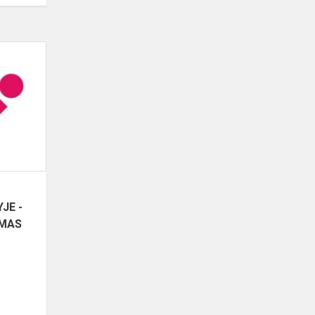
SAVAITGALIO
SPORTO
STOVYKLOSE
NEMUNAITYJE
-
ALYTAUS
RAJONO...
JE -
IMAS