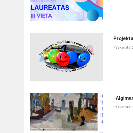
Irūną
Blaževičiūtę
ir
Rug...
Projektas
Projekta
,,Sveikata
Paskelbta:
visus
metus
2024“
balandžio
mėn.
Algiman
Algimanto
Paskelbta:
Judicko
ir
Gusto
Jagmino