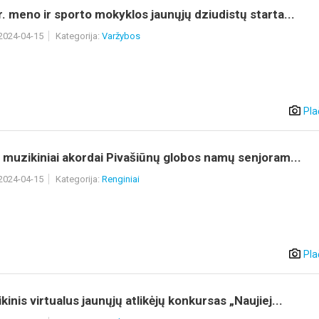
r. meno ir sporto mokyklos jaunųjų dziudistų starta...
 2024-04-15
Kategorija:
Varžybos
Pla
r muzikiniai akordai Pivašiūnų globos namų senjoram...
 2024-04-15
Kategorija:
Renginiai
Pla
kinis virtualus jaunųjų atlikėjų konkursas „Naujiej...