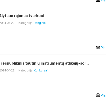
Pla
Alytaus rajonas tvarkosi
 2024-04-22
Kategorija:
Renginiai
Pla
s respublikinis tautinių instrumentų atlikėjų-sol...
 2024-04-22
Kategorija:
Konkursai
Pla