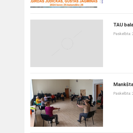
kūrybos
darbų
paroda
TAU
TAU bala
balandžio
Paskelbta:
mėn.
veiklos
planas
Mankšta
Mankšta
2024.04.03
Paskelbta: