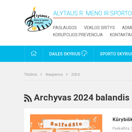
ALYTAUS R. MENO IR SPORT
PASLAUGOS
VEIKLOS SRITYS
ADMI
KORUPCIJOS PREVENCIJA
KONTAKTAI
PRADŽIA
DAILĖS SKYRIUS
SPORTO SKYRI
Titulinis
Naujienos
2024
RSS
Archyvas 2024 balandis
Kūrybiškumas
Kūrybiš
solfedžio
Paskelbta:
pamokose