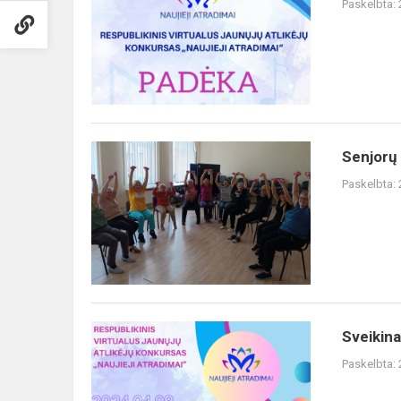
Paskelbta:
jaunųjų
atlikėjų
konkursas
„Naujiej...
Senjorų
Senjorų
mankštų
Paskelbta:
sezono
pabaiga
Sveikiname
Sveikina
Simno
Paskelbta:
skyriaus
mokines