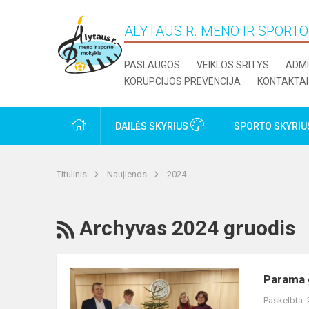
ALYTAUS R. MENO IR SPORT
PASLAUGOS
VEIKLOS SRITYS
ADMI
KORUPCIJOS PREVENCIJA
KONTAKTAI
PRADŽIA
DAILĖS SKYRIUS
SPORTO SKYRI
Titulinis
Naujienos
2024
RSS
Archyvas 2024 gruodis
Parama
Parama 
gerai
Paskelbta:
besimokantiems