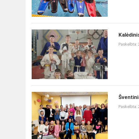
Kalėdinis
Kalėdini
dziudo
Paskelbta:
turnyras
Simno
gimnazijos
specialiojo
ugdy...
Šventiniai
Šventini
atsiskaitymo
Paskelbta:
koncertai
,,Ei,
Kalėda,
Kalėda“