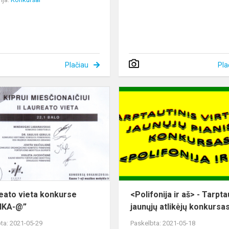
Plačiau
Pla
II
s
laureato
vieta
konkurse
“MUZIKA-
@”
ureato vieta konkurse
<Polifonija ir aš> - Tarpta
IKA-@”
jaunųjų atlikėjų konkursa
ta: 2021-05-29
Paskelbta: 2021-05-18