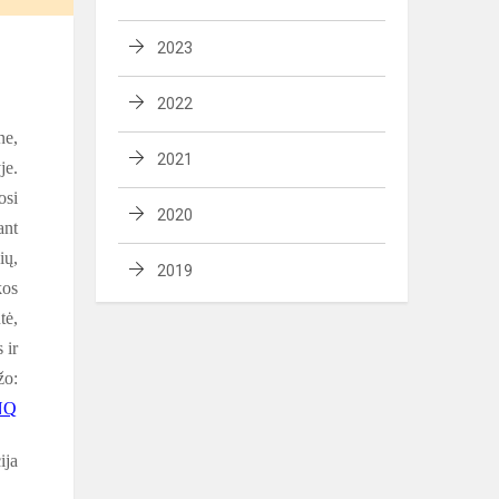
2023
2022
ne,
2021
je.
osi
2020
ant
ių,
2019
kos
tė,
 ir
žo:
NQ
ija