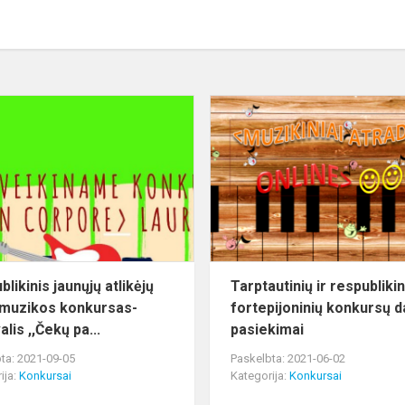
Respublikinis
jaunųjų
atlikėjų
Čekų
muzikos
konkursas-
festi...
likinis jaunųjų atlikėjų
Tarptautinių ir respublikin
muzikos konkursas-
fortepijoninių konkursų d
alis ,,Čekų pa...
pasiekimai
ta: 2021-09-05
Paskelbta: 2021-06-02
ija:
Konkursai
Kategorija:
Konkursai