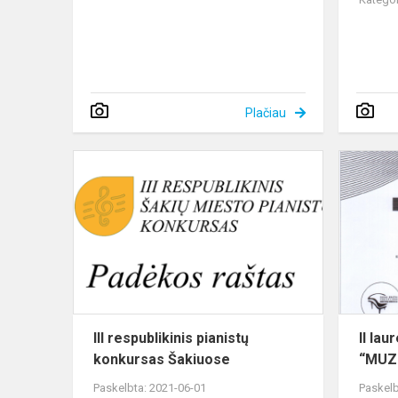
Plačiau
III
respublikini
pianistų
konkursas
Šakiuose
III respublikinis pianistų
II la
konkursas Šakiuose
“MUZ
Paskelbta: 2021-06-01
Paskelb