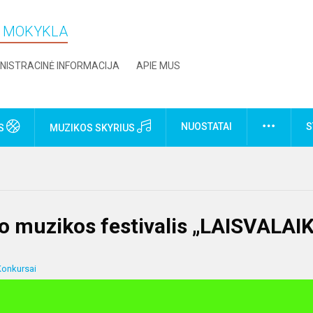
O MOKYKLA
NISTRACINĖ INFORMACIJA
APIE MUS
NUOSTATAI
S
US
MUZIKOS SKYRIUS
ono muzikos festivalis „LAISVALAI
Konkursai