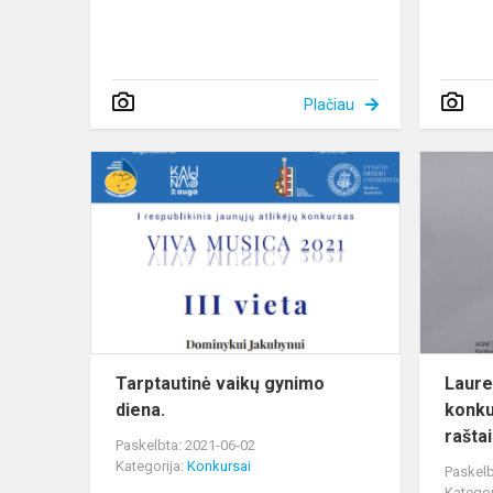
Plačiau
Tarptautinė
vaikų
gynimo
diena.
Tarptautinė vaikų gynimo
Laure
diena.
konku
raštai
Paskelbta: 2021-06-02
Kategorija:
Konkursai
Paskelb
Kategor