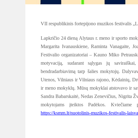
VII respublikinis fortepijono muzikos festiva
Lapkričio 24 dieną Alytaus r. meno ir sporto mok
Margarita Ivanauskiene, Raminta Vanagaite, Joa
Festivalio organizatoriai – Kauno Miko Petraus
motyvaciją, sudarant sąlygas jų saviraiškai,
bendradarbiavimą tarp šalies mokytojų.
Dalyvav
Utenos, Vilniaus ir Vilniaus rajono, Kėdainių, D
ir meno mokyklų. Mūsų mokyklai atstovavo ir sav
Sandra Babarskaitė,
Nedas Zenevičius, Nigrita Žv
mokytojams įteiktos Padėkos. Kviečiame p
https://ksmm.lt/nuotolinis-muzikos-festivalis-lais