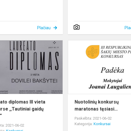
Plačiau
Pla
Laureato
diplomas
III
vieta
konkurse
,,Tautiniai
gaidų
rašt...
ato diplomas III vieta
Nuotolinių konkursų
rse ,,Tautiniai gaidų
maratonas tęsiasi…
“
Paskelbta: 2021-06-02
Kategorija:
Konkursai
ta: 2021-06-02
ija:
Konkursai