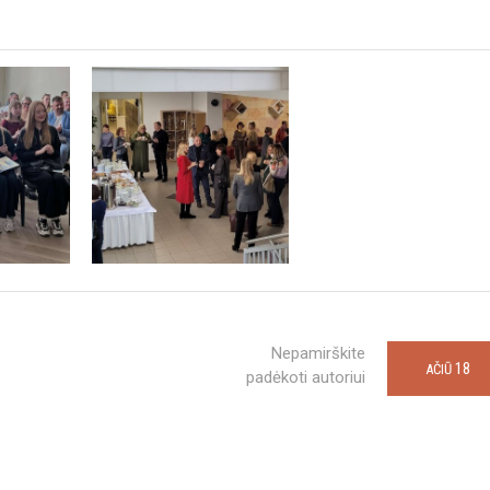
Nepamirškite
18
AČIŪ
padėkoti autoriui