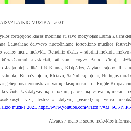
lis „LAISVALAIKIO MUZIKA - 2021“
yklos fortepijono klasės mokiniai su savo mokytojais Laima Zalanskie
na Laugaliene dalyvavo nuotoliniame fortepijono muzikos festivaly
ko scenos menų mokykla. Renginio tikslas – stiprinti mokinių mokym
 kūrybiškumui atsiskleisti, atliekant lengvo žanro kūrinį, pleči
o 48 jaunieji atlikėjai iš Kauno, Klaipėdos, Alytaus rajono, Rasein
ruskininkų, Kelmės rajono, Rietavo, Šalčininkų rajono, Neringos muzi
o gebėjimus demonstravo įvairių klasių mokiniai – Rugilė Krupavičiū
ikevičiūtė. Už dalyvavimą ir mokinių paruošimą festivaliui, mokiniams
asiklausyti visų festivalio dalyvių pasirodymų video monta
valaikio-muzika-2021/
https://www.youtube.com/watch?v=s3_6QNNiP
Alytaus r. meno ir sporto mokyklos informac