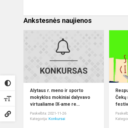
Ankstesnės naujienos
Alytaus
r.
meno
ir
sporto
mokyklos
mokiniai
dalyvavo
virtua...
Alytaus r. meno ir sporto
Respub
mokyklos mokiniai dalyvavo
Čekų 
virtualiame IX-ame re...
festiv
Paskelbta: 2021-11-26
Paskelb
Kategorija:
Konkursai
Kategor