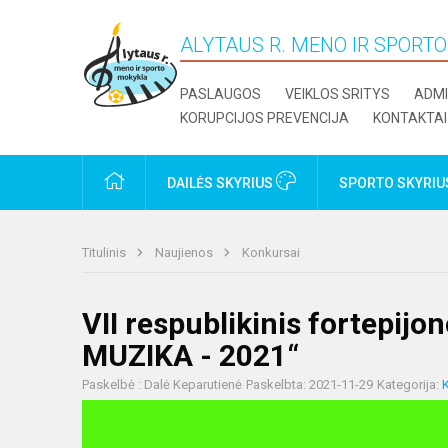
ALYTAUS R. MENO IR SPORT
PASLAUGOS
VEIKLOS SRITYS
ADMI
KORUPCIJOS PREVENCIJA
KONTAKTAI
PRADŽIA
DAILĖS SKYRIUS
SPORTO SKYRI
Titulinis
Naujienos
Konkursai
VII respublikinis fortepij
MUZIKA - 2021“
Paskelbė : Dalė Keparutienė
Paskelbta: 2021-11-29
Kategorija: