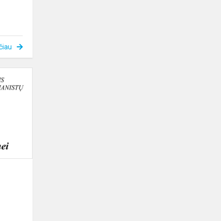
čiau
Nuotolinių
konkursų
maratonas
tęsiasi…