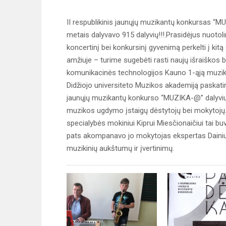
II respublikinis jaunųjų muzikantų konkursas “
metais dalyvavo 915 dalyvių!!!.Prasidėjus nuotol
koncertinį bei konkursinį gyvenimą perkelti į ki
amžiuje – turime sugebėti rasti naujų išraiškos
komunikacinės technologijos Kauno 1-ąją muziko
Didžiojo universiteto Muzikos akademiją paskatin
jaunųjų muzikantų konkurso “MUZIKA-@” dalyviu
muzikos ugdymo įstaigų dėstytojų bei mokytojų.
specialybės mokiniui Kiprui Miesčionaičiui tai buv
pats akompanavo jo mokytojas ekspertas Dainius 
muzikinių aukštumų ir įvertinimų.