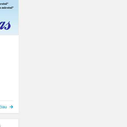
konkurso
„Daina
miestui”
čiau
,,Muzikinė