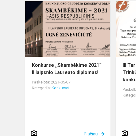
Konkurse
,,Skambėki
2021“
II
laipsnio
Laureato
diplomas...
Konkurse ,,Skambėkime 2021“
III Ta
II laipsnio Laureato diplomas!
Trink
konk
Paskelbta: 2021-05-07
Kategorija:
Konkursai
Paskelb
Kategor
Plačiau