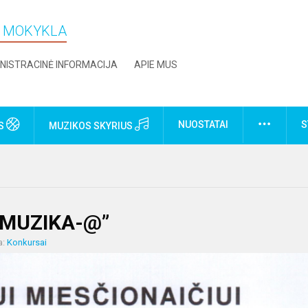
O MOKYKLA
NISTRACINĖ INFORMACIJA
APIE MUS
NUOSTATAI
S
US
MUZIKOS SKYRIUS
e “MUZIKA-@”
a:
Konkursai