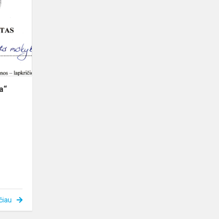
mažųjų
mozaika“
a“
čiau