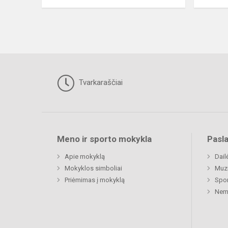
Tvarkaraščiai
Meno ir sporto mokykla
Pasl
Apie mokyklą
Dail
Mokyklos simboliai
Muz
Priėmimas į mokyklą
Spor
Nemu