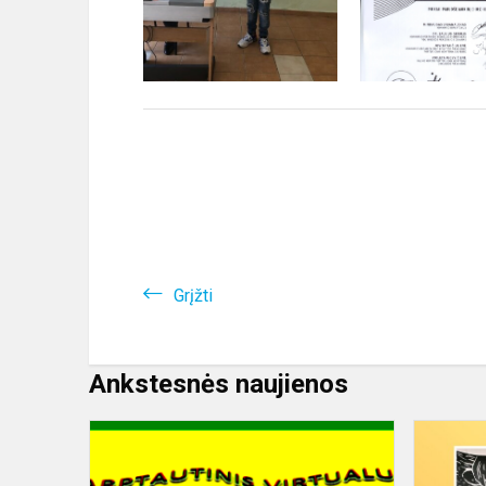
Grįžti
Ankstesnės naujienos
<Polifonija
ir
aš>