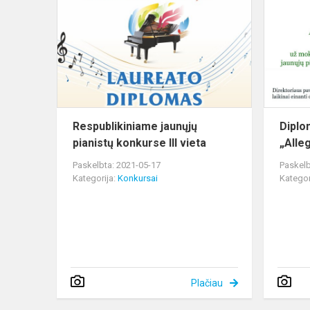
jaunųjų
pianistų
konkurse
III
vieta
Respublikiniame jaunųjų
Diplo
pianistų konkurse III vieta
„Alle
Paskelbta: 2021-05-17
Paskelb
Kategorija:
Konkursai
Kategor
Plačiau