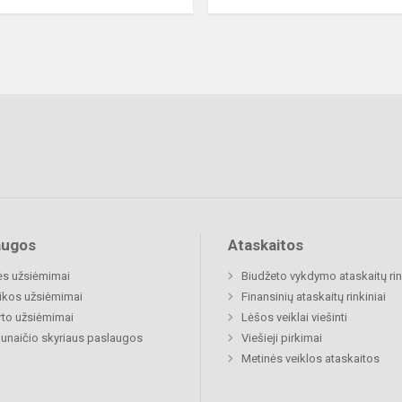
augos
Ataskaitos
ės užsiėmimai
Biudžeto vykdymo ataskaitų rin
ikos užsiėmimai
Finansinių ataskaitų rinkiniai
to užsiėmimai
Lėšos veiklai viešinti
naičio skyriaus paslaugos
Viešieji pirkimai
Metinės veiklos ataskaitos