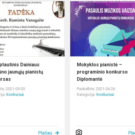
III
me
Tarptautinis
Dainiaus
Trinkūno
jaunųjų
pianistų
konkurs...
rptautinis Dainiaus
Mokyklos pianistė –
ūno jaunųjų pianistų
programinio konkurso
ursas
Diplomantė
ta: 2021-05-03
Paskelbta: 2021-04-26
ija:
Konkursai
Kategorija:
Konkursai
Plačiau
Pla