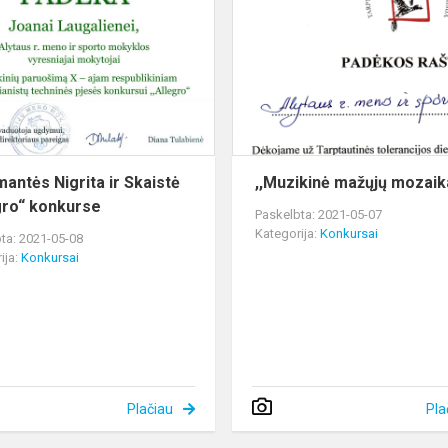
Nigrita
ir
Skaistė
„Allegro“
konkurse
mantės Nigrita ir Skaistė
,,Muzikinė mažųjų mozaik
gro“ konkurse
Paskelbta: 2021-05-07
Kategorija:
Konkursai
ta: 2021-05-08
ija:
Konkursai
Plačiau
Pla