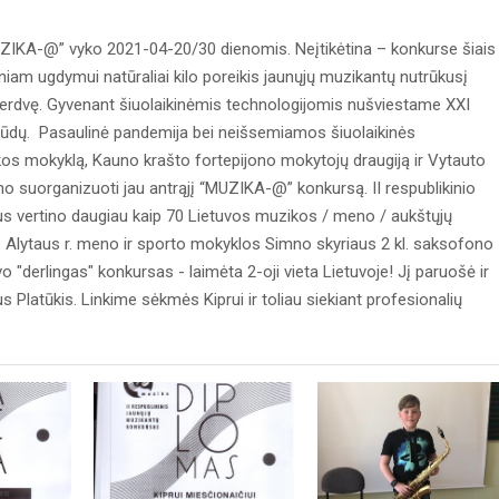
MUZIKA-@” vyko 2021-04-20/30 dienomis. Neįtikėtina – konkurse šiais
iniam ugdymui natūraliai kilo poreikis jaunųjų muzikantų nutrūkusį
tą erdvę. Gyvenant šiuolaikinėmis technologijomis nušviestame XXI
 būdų. Pasaulinė pandemija bei neišsemiamos šiuolaikinės
s mokyklą, Kauno krašto fortepijono mokytojų draugiją ir Vytauto
o suorganizuoti jau antrąjį “MUZIKA-@” konkursą. II respublikinio
s vertino daugiau kaip 70 Lietuvos muzikos / meno / aukštųjų
 Alytaus r. meno ir sporto mokyklos Simno skyriaus 2 kl. saksofono
o "derlingas" konkursas - laimėta 2-oji vieta Lietuvoje! Jį paruošė ir
Platūkis. Linkime sėkmės Kiprui ir toliau siekiant profesionalių