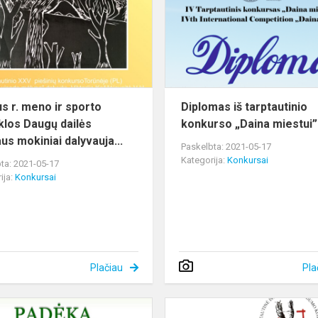
ir
sporto
mokyklos
Daugų
dailės
skyriaus
us r. meno ir sporto
Diplomas iš tarptautinio
mo...
los Daugų dailės
konkurso „Daina miestui”
us mokiniai dalyvauja...
Paskelbta: 2021-05-17
Kategorija:
Konkursai
ta: 2021-05-17
ija:
Konkursai
Plačiau
Pla
iame
Diplomantės