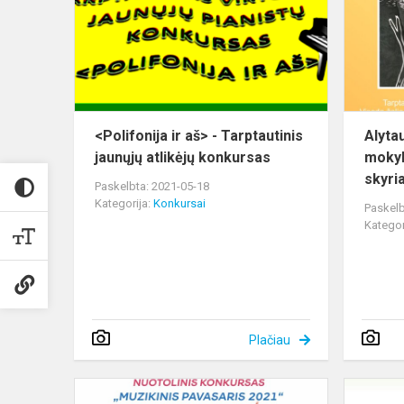
-
Tarptautinis
jaunųjų
atlikėjų
konkursa...
<Polifonija ir aš> - Tarptautinis
Alyta
jaunųjų atlikėjų konkursas
mokyk
skyria
Paskelbta: 2021-05-18
Kategorija:
Konkursai
Paskelb
Kategor
Plačiau
Respublikin