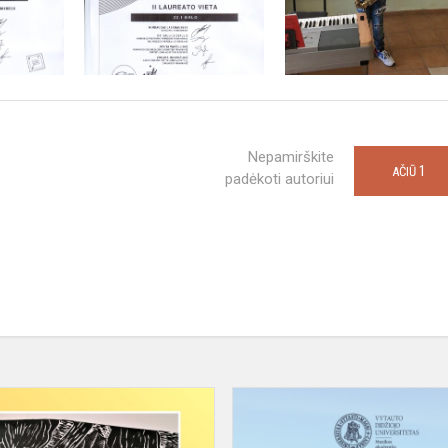
Nepamirškite
1
AČIŪ
padėkoti autoriui
Alytaus
r.
meno