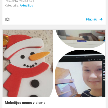
Paskelbta: 2020-12-21
Kategorija:
Aktualijos
Plačiau
M
m
v
Melodijos mums visiems