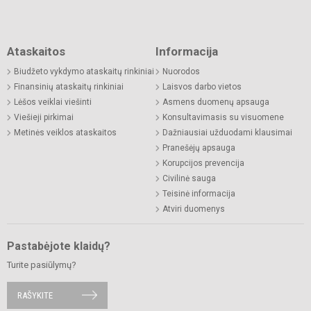
Ataskaitos
Informacija
Biudžeto vykdymo ataskaitų rinkiniai
Nuorodos
Finansinių ataskaitų rinkiniai
Laisvos darbo vietos
Lėšos veiklai viešinti
Asmens duomenų apsauga
Viešieji pirkimai
Konsultavimasis su visuomene
Metinės veiklos ataskaitos
Dažniausiai užduodami klausimai
Pranešėjų apsauga
Korupcijos prevencija
Civilinė sauga
Teisinė informacija
Atviri duomenys
Pastabėjote klaidų?
Turite pasiūlymų?
RAŠYKITE