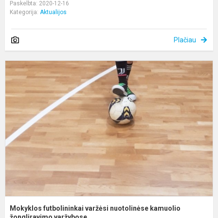
Paskelbta: 2020-12-16
Kategorija:
Aktualijos
Plačiau
M
f
v
n
k
žo
Mokyklos futbolininkai varžėsi nuotolinėse kamuolio
žongliravimo varžybose