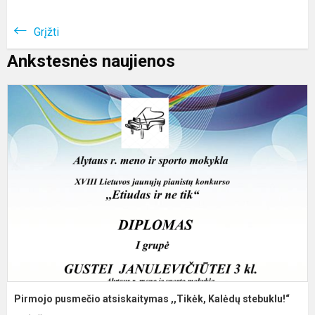
Grįžti
Ankstesnės naujienos
P
p
a
,
K
s
Pirmojo pusmečio atsiskaitymas ,,Tikėk, Kalėdų stebuklu!“