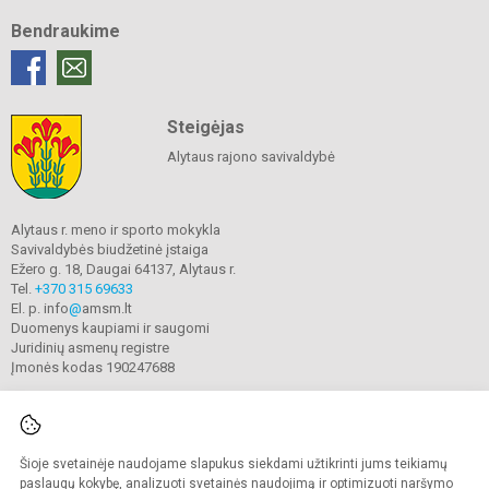
Bendraukime
Steigėjas
Alytaus rajono savivaldybė
Alytaus r. meno ir sporto mokykla
Savivaldybės biudžetinė įstaiga
Ežero g. 18, Daugai 64137, Alytaus r.
Tel.
+370 315 69633
El. p. info
@
amsm.lt
Duomenys kaupiami ir saugomi
Juridinių asmenų registre
Įmonės kodas 190247688
Šioje svetainėje naudojame slapukus siekdami užtikrinti jums teikiamų
© 2020. Alytaus r. meno ir sporto mokykla. Visos teisės saugomos.
Kopijuoti turinį be raštiško mokyklos sutikimo griežtai draudžiama.
paslaugų kokybę, analizuoti svetainės naudojimą ir optimizuoti naršymo