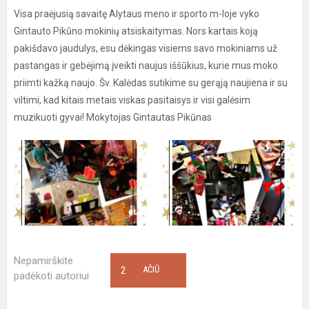
Visa praėjusią savaitę Alytaus meno ir sporto m-loje vyko
Gintauto Pikūno mokinių atsiskaitymas. Nors kartais koją
pakišdavo jaudulys, esu dėkingas visiems savo mokiniams už
pastangas ir gebėjimą įveikti naujus iššūkius, kurie mus moko
priimti kažką naujo. Šv. Kalėdas sutikime su gerąją naujiena ir su
viltimi, kad kitais metais viskas pasitaisys ir visi galėsim
muzikuoti gyvai! Mokytojas Gintautas Pikūnas
Nepamirškite
2
AČIŪ
padėkoti autoriui