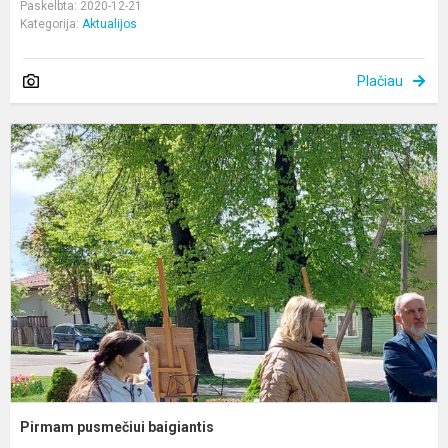
Paskelbta: 2020-12-21
Kategorija:
Aktualijos
Plačiau
P
p
b
Pirmam pusmečiui baigiantis