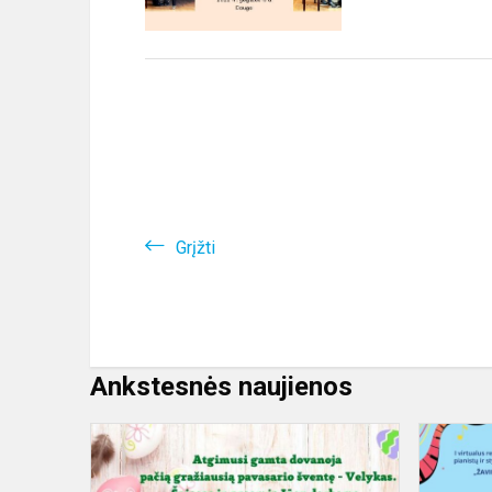
Grįžti
Ankstesnės naujienos
Sveikinimas
su
Šv.