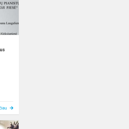
pjesė“
laimėtojus
jus
čiau
Šventinis