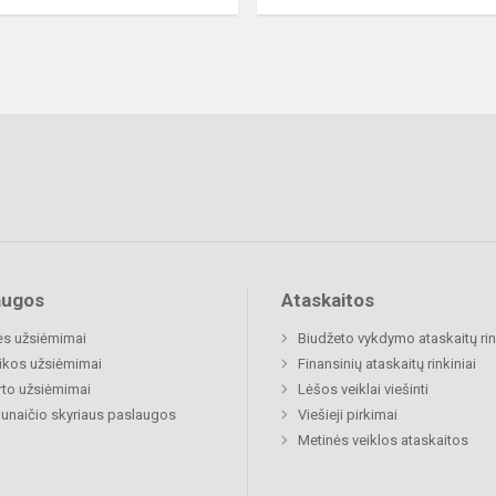
augos
Ataskaitos
ės užsiėmimai
Biudžeto vykdymo ataskaitų rin
ikos užsiėmimai
Finansinių ataskaitų rinkiniai
to užsiėmimai
Lėšos veiklai viešinti
naičio skyriaus paslaugos
Viešieji pirkimai
Metinės veiklos ataskaitos