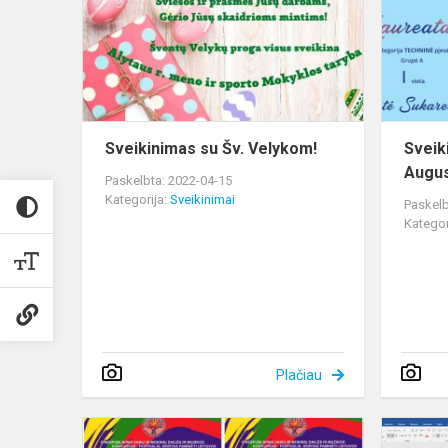
Velykom!
Sveikinimas su Šv. Velykom!
Sveik
Augus
Paskelbta: 2022-04-15
Kategorija:
Sveikinimai
Paskelb
Kategor
Plačiau
Laureato