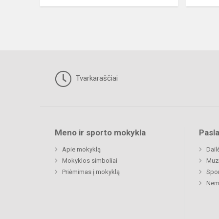
Tvarkaraščiai
Meno ir sporto mokykla
Pasl
Apie mokyklą
Dail
Mokyklos simboliai
Muz
Priėmimas į mokyklą
Spor
Nemu