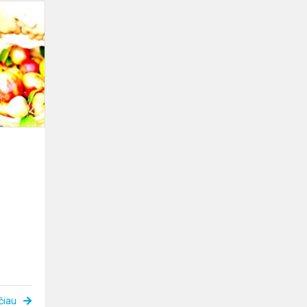
Sveikinimas
čiau