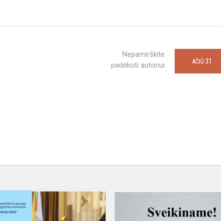
Nepamirškite
31
AČIŪ
padėkoti autoriui
Sveikiname
laureates
Nigritą