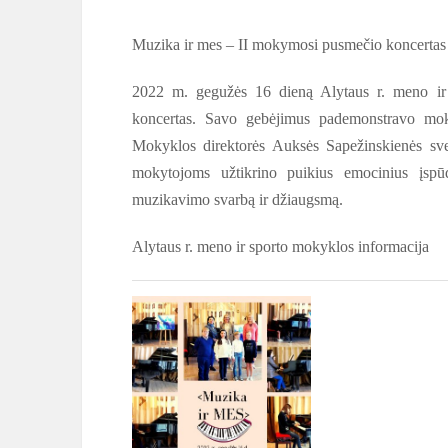
Muzika ir mes – II mokymosi pusmečio koncertas
2022 m. gegužės 16 dieną Alytaus r. meno ir
koncertas. Savo gebėjimus pademonstravo moky
Mokyklos direktorės Auksės Sapežinskienės svei
mokytojoms užtikrino puikius emocinius įspūd
muzikavimo svarbą ir džiaugsmą.
Alytaus r. meno ir sporto mokyklos informacija