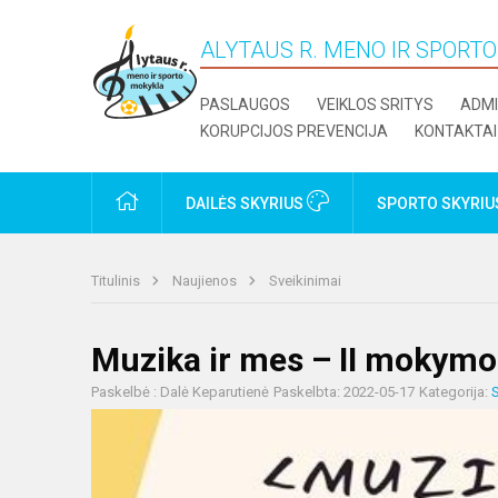
ALYTAUS R. MENO IR SPORT
PASLAUGOS
VEIKLOS SRITYS
ADMI
KORUPCIJOS PREVENCIJA
KONTAKTAI
PRADŽIA
DAILĖS SKYRIUS
SPORTO SKYRI
Titulinis
Naujienos
Sveikinimai
Muzika ir mes – II mokym
Paskelbė : Dalė Keparutienė
Paskelbta: 2022-05-17
Kategorija:
S