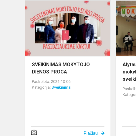
SVEIKINIM
MOKYTOJO
DIENOS
PROGA
SVEIKINIMAS MOKYTOJO
Alyta
DIENOS PROGA
mokyk
sveik
Paskelbta: 2021-10-06
Kategorija:
Sveikinimai
Paskelb
Kategor
Plačiau