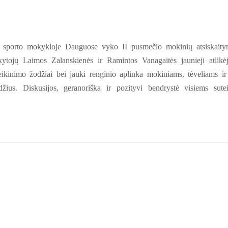
 sporto mokykloje Dauguose vyko II pusmečio mokinių atsiskait
tojų Laimos Zalanskienės ir Ramintos Vanagaitės jaunieji atlikėj
kinimo žodžiai bei jauki renginio aplinka mokiniams, tėveliams ir
žius. Diskusijos, geranoriška ir pozityvi bendrystė visiems sute