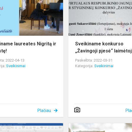
ir
Augustę!
iname laureates Nigritą ir
Sveikiname konkurso
tę!
„Žavingoji pjesė“ laimėto
ta: 2022-04-13
Paskelbta: 2022-03-31
ija:
Sveikinimai
Kategorija:
Sveikinimai
Plačiau
Pla
sveikinimas