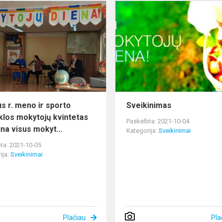
AS
Alytaus
r.
meno
ir
sporto
mokyklos
mokytojų
kvintetas
svei...
us r. meno ir sporto
Sveikinimas
los mokytojų kvintetas
Paskelbta: 2021-10-04
ina visus mokyt...
Kategorija:
Sveikinimai
ta: 2021-10-05
ija:
Sveikinimai
Plačiau
Pla