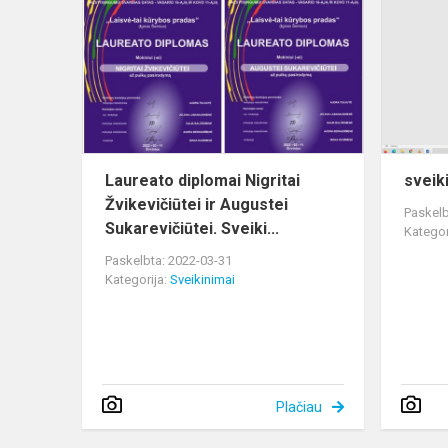
diplomai
Nigritai
Žvikevičiūte
ir
Augustei
Sukare...
Laureato diplomai Nigritai
sveik
Žvikevičiūtei ir Augustei
Paskelb
Sukarevičiūtei. Sveiki...
Kategor
Paskelbta: 2022-03-31
Kategorija:
Sveikinimai
Plačiau