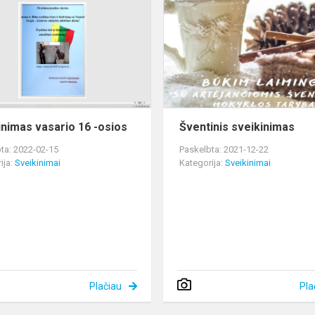
vasario
16
i
-
osios
inimas vasario 16 -osios
Šventinis sveikinimas
ta: 2022-02-15
Paskelbta: 2021-12-22
ija:
Sveikinimai
Kategorija:
Sveikinimai
Plačiau
Pla