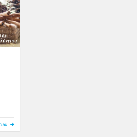
sveikinimas
čiau