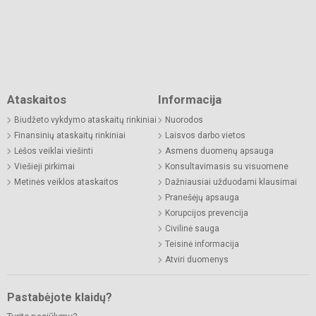
Ataskaitos
Informacija
Biudžeto vykdymo ataskaitų rinkiniai
Nuorodos
Finansinių ataskaitų rinkiniai
Laisvos darbo vietos
Lėšos veiklai viešinti
Asmens duomenų apsauga
Viešieji pirkimai
Konsultavimasis su visuomene
Metinės veiklos ataskaitos
Dažniausiai užduodami klausimai
Pranešėjų apsauga
Korupcijos prevencija
Civilinė sauga
Teisinė informacija
Atviri duomenys
Pastabėjote klaidų?