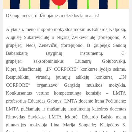
Džiaugiamės ir didžiuojamės mokyklos laureatais!
Alytaus r. meno ir sporto mokyklos mokinius Eduardą Kalpoką,
Augustę Sukarevičiūtę ir Nigritą Žvikevičiūtę (fortepijono, A
grupėje); Nedą Zenevičių (fortepijono, B grupėje); Sandrą
Babarskaitę (styginių instrumentų, C-
grupėje);
saksofonininkus Liutaurą Golubovskij,
Kiprą Miesčionaitį.
,,IN CORPORE“ konkurse lydėjo sėkmė.
Respublikinį virtualų jaunųjų atlikėjų konkursą ,,IN
CORPORE” organizavo Gargždų muzikos mokykla.
Konkursantus vertino kompetentinga komisija – LMTA
profesorius Eduardas Gabnys; LMTA docentė Irena Pečiūrienė;
LMTA pučiamųjų ir mušamųjų instrumentų katedros docentas
Rimvydas Savickas; LMTA lektorė, Eduardo Balsio menų
gimnazijos mokytoja Lina Marija Songailė; Klaipėdos S.