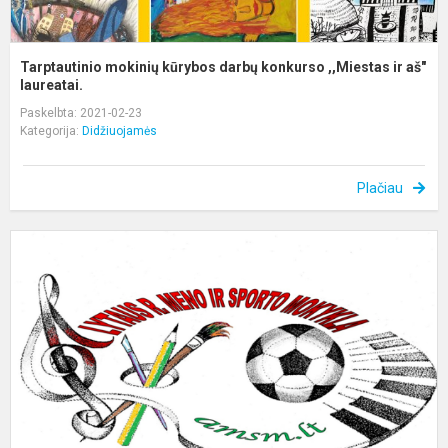
Tarptautinio mokinių kūrybos darbų konkurso ,,Miestas ir aš"
laureatai.
Paskelbta: 2021-02-23
Kategorija:
Didžiuojamės
Plačiau
M
p