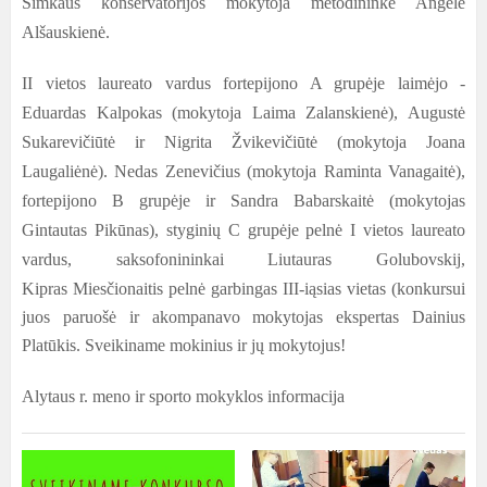
Šimkaus konservatorijos mokytoja metodininkė Angelė
Alšauskienė.
II vietos laureato vardus fortepijono A grupėje laimėjo -
Eduardas Kalpokas (mokytoja Laima Zalanskienė), Augustė
Sukarevičiūtė ir Nigrita Žvikevičiūtė (mokytoja Joana
Laugaliėnė). Nedas Zenevičius (mokytoja Raminta Vanagaitė),
fortepijono B grupėje ir Sandra Babarskaitė (mokytojas
Gintautas Pikūnas), styginių C grupėje pelnė I vietos laureato
vardus,
saksofonininkai Liutauras Golubovskij,
Kipras Miesčionaitis pelnė garbingas III-iąsias vietas (konkursui
juos paruošė ir akompanavo mokytojas ekspertas Dainius
Platūkis.
Sveikiname mokinius ir jų mokytojus!
Alytaus r. meno ir sporto mokyklos informacija