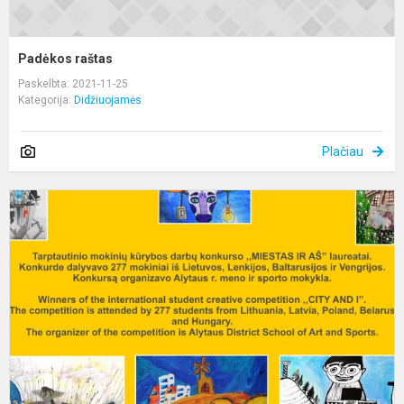
Padėkos raštas
Paskelbta: 2021-11-25
Kategorija:
Didžiuojamės
Plačiau
T
m
k
d
k
,
ir.