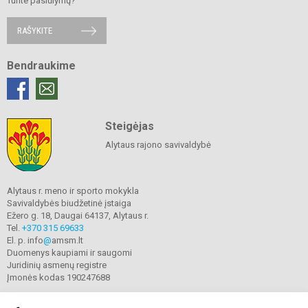
Turite pasiūlymų?
RAŠYKITE
Bendraukime
Steigėjas
Alytaus rajono savivaldybė
Alytaus r. meno ir sporto mokykla
Savivaldybės biudžetinė įstaiga
Ežero g. 18, Daugai 64137, Alytaus r.
Tel.
+370 315 69633
El. p. info
@
amsm.lt
Duomenys kaupiami ir saugomi
Juridinių asmenų registre
Įmonės kodas 190247688