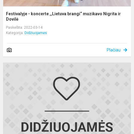
Festivalyje - koncerte ,,Lietuva brangi“ muzikavo Nigrita ir
Dovilė
Paskelbta: 2022-03-14
Kategorija:
Didžiuojamės
Plačiau
P
r