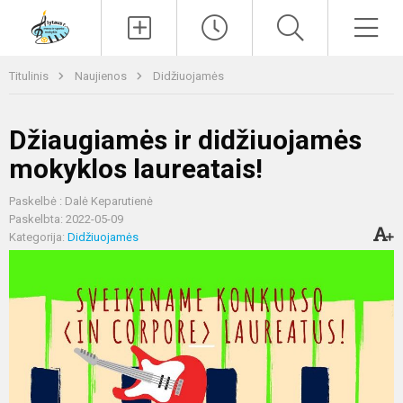
Paieška
Men
Titulinis
Naujienos
Didžiuojamės
Džiaugiamės ir didžiuojamės
mokyklos laureatais!
Paskelbė : Dalė Keparutienė
Paskelbta: 2022-05-09
Kategorija:
Didžiuojamės