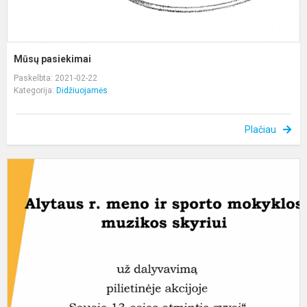
Mūsų pasiekimai
Paskelbta: 2021-02-22
Kategorija:
Didžiuojamės
Plačiau
,
1
o
a
g