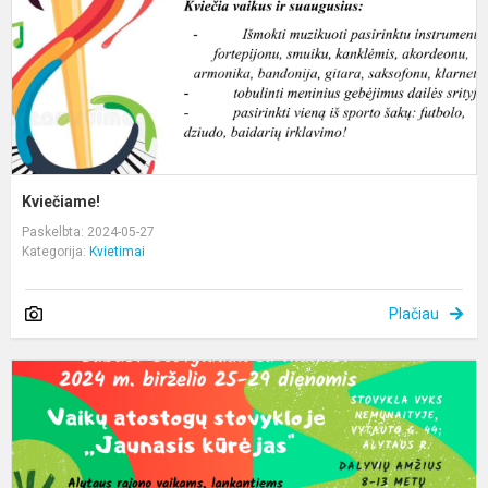
Kviečiame!
Paskelbta: 2024-05-27
Kategorija:
Kvietimai
Plačiau
K
s
2
m
b