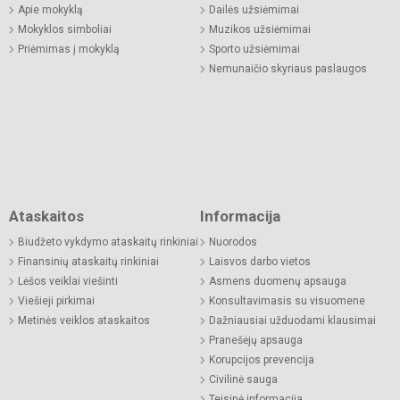
Apie mokyklą
Dailės užsiėmimai
Mokyklos simboliai
Muzikos užsiėmimai
Priėmimas į mokyklą
Sporto užsiėmimai
Nemunaičio skyriaus paslaugos
Ataskaitos
Informacija
Biudžeto vykdymo ataskaitų rinkiniai
Nuorodos
Finansinių ataskaitų rinkiniai
Laisvos darbo vietos
Lėšos veiklai viešinti
Asmens duomenų apsauga
Viešieji pirkimai
Konsultavimasis su visuomene
Metinės veiklos ataskaitos
Dažniausiai užduodami klausimai
Pranešėjų apsauga
Korupcijos prevencija
Civilinė sauga
Teisinė informacija