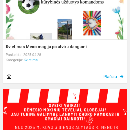
Kvietimas Meno magija po atviru dangumi
Paskelbta: 2025-04-28
Kategorija:
Kvietimai
Plačiau
K
į
v
c