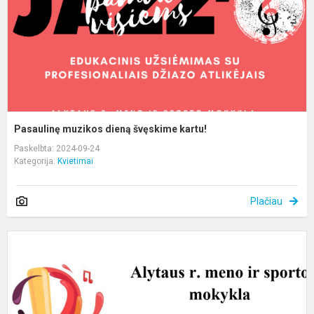
Pasaulinę muzikos dieną švęskime kartu!
Paskelbta: 2024-09-24
Kategorija:
Kvietimai
Plačiau
K