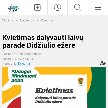
Paieška
Men
Titulinis
Naujienos
Kvietimai
Kvietimas dalyvauti laivų
parade Didžiulio ežere
Paskelbė : Dalė Keparutienė
Paskelbta: 2025-06-11
Kategorija:
Kvietimai