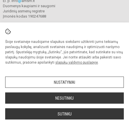
El. p. info
@
amsm.lt
Duomenys kaupiami ir saugomi
Juridinių asmenų registre
Įmonės kodas 190247688
Šioje svetainėje naudojame slapukus siekdami užtikrinti jums teikiamų
© 2020. Alytaus r. meno ir sporto mokykla. Visos teisės saugomos.
Kopijuoti turinį be raštiško mokyklos sutikimo griežtai draudžiama.
paslaugų kokybę, analizuoti svetainės naudojimą ir optimizuoti naršymo
patirtį. Spustelėję mygtuką „Sutinku“, jūs patvirtinate, kad sutinkate su visų
Prieinamumo paraiška
Slapukų valdymas
slapukų naudojimu šioje svetainėje. Jei norite atšaukti arba pakeisti savo
sutikimus, prašome apsilankyti
slapukų valdymo puslapyje
.
Sumanus būdas atnaujinti
mokyklos interneto
svetainę
NUSTATYMAI
NESUTINKU
SUTINKU