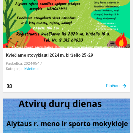
2
2
Kviečiame stovyklauti 2024 m. birželio 25-29
Paskelbta: 2024-05-17
Kategorija:
Kvietimai
Plačiau
K
į
a
d
d