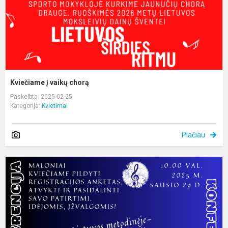
Kviečiame į vaikų chorą
Paskelbta: 2025-02-25
Kategorija:
Kvietimai
Plačiau
K
d
II
L
m
-