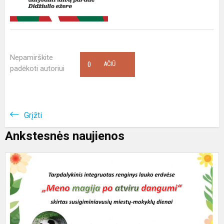
Nepamirškite
0
AČIŪ
padėkoti autoriui
Grįžti
Ankstesnės naujienos
K
M
m
p
a
d