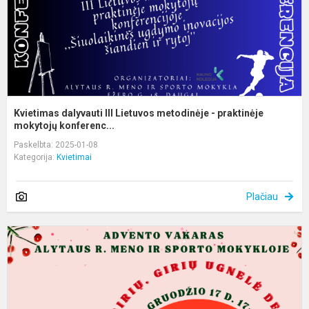
p
m
Kvietimas dalyvauti III Lietuvos metodinėje - praktinėje
mokytojų konferenc...
Paskelbta: 2025-01-08
Kategorija:
Kvietimai
Plačiau
M
k
d