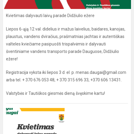
Kvietimas dalyvauti laivų parade Didžiulio ežere
Liepos 6-ąją 12 val. didelius ir mažus laivelius, baidares, kanojas,
plaustus, vandens dviračius, prašmatnias jachtas ir autentiškas
valteles kviečiame pasipuošti trispalvėmis ir dalyvauti
šventiniame vandens transporto parade Dauguose, Didžiulio
ežere!
Registracija vyksta iki liepos 3 d. el. p. menas.daugai@gmail.com
arba tel. + 370 676 053 48, + 370 315 696 33, +370 606 13431.
Valstybės ir Tautiškos giesmės dieną švęskime kartu!