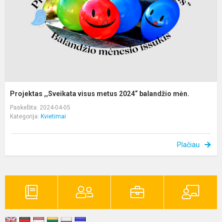
b
m
Projektas ,,Sveikata visus metus 2024“ balandžio mėn.
Paskelbta: 2024-04-05
Kategorija:
Kvietimai
Plačiau