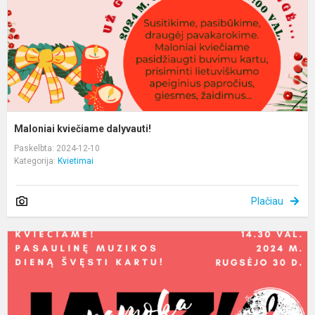
Maloniai kviečiame dalyvauti!
Paskelbta: 2024-12-10
Kategorija:
Kvietimai
Plačiau
P
m
d
š
k