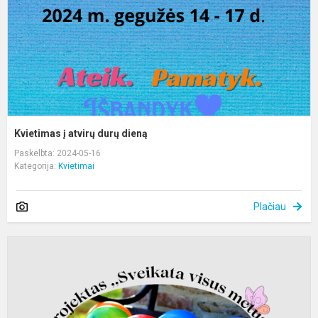
Kvietimas į atvirų durų dieną
Paskelbta: 2024-05-16
Kategorija:
Kvietimai
Plačiau
P
,
v
m
2