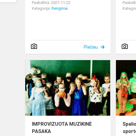
Paskelbta: 2021-11-22
Paskelb
Kategorija:
Renginiai
Kategor
Plačiau
IMPROVIZ
MUZIKINĖ
PASAKA
IMPROVIZUOTA MUZIKINĖ
Spalio
PASAKA
sport