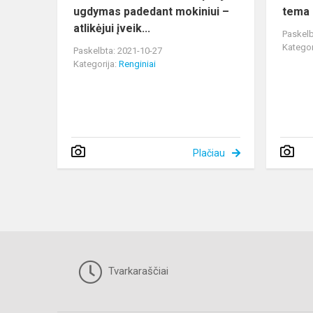
ugdymas padedant mokiniui –
tema
atlikėjui įveik...
Paskelb
Kategor
Paskelbta: 2021-10-27
Kategorija:
Renginiai
Plačiau
Tvarkaraščiai