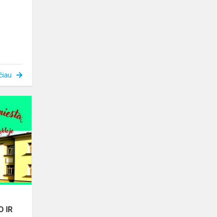
čiau
KURKIME
TOLERANCIJOS
MIESTĄ
ALYTAUS
R.
MENO
IR
SPORTO
MOKYK...
O IR