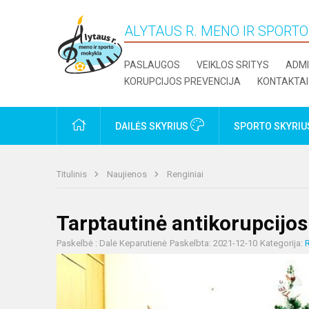
ALYTAUS R. MENO IR SPORT
PASLAUGOS
VEIKLOS SRITYS
ADMI
KORUPCIJOS PREVENCIJA
KONTAKTAI
PRADŽIA
DAILĖS SKYRIUS
SPORTO SKYRI
Titulinis
Naujienos
Renginiai
Tarptautinė antikorupcijos
Paskelbė : Dalė Keparutienė
Paskelbta: 2021-12-10
Kategorija:
R