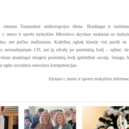
minima Tarptautinė antikorupcijos diena. Išradingai ir mokini
s r. meno ir sporto mokyklos Miroslavo skyriaus mokiniai su mokyt
no, net pačius mažiausius. Kalėdinę eglutę klasėje visi puošė ne 
jau nenaudojamais CD, ant jų užrašę po pasirinktą žodį – sąžinė, tie
ienas atsakingai stengėsi pasirinktą žodį apibūdinti savaip. Smagu, 
ai ugdo socialines emocines kompetencijas.
Alytaus r. meno ir sporto mokyklos informac