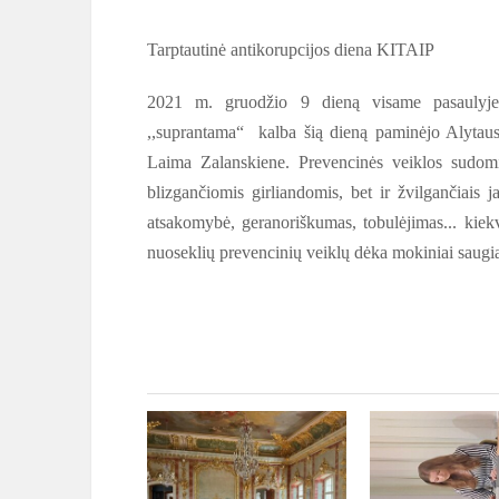
Tarptautinė antikorupcijos diena KITAIP
2021 m. gruodžio 9 dieną visame pasaulyje 
,,suprantama“ kalba šią dieną paminėjo Alytau
Laima Zalanskiene. Prevencinės veiklos sudomi
blizgančiomis girliandomis, bet ir žvilgančiais 
atsakomybė, geranoriškumas, tobulėjimas... kiekv
nuoseklių prevencinių veiklų dėka mokiniai saugi