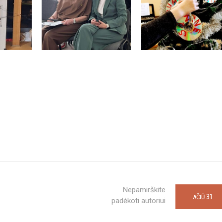
Nepamirškite
31
AČIŪ
padėkoti autoriui