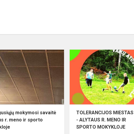
Suaugusiųjų
mokymosi
savaitė
Alytaus
r.
meno
ir
sporto
moky...
usiųjų mokymosi savaitė
TOLERANCIJOS MIESTAS
us r. meno ir sporto
- ALYTAUS R. MENO IR
loje
SPORTO MOKYKLOJE