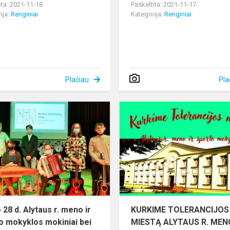
ta: 2021-11-18
Paskelbta: 2021-11-17
ija:
Renginiai
Kategorija:
Renginiai
Plačiau
Pla
UOTA
Spalio
28
d.
Alytaus
r.
meno
ir
sporto
mokyklos
 28 d. Alytaus r. meno ir
KURKIME TOLERANCIJOS
mokiniai
o mokyklos mokiniai bei
MIESTĄ ALYTAUS R. MEN
b...