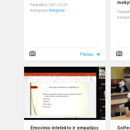
mokyt
Paskelbta: 2021-10-29
Kategorija:
Renginiai
Paskelb
Kategor
Plačiau
Emocinio
intelekto
ir
empatijos
ugdymas
padedant
mokiniui
–...
Emocinio intelekto ir empatijos
Solfe