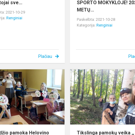
ojai sve...
SPORTO MOKYKLOJE! 20
METŲ...
ta: 2021-10-29
ija:
Renginiai
Paskelbta: 2021-10-28
Kategorija:
Renginiai
Plačiau
Pla
Solfedžio
pamoka
Helovino
tema
džio pamoka Helovino
Tikslinga pamokų veika ,,