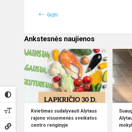
Grįžti
Ankstesnės naujienos
Kvietimas
sudalyvauti
Alytaus
rajono
visuomenės
sveikatos
c...
Kvietimas sudalyvauti Alytaus
Suaug
rajono visuomenės sveikatos
Alyta
centro renginyje
mokyk