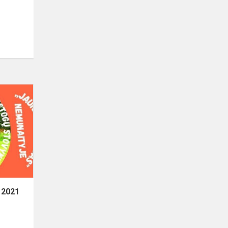
TOLERANCIJOS
MIESTAS
2021
-
ALYTAUS
R.
MENO
IR
SPORTO
 2021
MOKYK...