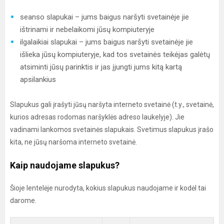
seanso slapukai – jums baigus naršyti svetainėje jie
ištrinami ir nebelaikomi jūsų kompiuteryje
ilgalaikiai slapukai – jums baigus naršyti svetainėje jie
išlieka jūsų kompiuteryje, kad tos svetainės teikėjas galėtų
atsiminti jūsų parinktis ir jas įjungti jums kitą kartą
apsilankius
Slapukus gali įrašyti jūsų naršyta interneto svetainė (t.y., svetainė,
kurios adresas rodomas naršyklės adreso laukelyje). Jie
vadinami lankomos svetainės slapukais. Svetimus slapukus įrašo
kita, ne jūsų naršoma interneto svetainė.
Kaip naudojame slapukus?
Šioje lentelėje nurodyta, kokius slapukus naudojame ir kodėl tai
darome.