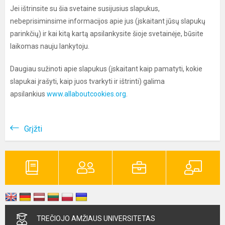
Jei ištrinsite su šia svetaine susijusius slapukus,
nebeprisiminsime informacijos apie jus (įskaitant jūsų slapukų
parinkčių) ir kai kitą kartą apsilankysite šioje svetainėje, būsite
laikomas nauju lankytoju.
Daugiau sužinoti apie slapukus (įskaitant kaip pamatyti, kokie
slapukai įrašyti, kaip juos tvarkyti ir ištrinti) galima
apsilankius
www.allaboutcookies.org
.
Grįžti
TREČIOJO AMŽIAUS UNIVERSITETAS