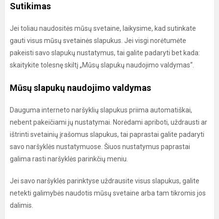
Sutikimas
Jei toliau naudositės mūsų svetaine, laikysime, kad sutinkate
gauti visus mūsų svetainės slapukus. Jei visgi norėtumėte
pakeisti savo slapukų nustatymus, tai galite padaryti bet kada:
skaitykite tolesnę skiltį „Mūsų slapukų naudojimo valdymas“.
Mūsų slapukų naudojimo valdymas
Dauguma interneto naršyklių slapukus priima automatiškai,
nebent pakeičiami jų nustatymai. Norėdami apriboti, uždrausti ar
ištrinti svetainių įrašomus slapukus, tai paprastai galite padaryti
savo naršyklės nustatymuose. Šiuos nustatymus paprastai
galima rasti naršyklės parinkčių meniu.
Jei savo naršyklės parinktyse uždrausite visus slapukus, galite
netekti galimybės naudotis mūsų svetaine arba tam tikromis jos
dalimis.