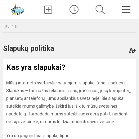
Paieška
Men
Titulinis
Slapukų politika
Kas yra slapukai?
Mūsų interneto svetainėje naudojami slapukai (angl. cookies).
Slapukas – tai mažas tekstinis failas, įrašomas į jūsų kompiuterį,
planšetę ar telefoną jums apsilankius svetainėje. Šie slapukai
suteikia mums galimybę išskirti jus iš kitų mūsų svetainės
naudotojų. Tai padeda mums suteikti jums gerą patirtį naršant
mūsų svetainėje, o mums leidžia tobulinti savo svetainę.
Yra du pagrindiniai slapukų tipai: