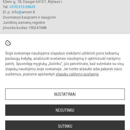
Ežero g. 18, Daugai 64137, Alytaus r.
Tel.
+370 315 69633
El. p. info
@
amsm.lt
Duomenys kaupiami ir saugomi
Juridinių asmenų registre
Įmonės kodas 190247688
Šioje svetainėje naudojame slapukus siekdami užtikrinti jums teikiamų
© 2020. Alytaus r. meno ir sporto mokykla. Visos teisės saugomos.
Kopijuoti turinį be raštiško mokyklos sutikimo griežtai draudžiama.
paslaugų kokybę, analizuoti svetainės naudojimą ir optimizuoti naršymo
patirtį. Spustelėję mygtuką „Sutinku“, jūs patvirtinate, kad sutinkate su visų
Prieinamumo paraiška
Slapukų valdymas
slapukų naudojimu šioje svetainėje. Jei norite atšaukti arba pakeisti savo
sutikimus, prašome apsilankyti
slapukų valdymo puslapyje
.
Sumanus būdas atnaujinti
mokyklos interneto
svetainę
NUSTATYMAI
NESUTINKU
SUTINKU