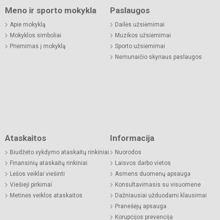
Meno ir sporto mokykla
Paslaugos
Apie mokyklą
Dailės užsiėmimai
Mokyklos simboliai
Muzikos užsiėmimai
Priėmimas į mokyklą
Sporto užsiėmimai
Nemunaičio skyriaus paslaugos
Ataskaitos
Informacija
Biudžeto vykdymo ataskaitų rinkiniai
Nuorodos
Finansinių ataskaitų rinkiniai
Laisvos darbo vietos
Lėšos veiklai viešinti
Asmens duomenų apsauga
Viešieji pirkimai
Konsultavimasis su visuomene
Metinės veiklos ataskaitos
Dažniausiai užduodami klausimai
Pranešėjų apsauga
Korupcijos prevencija