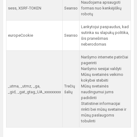
Naudojama apsaugoti
sess, XSRF-TOKEN
Seanso
formas nuo kenkėjiškų
robotų
Lankytojui paspaudus, kad
sutinka su slapukų politika,
europeCookie
Seanso
šis pranešimas
neberodomas
Naršymo internete patirčiai
pagerinti
Naršymo sesijai valdyti
Mūsų svetainės veikimo
kokybei stebėti
_utma, _utmz, _ga,
Trečių
Mūsų svetainės
_gid, _gat_gtag_UA_xxxxxxxxx
šalių
naudingumui jums
padidinti
Statistinei informacijai
rinkti bei mūsų svetainei ir
mūsų paslaugoms
tobulinti