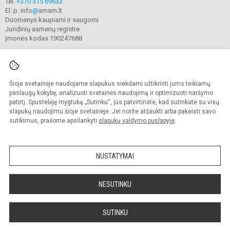
Tel.
+370 315 69633
El. p. info
@
amsm.lt
Duomenys kaupiami ir saugomi
Juridinių asmenų registre
Įmonės kodas 190247688
Šioje svetainėje naudojame slapukus siekdami užtikrinti jums teikiamų
© 2020. Alytaus r. meno ir sporto mokykla. Visos teisės saugomos.
Kopijuoti turinį be raštiško mokyklos sutikimo griežtai draudžiama.
paslaugų kokybę, analizuoti svetainės naudojimą ir optimizuoti naršymo
patirtį. Spustelėję mygtuką „Sutinku“, jūs patvirtinate, kad sutinkate su visų
Prieinamumo paraiška
Slapukų valdymas
slapukų naudojimu šioje svetainėje. Jei norite atšaukti arba pakeisti savo
sutikimus, prašome apsilankyti
slapukų valdymo puslapyje
.
Sumanus būdas atnaujinti
mokyklos interneto
svetainę
NUSTATYMAI
NESUTINKU
SUTINKU