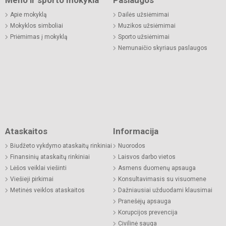
Meno ir sporto mokykla
Paslaugos
Apie mokyklą
Dailės užsiėmimai
Mokyklos simboliai
Muzikos užsiėmimai
Priėmimas į mokyklą
Sporto užsiėmimai
Nemunaičio skyriaus paslaugos
Ataskaitos
Informacija
Biudžeto vykdymo ataskaitų rinkiniai
Nuorodos
Finansinių ataskaitų rinkiniai
Laisvos darbo vietos
Lėšos veiklai viešinti
Asmens duomenų apsauga
Viešieji pirkimai
Konsultavimasis su visuomene
Metinės veiklos ataskaitos
Dažniausiai užduodami klausimai
Pranešėjų apsauga
Korupcijos prevencija
Civilinė sauga