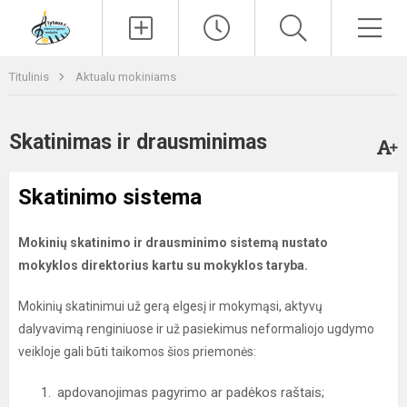
Paieška
Men
Titulinis
Aktualu mokiniams
Skatinimas ir drausminimas
Skatinimo sistema
Mokinių skatinimo ir drausminimo sistemą nustato
mokyklos direktorius kartu su
mokyklos taryba.
Mokinių skatinimui už gerą elgesį ir mokymąsi, aktyvų
dalyvavimą renginiuose ir už pasiekimus neformaliojo ugdymo
veikloje gali būti taikomos šios priemonės:
apdovanojimas pagyrimo ar padėkos raštais;