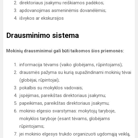
direktoriaus įsakymu reiškiamos padėkos;
apdovanojimas asmeninėmis dovanėlėmis;
išvykos ar ekskursijos
Drausminimo sistema
Mokinių drausminimui gali būti taikomos šios priemonės:
informacija tėvams (vaiko globėjams, rūpintojams);
drausmės pažyma su kurią supažindinami mokinių tėvai
(globėjai, rūpintojai);
pokalbis su mokyklos vadovais;
įspėjimas, pareikštas direktoriaus įsakymu;
papeikimas, pareikštas direktoriaus įsakymu;
mokinio elgesio svarstymas: mokytojų taryboje,
mokyklos taryboje (esant tėvams, globėjams
rūpintojams;
jei mokinio elgesys trukdo organizuoti ugdomąją veiklą,