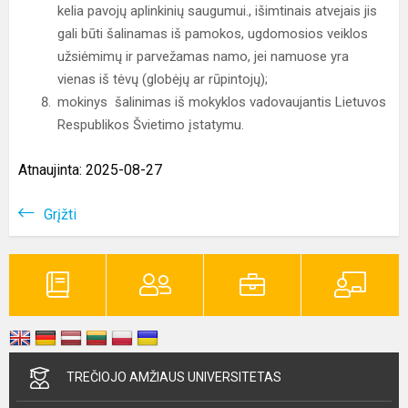
kelia pavojų aplinkinių saugumui., išimtinais atvejais jis
gali būti šalinamas iš pamokos, ugdomosios veiklos
užsiėmimų ir parvežamas namo, jei namuose yra
vienas iš tėvų (globėjų ar rūpintojų);
mokinys šalinimas iš mokyklos vadovaujantis Lietuvos
Respublikos Švietimo įstatymu.
Atnaujinta: 2025-08-27
Grįžti
TREČIOJO AMŽIAUS UNIVERSITETAS