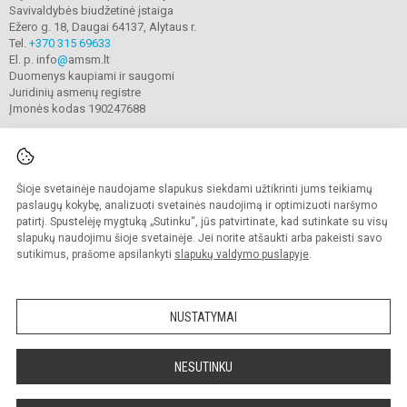
Savivaldybės biudžetinė įstaiga
Ežero g. 18, Daugai 64137, Alytaus r.
Tel.
+370 315 69633
El. p. info
@
amsm.lt
Duomenys kaupiami ir saugomi
Juridinių asmenų registre
Įmonės kodas 190247688
Šioje svetainėje naudojame slapukus siekdami užtikrinti jums teikiamų
© 2020. Alytaus r. meno ir sporto mokykla. Visos teisės saugomos.
Kopijuoti turinį be raštiško mokyklos sutikimo griežtai draudžiama.
paslaugų kokybę, analizuoti svetainės naudojimą ir optimizuoti naršymo
patirtį. Spustelėję mygtuką „Sutinku“, jūs patvirtinate, kad sutinkate su visų
Prieinamumo paraiška
Slapukų valdymas
slapukų naudojimu šioje svetainėje. Jei norite atšaukti arba pakeisti savo
sutikimus, prašome apsilankyti
slapukų valdymo puslapyje
.
Sumanus būdas atnaujinti
mokyklos interneto
svetainę
NUSTATYMAI
NESUTINKU