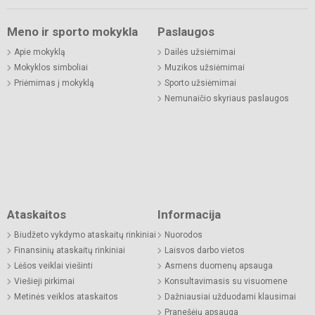
Meno ir sporto mokykla
Paslaugos
Apie mokyklą
Dailės užsiėmimai
Mokyklos simboliai
Muzikos užsiėmimai
Priėmimas į mokyklą
Sporto užsiėmimai
Nemunaičio skyriaus paslaugos
Ataskaitos
Informacija
Biudžeto vykdymo ataskaitų rinkiniai
Nuorodos
Finansinių ataskaitų rinkiniai
Laisvos darbo vietos
Lėšos veiklai viešinti
Asmens duomenų apsauga
Viešieji pirkimai
Konsultavimasis su visuomene
Metinės veiklos ataskaitos
Dažniausiai užduodami klausimai
Pranešėjų apsauga