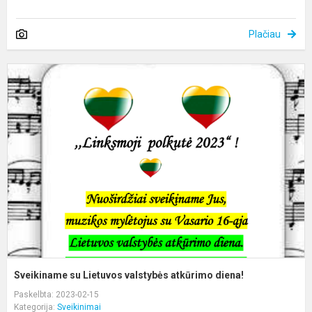
Plačiau
S
s
L
v
a
d
Sveikiname su Lietuvos valstybės atkūrimo diena!
Paskelbta: 2023-02-15
Kategorija:
Sveikinimai