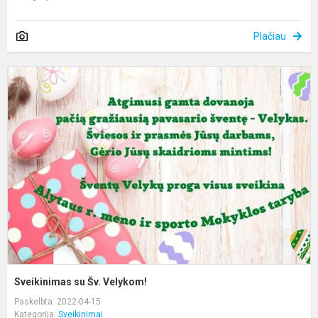
Plačiau
S
s
Š
V
Sveikinimas su Šv. Velykom!
Paskelbta: 2022-04-15
Kategorija:
Sveikinimai