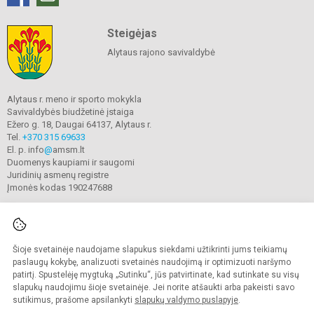
Steigėjas
Alytaus rajono savivaldybė
Alytaus r. meno ir sporto mokykla
Savivaldybės biudžetinė įstaiga
Ežero g. 18, Daugai 64137, Alytaus r.
Tel.
+370 315 69633
El. p. info
@
amsm.lt
Duomenys kaupiami ir saugomi
Juridinių asmenų registre
Įmonės kodas 190247688
Šioje svetainėje naudojame slapukus siekdami užtikrinti jums teikiamų
© 2020. Alytaus r. meno ir sporto mokykla. Visos teisės saugomos.
Kopijuoti turinį be raštiško mokyklos sutikimo griežtai draudžiama.
paslaugų kokybę, analizuoti svetainės naudojimą ir optimizuoti naršymo
patirtį. Spustelėję mygtuką „Sutinku“, jūs patvirtinate, kad sutinkate su visų
Prieinamumo paraiška
Slapukų valdymas
slapukų naudojimu šioje svetainėje. Jei norite atšaukti arba pakeisti savo
sutikimus, prašome apsilankyti
slapukų valdymo puslapyje
.
Sumanus būdas atnaujinti