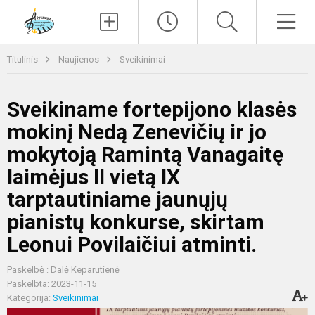
Paieška
Men
Titulinis
Naujienos
Sveikinimai
Sveikiname fortepijono klasės
mokinį Nedą Zenevičių ir jo
mokytoją Ramintą Vanagaitę
laimėjus II vietą IX
tarptautiniame jaunųjų
pianistų konkurse, skirtam
Leonui Povilaičiui atminti.
Paskelbė : Dalė Keparutienė
Paskelbta: 2023-11-15
Kategorija:
Sveikinimai