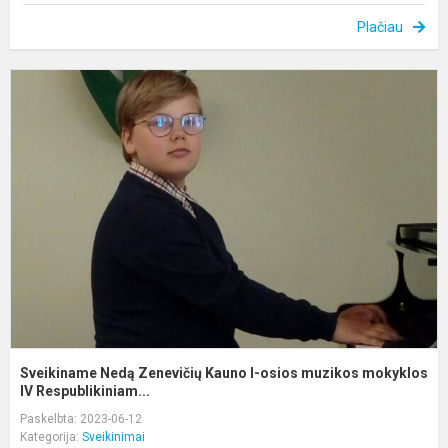
Plačiau
S
N
Z
K
I-
o
m
m
I..
Sveikiname Nedą Zenevičių Kauno I-osios muzikos mokyklos
IV Respublikiniam...
Paskelbta: 2023-06-12
Kategorija:
Sveikinimai