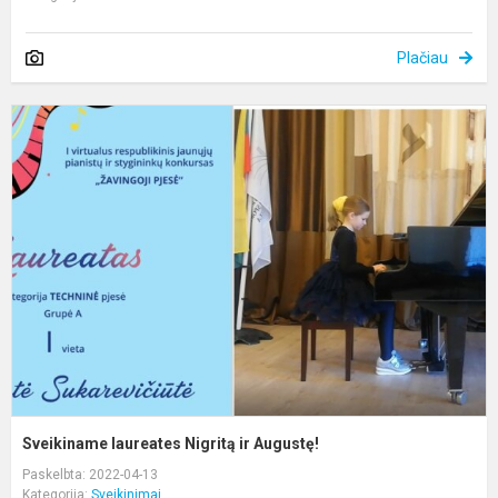
Plačiau
S
l
N
ir
A
Sveikiname laureates Nigritą ir Augustę!
Paskelbta: 2022-04-13
Kategorija:
Sveikinimai