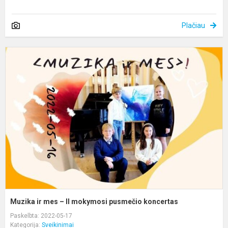
Plačiau
M
ir
m
–
II
m
p
k
Muzika ir mes – II mokymosi pusmečio koncertas
Paskelbta: 2022-05-17
Kategorija:
Sveikinimai