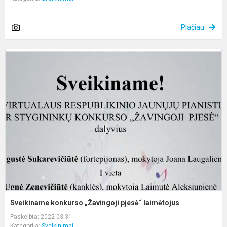
Plačiau
S
k
„
p
l
Sveikiname konkurso „Žavingoji pjesė“ laimėtojus
Paskelbta: 2022-03-31
Kategorija:
Sveikinimai