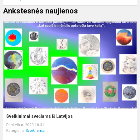
Ankstesnės naujienos
S
s
i
L
Sveikinimai svečiams iš Latvijos
Paskelbta: 2023-10-31
Kategorija:
Sveikinimai