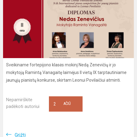
Sveikiname fortepijono klasės mokinį Nedą Zenevičių ir jo
mokytoją Ramintą Vanagaitę laimėjus II vietą IX tarptautiniame
jaunųjų pianistų konkurse, skirtam Leonui Povilaičiui atminti.
Nepamirškite
2
AČIŪ
padėkoti autoriui
Grįžti