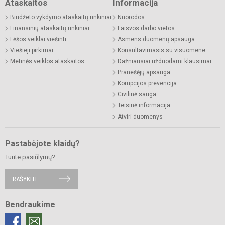
Ataskaitos
Informacija
Biudžeto vykdymo ataskaitų rinkiniai
Nuorodos
Finansinių ataskaitų rinkiniai
Laisvos darbo vietos
Lėšos veiklai viešinti
Asmens duomenų apsauga
Viešieji pirkimai
Konsultavimasis su visuomene
Metinės veiklos ataskaitos
Dažniausiai užduodami klausimai
Pranešėjų apsauga
Korupcijos prevencija
Civilinė sauga
Teisinė informacija
Atviri duomenys
Pastabėjote klaidų?
Turite pasiūlymų?
RAŠYKITE
Bendraukime