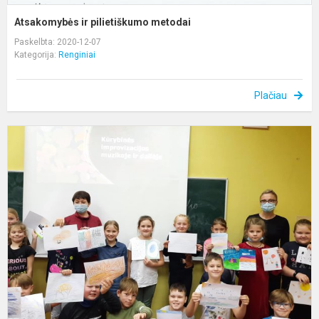
Atsakomybės ir pilietiškumo metodai
Paskelbta: 2020-12-07
Kategorija:
Renginiai
Plačiau
K
i
m
ir
d