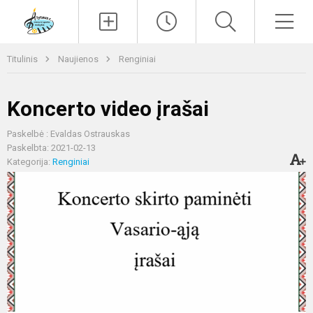
Paieška
Men
Titulinis
Naujienos
Renginiai
Koncerto video įrašai
Paskelbė : Evaldas Ostrauskas
Paskelbta: 2021-02-13
Kategorija:
Renginiai