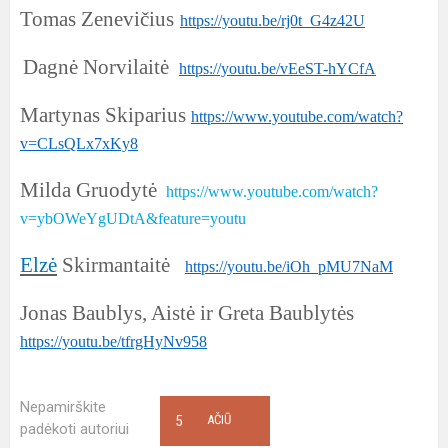
Tomas Zenevičius
https://youtu.be/rj0t_G4z42U
Dagnė Norvilaitė
https://youtu.be/vEeST-hYCfA
Martynas Skiparius
https://www.youtube.com/watch?
v=CLsQLx7xKy8
Milda Gruodytė
https://www.youtube.com/watch?
v=ybOWeYgUDtA&feature=youtu
Elzė
Skirmantaitė
https://youtu.be/iOh_pMU7NaM
Jonas Baublys, Aistė ir Greta Baublytės
https://youtu.be/tfrgHyNv958
Nepamirškite
5
AČIŪ
padėkoti autoriui