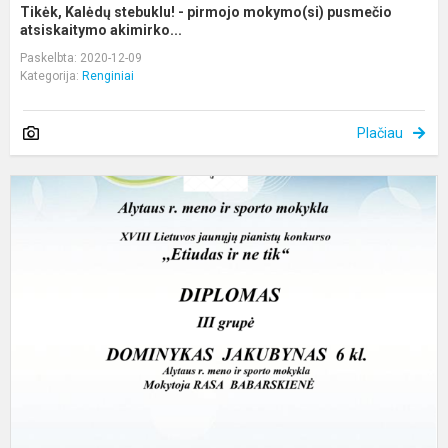
Tikėk, Kalėdų stebuklu! - pirmojo mokymo(si) pusmečio
atsiskaitymo akimirko...
Paskelbta: 2020-12-09
Kategorija:
Renginiai
Plačiau
A
ir
p
m