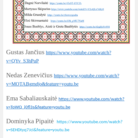
Gustas Jančius
https://www.youtube.com/watch?
v=QYv_S3hPuP
Nedas Zenevičius
https://www.youtube.com/watch?
v=MOTABgrndjo&feature=youtu.be
Ema Sabaliauskaitė
https://www.youtube.com/watch?
v=ToWQ_j0fl3s&feature=youtu.be
Dominyka Pipaitė
https://www.youtube.com/watch?
v=SEHDtyq7JcI&feature=youtu.be