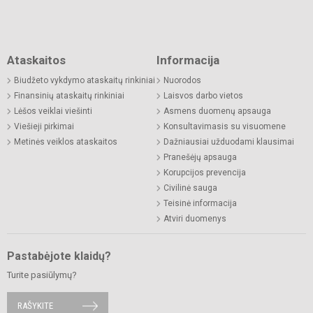
Ataskaitos
Informacija
Biudžeto vykdymo ataskaitų rinkiniai
Nuorodos
Finansinių ataskaitų rinkiniai
Laisvos darbo vietos
Lėšos veiklai viešinti
Asmens duomenų apsauga
Viešieji pirkimai
Konsultavimasis su visuomene
Metinės veiklos ataskaitos
Dažniausiai užduodami klausimai
Pranešėjų apsauga
Korupcijos prevencija
Civilinė sauga
Teisinė informacija
Atviri duomenys
Pastabėjote klaidų?
Turite pasiūlymų?
RAŠYKITE