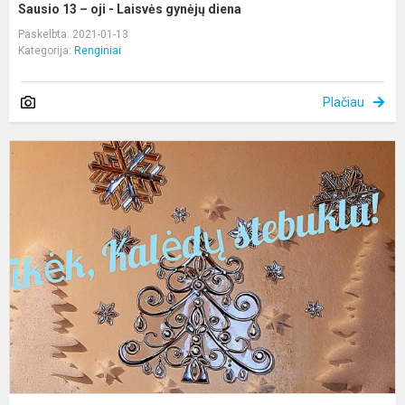
Sausio 13 – oji - Laisvės gynėjų diena
Paskelbta: 2021-01-13
Kategorija:
Renginiai
Plačiau
T
K
s
-
p
m
p
at