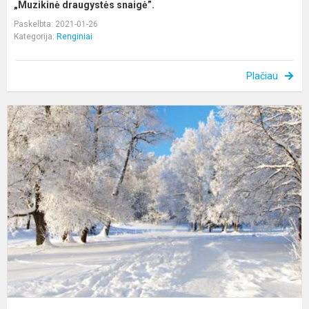
„Muzikinė draugystės snaigė”.
Paskelbta: 2021-01-26
Kategorija:
Renginiai
Plačiau
L
ž