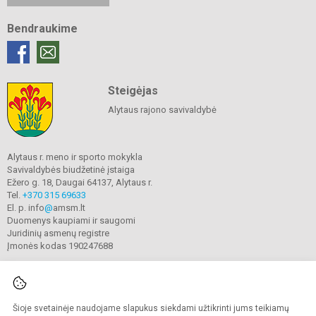
Bendraukime
Steigėjas
Alytaus rajono savivaldybė
Alytaus r. meno ir sporto mokykla
Savivaldybės biudžetinė įstaiga
Ežero g. 18, Daugai 64137, Alytaus r.
Tel.
+370 315 69633
El. p. info
@
amsm.lt
Duomenys kaupiami ir saugomi
Juridinių asmenų registre
Įmonės kodas 190247688
Šioje svetainėje naudojame slapukus siekdami užtikrinti jums teikiamų
© 2020. Alytaus r. meno ir sporto mokykla. Visos teisės saugomos.