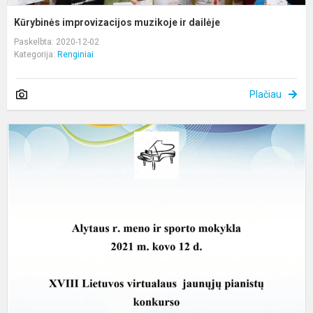
Kūrybinės improvizacijos muzikoje ir dailėje
Paskelbta: 2020-12-02
Kategorija:
Renginiai
Plačiau
N
m