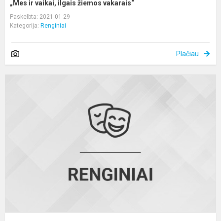
„Mes ir vaikai, ilgais žiemos vakarais“
Paskelbta: 2021-01-29
Kategorija:
Renginiai
Plačiau
„
d
s