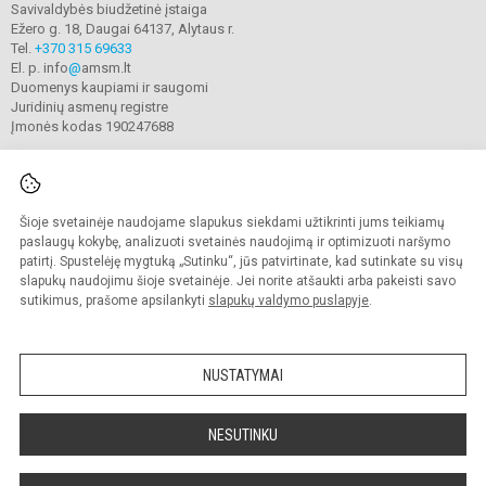
Savivaldybės biudžetinė įstaiga
Ežero g. 18, Daugai 64137, Alytaus r.
Tel.
+370 315 69633
El. p. info
@
amsm.lt
Duomenys kaupiami ir saugomi
Juridinių asmenų registre
Įmonės kodas 190247688
Šioje svetainėje naudojame slapukus siekdami užtikrinti jums teikiamų
© 2020. Alytaus r. meno ir sporto mokykla. Visos teisės saugomos.
Kopijuoti turinį be raštiško mokyklos sutikimo griežtai draudžiama.
paslaugų kokybę, analizuoti svetainės naudojimą ir optimizuoti naršymo
patirtį. Spustelėję mygtuką „Sutinku“, jūs patvirtinate, kad sutinkate su visų
Prieinamumo paraiška
Slapukų valdymas
slapukų naudojimu šioje svetainėje. Jei norite atšaukti arba pakeisti savo
sutikimus, prašome apsilankyti
slapukų valdymo puslapyje
.
Sumanus būdas atnaujinti
mokyklos interneto
svetainę
NUSTATYMAI
NESUTINKU