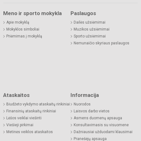
Meno ir sporto mokykla
Paslaugos
Apie mokyklą
Dailės užsiėmimai
Mokyklos simboliai
Muzikos užsiėmimai
Priėmimas į mokyklą
Sporto užsiėmimai
Nemunaičio skyriaus paslaugos
Ataskaitos
Informacija
Biudžeto vykdymo ataskaitų rinkiniai
Nuorodos
Finansinių ataskaitų rinkiniai
Laisvos darbo vietos
Lėšos veiklai viešinti
Asmens duomenų apsauga
Viešieji pirkimai
Konsultavimasis su visuomene
Metinės veiklos ataskaitos
Dažniausiai užduodami klausimai
Pranešėjų apsauga