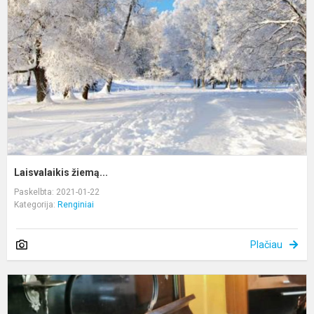
Laisvalaikis žiemą...
Paskelbta: 2021-01-22
Kategorija:
Renginiai
Plačiau
M
L