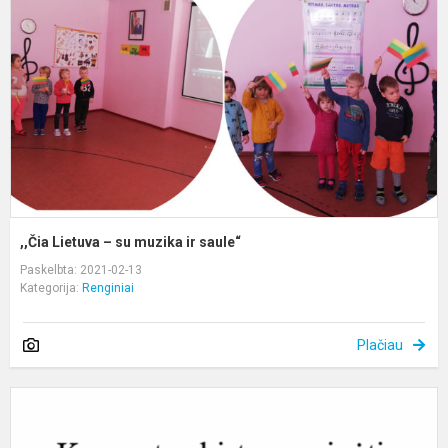
s
m
ir
s
,,Čia Lietuva – su muzika ir saule“
Paskelbta: 2021-02-13
Kategorija:
Renginiai
Plačiau
K
v
į