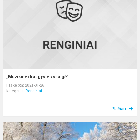
„Muzikinė draugystės snaigė”.
Paskelbta: 2021-01-26
Kategorija:
Renginiai
Plačiau
L
ž