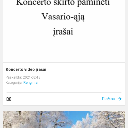
Koncerto video įrašai
Paskelbta: 2021-02-13
Kategorija:
Renginiai
Plačiau
„
ir
v