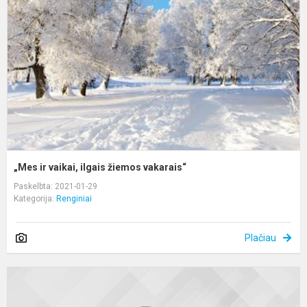
i
ž
v
„Mes ir vaikai, ilgais žiemos vakarais“
Paskelbta: 2021-01-29
Kategorija:
Renginiai
Plačiau
„
d
s