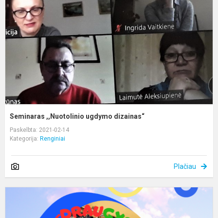
d
Seminaras ,,Nuotolinio ugdymo dizainas“
Paskelbta: 2021-02-14
Kategorija:
Renginiai
Plačiau
V
1
o