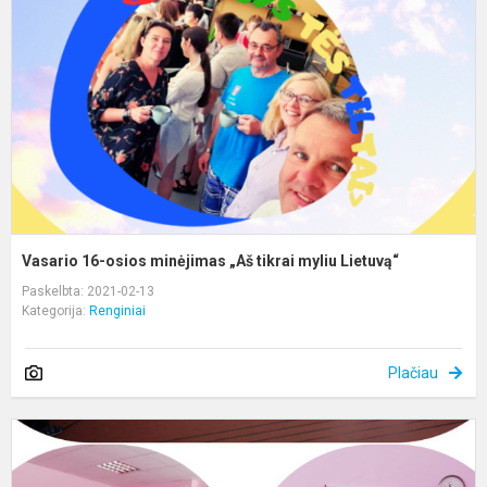
m
„
t
m
L
Vasario 16-osios minėjimas „Aš tikrai myliu Lietuvą“
Paskelbta: 2021-02-13
Kategorija:
Renginiai
Plačiau
,
L
–