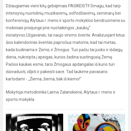
Džiaugiamės vieni kitų gebėjimais PASIKEISTI! Smagu, kad tarp
intensyvių nuotolinių muzikavimų, solfedžiavimų, seminarų bei
konferencijų Alytaus r. meno ir sporto mokyklos bendruomenė su
mokiniais prisijungė prie nuotaikingos ,,kaukių“
iniciatyvos.Užgavėnės, tai naujo virsmo šventė. Analizuojant kitus
šios kalendorinės šventės papročius matome, kad tai metas,
kada budinama ir Žemė, ir Žmogus. Tuo pačiu tai juoko ir išdaigų
diena, nukreipta į apeigas, kurios žadina sustingusią Žemę.
Pačios kaukės esmė, tarsi Žmogaus apdangalas iš kurio turi
išsivaduoti, išlįsti ir pakeisti save. Tad laukime pavasario
kartodami - ,,Žiema, žiema, bėk iš kiemo!“
Mokytoja metodininkė Laima Zalanskienė, Alytaus r. meno ir
sporto mokykla