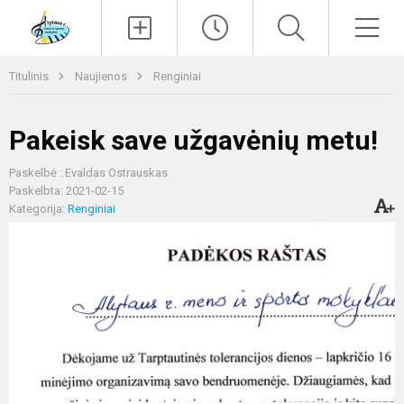
Paieška
Men
Titulinis
Naujienos
Renginiai
Pakeisk save užgavėnių metu!
Paskelbė : Evaldas Ostrauskas
Paskelbta: 2021-02-15
Kategorija:
Renginiai