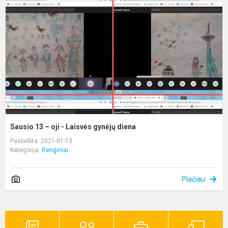
–
oj
-
L
g
d
Sausio 13 – oji - Laisvės gynėjų diena
Paskelbta: 2021-01-13
Kategorija:
Renginiai
Plačiau