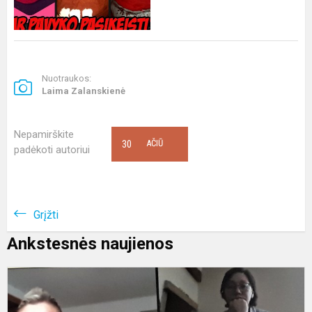
Nuotraukos:
Laima Zalanskienė
Nepamirškite
30
AČIŪ
padėkoti autoriui
Grįžti
Ankstesnės naujienos
S
,
u