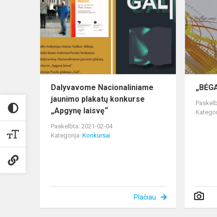
Nacionalini
jaunimo
plakatų
konkurse
„Apgynę...
Dalyvavome Nacionaliniame
„BĖG
jaunimo plakatų konkurse
Paskelb
„Apgynę laisvę“
Kategor
Paskelbta: 2021-02-04
Kategorija:
Konkursai
Plačiau