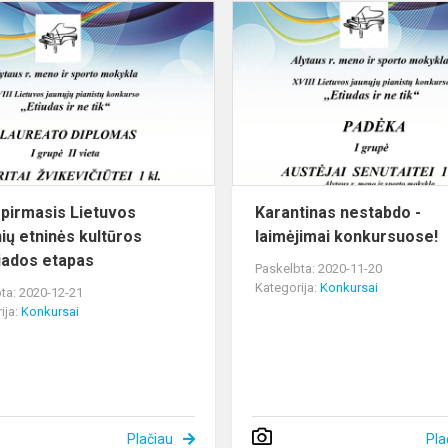
Įvyko
pirmasis
Lietuvos
mokinių
etninės
kultūros
olimpiados...
 pirmasis Lietuvos
Karantinas nestabdo -
ių etninės kultūros
laimėjimai konkursuose!
iados etapas
Paskelbta: 2020-11-20
Kategorija:
Konkursai
ta: 2020-12-21
ija:
Konkursai
Plačiau
Pla