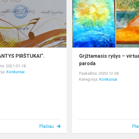
ame
PIRŠTUKAI“.
ANTYS PIRŠTUKAI“.
Grįžtamasis ryšys – virtua
paroda
ta: 2021-01-18
ija:
Konkursai
Paskelbta: 2020-12-28
Kategorija:
Konkursai
Plačiau
Pla