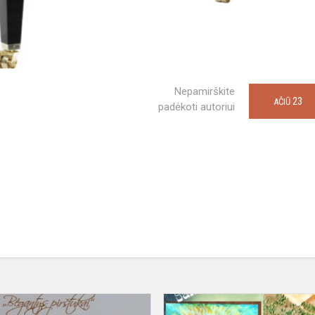
Nepamirškite
23
AČIŪ
padėkoti autoriui
e
„BĖGANTYS