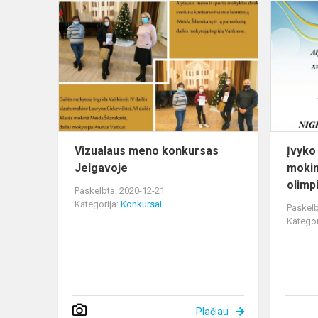
Vizualaus
meno
konkursas
Jelgavoje
Vizualaus meno konkursas
Įvyko
Jelgavoje
mokin
olimp
Paskelbta: 2020-12-21
Kategorija:
Konkursai
Paskelb
Kategor
Plačiau