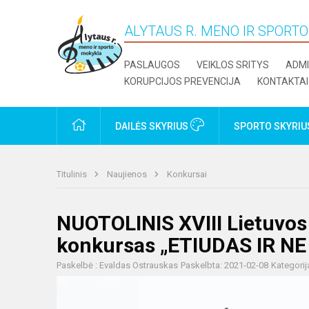
ALYTAUS R. MENO IR SPORT
PASLAUGOS
VEIKLOS SRITYS
ADMI
KORUPCIJOS PREVENCIJA
KONTAKTAI
PRADŽIA
DAILĖS SKYRIUS
SPORTO SKYRI
Titulinis
Naujienos
Konkursai
NUOTOLINIS XVIII Lietuvos
konkursas „ETIUDAS IR NE
Paskelbė : Evaldas Ostrauskas
Paskelbta: 2021-02-08
Kategorij