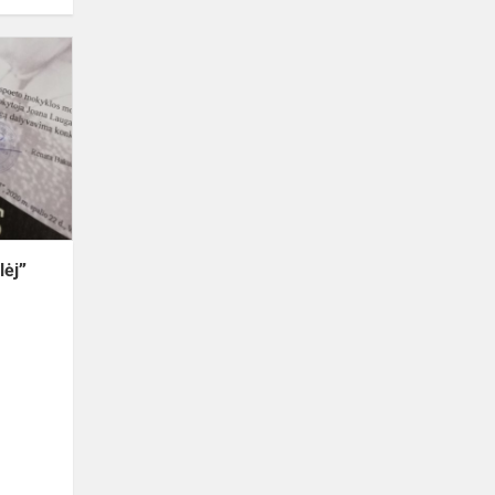
Konkursas
„Lietuvos
šalelėj”
lėj”