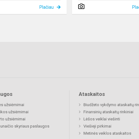
Plačiau
Pla
augos
Ataskaitos
ės užsiėmimai
Biudžeto vykdymo ataskaitų rin
ikos užsiėmimai
Finansinių ataskaitų rinkiniai
to užsiėmimai
Lėšos veiklai viešinti
naičio skyriaus paslaugos
Viešieji pirkimai
Metinės veiklos ataskaitos