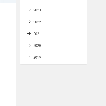
2023
2022
New Picture (1).png
local://naujienos/New Picture (1).png
2021
1050 x 1492
2020
2019