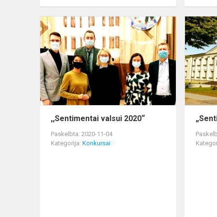
,,Sentimenta
valsui
2020“
,,Sentimentai valsui 2020“
„Sent
Paskelbta: 2020-11-04
Paskelb
Kategorija:
Konkursai
Kategor