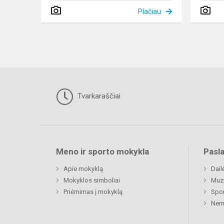
Plačiau
Tvarkaraščiai
Meno ir sporto mokykla
Pasl
Apie mokyklą
Dail
Mokyklos simboliai
Muz
Priėmimas į mokyklą
Spor
Nemu