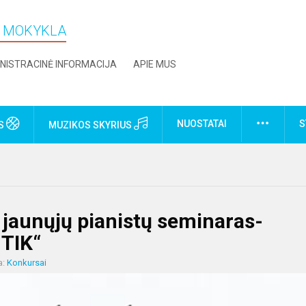
O MOKYKLA
NISTRACINĖ INFORMACIJA
APIE MUS
NUOSTATAI
S
US
MUZIKOS SKYRIUS
 jaunųjų pianistų seminaras-
 TIK“
a:
Konkursai