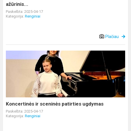
ažūrinis...
ažūrinis...
Paskelbta: 2025-04-17
Kategorija:
Renginiai
Plačiau
Koncertinės
ir
sceninės
patirties
ugdymas
Koncertinės ir sceninės patirties ugdymas
Paskelbta: 2025-04-17
Kategorija:
Renginiai