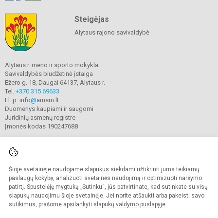
Steigėjas
Alytaus rajono savivaldybė
Alytaus r. meno ir sporto mokykla
Savivaldybės biudžetinė įstaiga
Ežero g. 18, Daugai 64137, Alytaus r.
Tel.
+370 315 69633
El. p. info
@
amsm.lt
Duomenys kaupiami ir saugomi
Juridinių asmenų registre
Įmonės kodas 190247688
Šioje svetainėje naudojame slapukus siekdami užtikrinti jums teikiamų
© 2020. Alytaus r. meno ir sporto mokykla. Visos teisės saugomos.
Kopijuoti turinį be raštiško mokyklos sutikimo griežtai draudžiama.
paslaugų kokybę, analizuoti svetainės naudojimą ir optimizuoti naršymo
patirtį. Spustelėję mygtuką „Sutinku“, jūs patvirtinate, kad sutinkate su visų
Prieinamumo paraiška
Slapukų valdymas
slapukų naudojimu šioje svetainėje. Jei norite atšaukti arba pakeisti savo
sutikimus, prašome apsilankyti
slapukų valdymo puslapyje
.
Sumanus būdas atnaujinti
mokyklos interneto