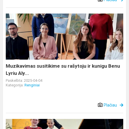
Muzikavimas
susitikime
su
rašytoju
ir
kunigu
Benu
Lyriu
Muzikavimas susitikime su rašytoju ir kunigu Benu
Aly...
Lyriu Aly...
Paskelbta: 2025-04-04
Kategorija:
Renginiai
Plačiau
Patirčių
ugdymas