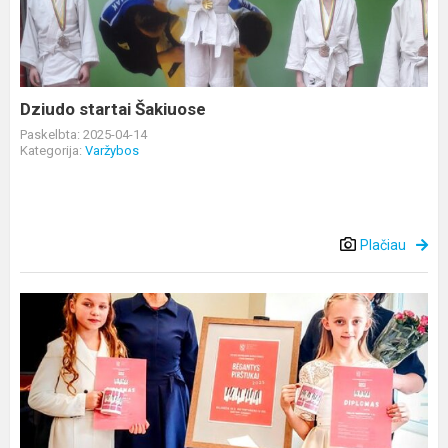
Dziudo startai Šakiuose
Paskelbta: 2025-04-14
Kategorija:
Varžybos
Plačiau
Konkursų
maratonas
tęsiasi...