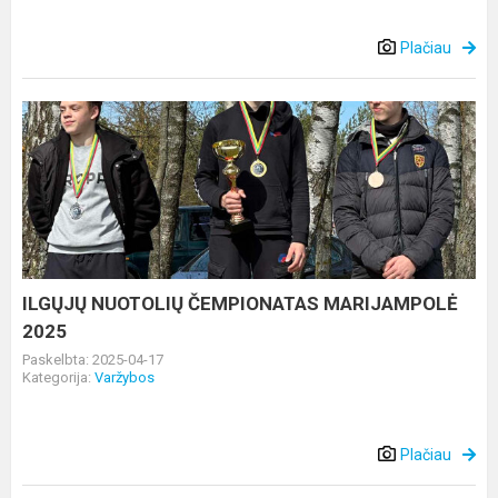
Plačiau
ILGŲJŲ
NUOTOLIŲ
ČEMPIONATAS
MARIJAMPOLĖ
2025
ILGŲJŲ NUOTOLIŲ ČEMPIONATAS MARIJAMPOLĖ
2025
Paskelbta: 2025-04-17
Kategorija:
Varžybos
Plačiau