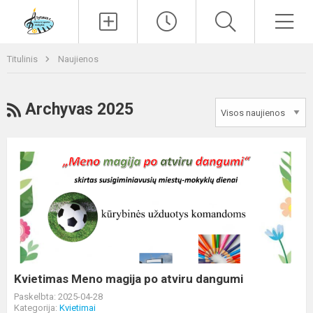
Paieška
Men
Titulinis
Naujienos
RSS
Archyvas 2025
Kvietimas
Meno
magija
po
atviru
dangumi
Kvietimas Meno magija po atviru dangumi
Paskelbta: 2025-04-28
Kategorija:
Kvietimai