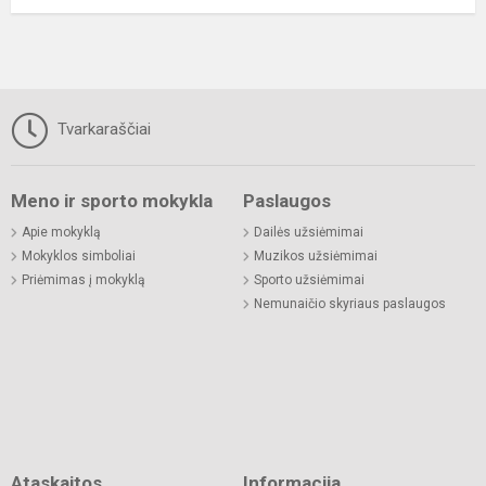
Tvarkaraščiai
Meno ir sporto mokykla
Paslaugos
Apie mokyklą
Dailės užsiėmimai
Mokyklos simboliai
Muzikos užsiėmimai
Priėmimas į mokyklą
Sporto užsiėmimai
Nemunaičio skyriaus paslaugos
Ataskaitos
Informacija