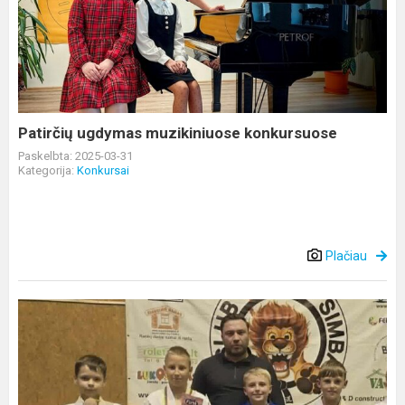
muzikiniuose
konkursuose
Patirčių ugdymas muzikiniuose konkursuose
Paskelbta: 2025-03-31
Kategorija:
Konkursai
Plačiau
Dziudo
varžybos
Kauno
rajone