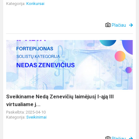
Kategorija:
Konkursai
Plačiau
Sveikiname
Nedą
Zenevičių
laimėjusį
I-
ąją
III
virtualiame
Sveikiname Nedą Zenevičių laimėjusį I-ąją III
j...
virtualiame j...
Paskelbta: 2025-04-10
Kategorija:
Sveikinimai
Plačiau