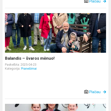
Plačiau
Balandis
–
švaros
mėnuo!
Balandis – švaros mėnuo!
Paskelbta: 2025-04-23
Kategorija:
Pranešimai
Plačiau
Prizinės