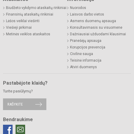
Biudžeto vykdymo ataskaitų rinkiniai
Nuorodos
Finansinių ataskaitų rinkiniai
Laisvos darbo vietos
Lėšos veiklai viešinti
Asmens duomenų apsauga
Viešieji pirkimai
Konsultavimasis su visuomene
Metinės veiklos ataskaitos
Dažniausiai užduodami klausimai
Pranešėjų apsauga
Korupcijos prevencija
Civilinė sauga
Teisinė informacija
Atviri duomenys
Pastabėjote klaidų?
Turite pasiūlymų?
RAŠYKITE
Bendraukime