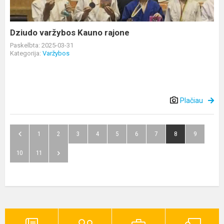
Dziudo varžybos Kauno rajone
Paskelbta: 2025-03-31
Kategorija:
Varžybos
Plačiau
1
2
3
4
5
6
7
8
9
10
11