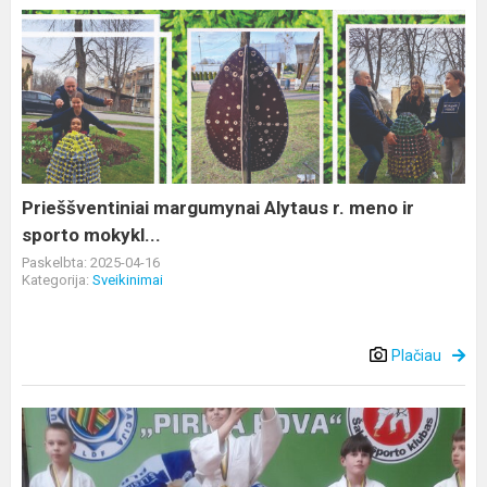
Prieššventiniai
margumynai
Alytaus
r.
meno
ir
sporto
mokykl...
Prieššventiniai margumynai Alytaus r. meno ir
sporto mokykl...
Paskelbta: 2025-04-16
Kategorija:
Sveikinimai
Plačiau
Dziudo
startai
Šakiuose