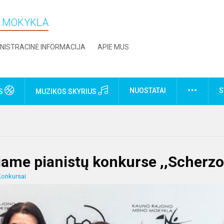
O MOKYKLA
NISTRACINĖ INFORMACIJA
APIE MUS
NUOSTATAI
S
US
MUZIKOS SKYRIUS
niame pianistų konkurse ,,Scherzo
Konkursai