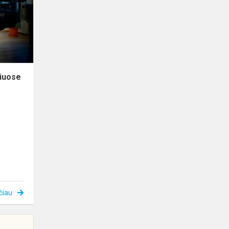
konkursuose
niuose
čiau
V