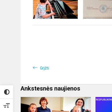
Grįžti
Ankstesnės naujienos
Konkursų
maratonas
tęsiasi...