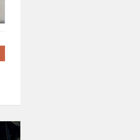
Patirčių
ugdymas
muzikiniuose