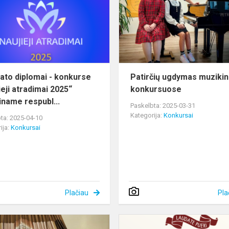
konkurse
,,Naujieji
atradimai
2025“
Sv...
ato diplomai - konkurse
Patirčių ugdymas muziki
ieji atradimai 2025“
konkursuose
iname respubl...
Paskelbta: 2025-03-31
Kategorija:
Konkursai
ta: 2025-04-10
ija:
Konkursai
Plačiau
Pla
MOKYKLOJE