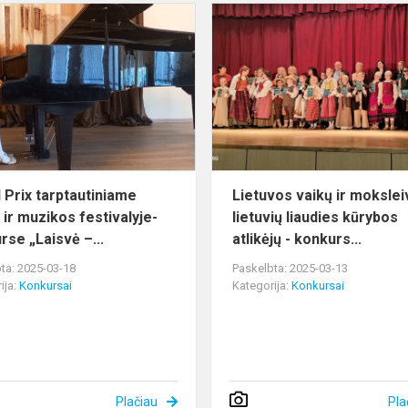
Grand
nės
Prix
tarptautiniame
dailės
ir
muzikos
festivalyje-
kon...
 Prix tarptautiniame
Lietuvos vaikų ir moksleiv
 ir muzikos festivalyje-
lietuvių liaudies kūrybos
rse „Laisvė –...
atlikėjų - konkurs...
ta: 2025-03-18
Paskelbta: 2025-03-13
ija:
Konkursai
Kategorija:
Konkursai
Plačiau
Pla