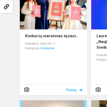
Konkursų maratonas tęsiasi...
Laure
,,Nauj
Paskelbta: 2025-04-11
Sveik
Kategorija:
Konkursai
Paskelb
Kategor
Plačiau
Dailės