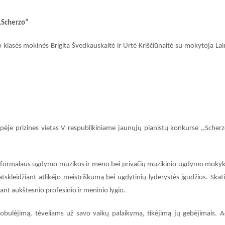
,,Scherzo“
 klasės mokinės Brigita Švedkauskaitė ir Urtė Kriščiūnaitė su mokytoja La
ėje prizines vietas V respublikiniame jaunųjų pianistų konkurse ,,Scherz
s neformalaus ugdymo muzikos ir meno bei privačių muzikinio ugdymo mokyk
tskleidžiant atlikėjo meistriškumą bei ugdytinių lyderystės įgūdžius. Skati
ant aukštesnio profesinio ir meninio lygio.
bulėjimą, tėveliams už savo vaikų palaikymą, tikėjimą jų gebėjimais. A