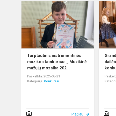
Tarptautinis
instrumenti
muzikos
konkursas
„
Muzikinė
ma...
Tarptautinis instrumentinės
Grand
muzikos konkursas „ Muzikinė
dailės
mažųjų mozaika 202...
konku
Paskelbta: 2025-03-21
Paskelb
Kategorija:
Konkursai
Kategor
Plačiau