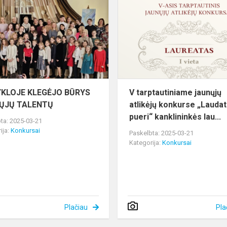
KLEGĖJO
BŪRYS
JAUNŲJŲ
me
TALENTŲ
KLOJE KLEGĖJO BŪRYS
V tarptautiniame jaunųjų
ŲJŲ TALENTŲ
atlikėjų konkurse „Lauda
pueri“ kanklininkės lau...
ta: 2025-03-21
ija:
Konkursai
Paskelbta: 2025-03-21
Kategorija:
Konkursai
Plačiau
Pla