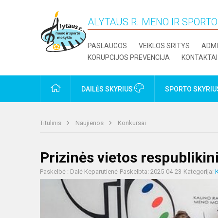
ALYTAUS R. MENO IR SPORT
PASLAUGOS
VEIKLOS SRITYS
ADMI
KORUPCIJOS PREVENCIJA
KONTAKTAI
PRADŽIA
DAILĖS SKYRIUS
SPORTO SKYRI
Titulinis
Naujienos
Konkursai
Prizinės vietos respubliki
Paskelbė : Dalė Keparutienė
Paskelbta: 2025-04-23
Kategorija: