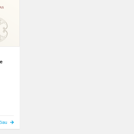
tarptautiniame
jaunųjų
atlikėjų
konkurse
„Laudate
pueri“...
te
čiau