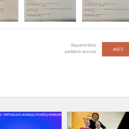
Nepamirškite
5
AČIŪ
padėkoti autoriui
Laureato
diplomai
-