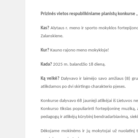
Prizinės vietos respublikiniame pianistų konkurse 
Kas?
Alytaus r. meno ir sporto mokyklos fortepijono
Zalanskiene.
Kur?
Kauno rajono meno mokykloje!
Kada?
2025 m. balandžio 18 dieną.
Ką veikė?
Dalyvavo ir laimėjo savo amžiaus (B) grup
atlikdamos po dvi skirtingo charakterio pjeses.
Konkurse dalyvavo 68 jaunieji atlikėjai iš Lietuvo
Konkurso tikslas populiarinti fortepijoninę muziką, a
pedagogų ir atlikėjų kūrybinį bendradarbiavimą, sieki
Dėkojame mokinėms ir jų mokytojai už nuolatinį to