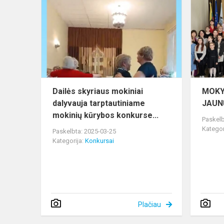
skyriaus
mokiniai
dalyvauja
tarptautinia
mokinių
k...
Dailės skyriaus mokiniai
MOKY
dalyvauja tarptautiniame
JAUN
mokinių kūrybos konkurse...
Paskelb
Kategor
Paskelbta: 2025-03-25
Kategorija:
Konkursai
Plačiau