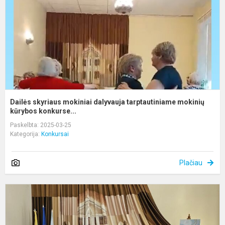
t
m
k.
Dailės skyriaus mokiniai dalyvauja tarptautiniame mokinių
kūrybos konkurse...
Paskelbta: 2025-03-25
Kategorija:
Konkursai
Plačiau
M
K
B