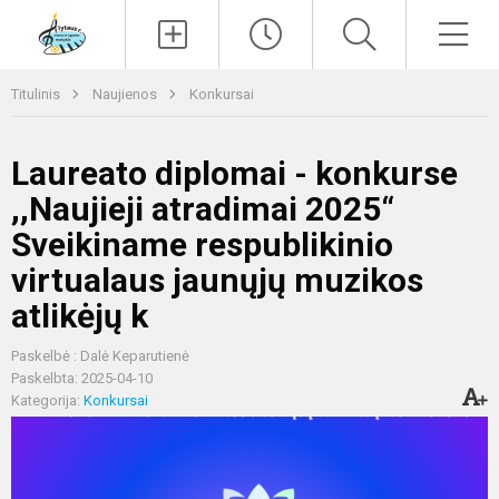
Paieška
Men
Titulinis
Naujienos
Konkursai
Laureato diplomai - konkurse
,,Naujieji atradimai 2025“
Sveikiname respublikinio
virtualaus jaunųjų muzikos
atlikėjų k
Paskelbė : Dalė Keparutienė
Paskelbta: 2025-04-10
Kategorija:
Konkursai