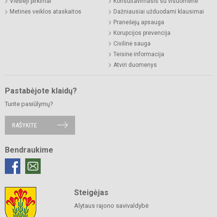
Viešieji pirkimai
Konsultavimasis su visuomene
Metinės veiklos ataskaitos
Dažniausiai užduodami klausimai
Pranešėjų apsauga
Korupcijos prevencija
Civilinė sauga
Teisinė informacija
Atviri duomenys
Pastabėjote klaidų?
Turite pasiūlymų?
RAŠYKITE
Bendraukime
Steigėjas
Alytaus rajono savivaldybė