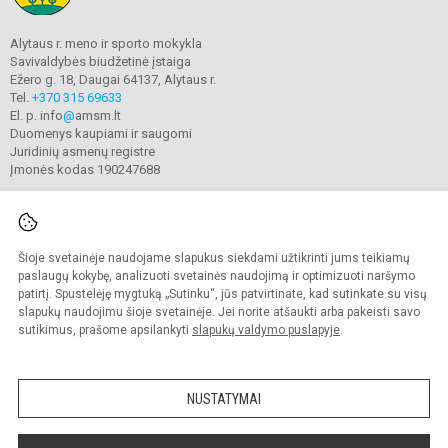
Alytaus r. meno ir sporto mokykla
Savivaldybės biudžetinė įstaiga
Ežero g. 18, Daugai 64137, Alytaus r.
Tel.
+370 315 69633
El. p. info
@
amsm.lt
Duomenys kaupiami ir saugomi
Juridinių asmenų registre
Įmonės kodas 190247688
Šioje svetainėje naudojame slapukus siekdami užtikrinti jums teikiamų
© 2020. Alytaus r. meno ir sporto mokykla. Visos teisės saugomos.
Kopijuoti turinį be raštiško mokyklos sutikimo griežtai draudžiama.
paslaugų kokybę, analizuoti svetainės naudojimą ir optimizuoti naršymo
patirtį. Spustelėję mygtuką „Sutinku“, jūs patvirtinate, kad sutinkate su visų
Prieinamumo paraiška
Slapukų valdymas
slapukų naudojimu šioje svetainėje. Jei norite atšaukti arba pakeisti savo
sutikimus, prašome apsilankyti
slapukų valdymo puslapyje
.
Sumanus būdas atnaujinti
mokyklos interneto
svetainę
NUSTATYMAI