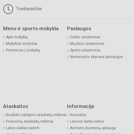
Tvarkaraščiai
Meno ir sporto mokykla
Paslaugos
Apie mokyklą
Dailės užsiėmimai
Mokyklos simboliai
Muzikos užsiėmimai
Priėmimas į mokyklą
Sporto užsiėmimai
Nemunaičio skyriaus paslaugos
Ataskaitos
Informacija
Biudžeto vykdymo ataskaitų rinkiniai
Nuorodos
Finansinių ataskaitų rinkiniai
Laisvos darbo vietos
Lėšos veiklai viešinti
Asmens duomenų apsauga