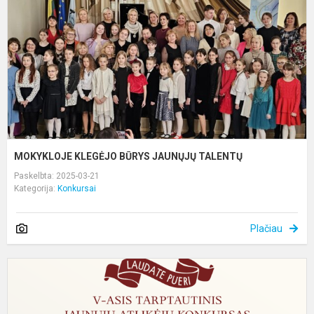
J
T
MOKYKLOJE KLEGĖJO BŪRYS JAUNŲJŲ TALENTŲ
Paskelbta: 2025-03-21
Kategorija:
Konkursai
Plačiau
V
t
j