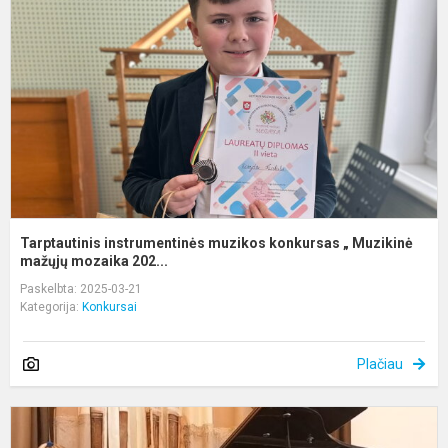
k
„
M
m
Tarptautinis instrumentinės muzikos konkursas „ Muzikinė
mažųjų mozaika 202...
Paskelbta: 2025-03-21
Kategorija:
Konkursai
Plačiau
G
P