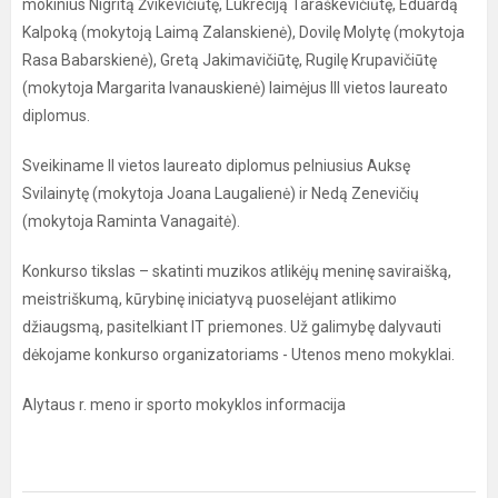
mokinius Nigritą Žvikevičiūtę, Lukreciją Taraškevičiūtę, Eduardą
Kalpoką (mokytoją Laimą Zalanskienė), Dovilę Molytę (mokytoja
Rasa Babarskienė), Gretą Jakimavičiūtę, Rugilę Krupavičiūtę
(mokytoja Margarita Ivanauskienė) laimėjus III vietos laureato
diplomus.
Sveikiname II vietos laureato diplomus pelniusius Auksę
Svilainytę (mokytoja Joana Laugalienė) ir Nedą Zenevičių
(mokytoja Raminta Vanagaitė).
Konkurso tikslas – skatinti muzikos atlikėjų meninę saviraišką,
meistriškumą, kūrybinę iniciatyvą puoselėjant atlikimo
džiaugsmą, pasitelkiant IT priemones. Už galimybę dalyvauti
dėkojame konkurso organizatoriams - Utenos meno mokyklai.
Alytaus r. meno ir sporto mokyklos informacija