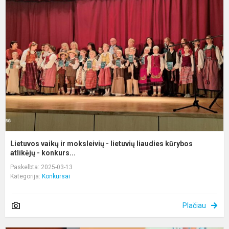
v
ir
m
-
l
l
k
at
Lietuvos vaikų ir moksleivių - lietuvių liaudies kūrybos
atlikėjų - konkurs...
Paskelbta: 2025-03-13
Kategorija:
Konkursai
Plačiau