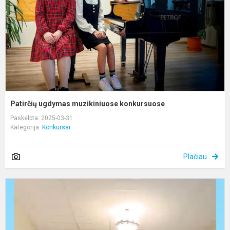
Patirčių ugdymas muzikiniuose konkursuose
Paskelbta: 2025-03-31
Kategorija:
Konkursai
Plačiau
D
s
m
d