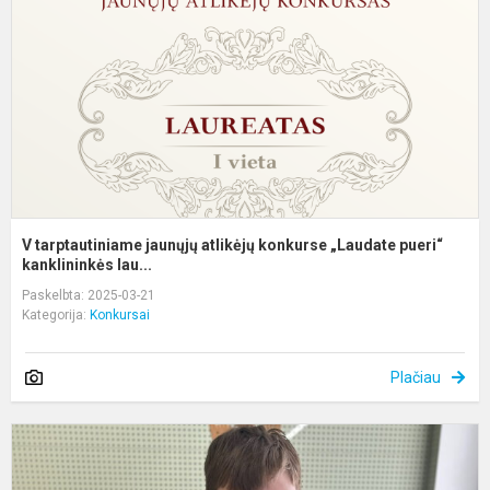
a
k
„
pu
V tarptautiniame jaunųjų atlikėjų konkurse „Laudate pueri“
kanklininkės lau...
Paskelbta: 2025-03-21
Kategorija:
Konkursai
Plačiau
T
i
m