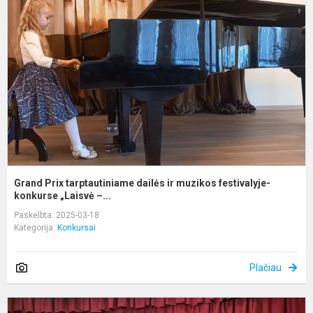
t
d
ir
m
f
k
Grand Prix tarptautiniame dailės ir muzikos festivalyje-
konkurse „Laisvė –...
Paskelbta: 2025-03-18
Kategorija:
Konkursai
Plačiau
L