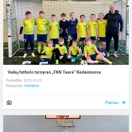
t
„
T
K
Vaikų futbolo turnyras „FKN Taurė“ Kėdainiuose
Paskelbta: 2025-02-25
Kategorija:
Varžybos
Plačiau
F
2