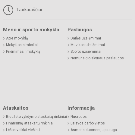
Tvarkaraščiai
Meno ir sporto mokykla
Paslaugos
Apie mokyklą
Dailės užsiėmimai
Mokyklos simboliai
Muzikos užsiėmimai
Priėmimas į mokyklą
Sporto užsiėmimai
Nemunaičio skyriaus paslaugos
Ataskaitos
Informacija
Biudžeto vykdymo ataskaitų rinkiniai
Nuorodos
Finansinių ataskaitų rinkiniai
Laisvos darbo vietos
Lėšos veiklai viešinti
Asmens duomenų apsauga