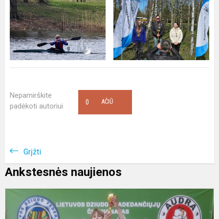
Nepamirškite
0
AČIŪ
padėkoti autoriui
Grįžti
Ankstesnės naujienos
D
s
Š