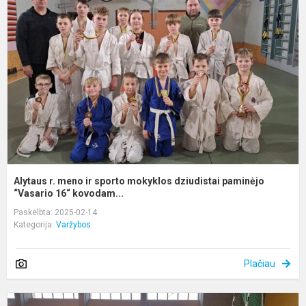
m
ir
s
m
d
p
“
Alytaus r. meno ir sporto mokyklos dziudistai paminėjo
“Vasario 16“ kovodam...
Paskelbta: 2025-02-14
Kategorija:
Varžybos
Plačiau
T