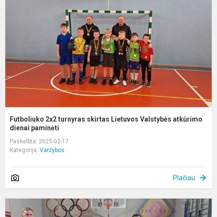
t
s
L
V
a
Futboliuko 2x2 turnyras skirtas Lietuvos Valstybės atkūrimo
dienai paminėti
Paskelbta: 2025-02-17
Kategorija:
Varžybos
Plačiau
A
r.