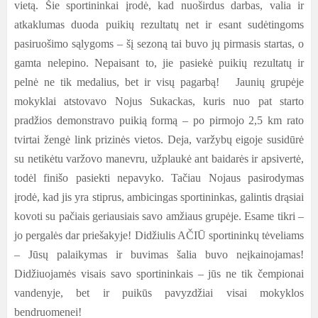
vietą. Šie sportininkai įrodė, kad nuoširdus darbas, valia ir
atkaklumas duoda puikių rezultatų net ir esant sudėtingoms
pasiruošimo sąlygoms – šį sezoną tai buvo jų pirmasis startas, o
gamta nelepino. Nepaisant to, jie pasiekė puikių rezultatų ir
pelnė ne tik medalius, bet ir visų pagarbą! Jaunių grupėje
mokyklai atstovavo Nojus Sukackas, kuris nuo pat starto
pradžios demonstravo puikią formą – po pirmojo 2,5 km rato
tvirtai žengė link prizinės vietos. Deja, varžybų eigoje susidūrė
su netikėtu varžovo manevru, užplaukė ant baidarės ir apsivertė,
todėl finišo pasiekti nepavyko. Tačiau Nojaus pasirodymas
įrodė, kad jis yra stiprus, ambicingas sportininkas, galintis drąsiai
kovoti su pačiais geriausiais savo amžiaus grupėje. Esame tikri –
jo pergalės dar priešakyje! Didžiulis AČIŪ sportininkų tėveliams
– Jūsų palaikymas ir buvimas šalia buvo neįkainojamas!
Didžiuojamės visais savo sportininkais – jūs ne tik čempionai
vandenyje, bet ir puikūs pavyzdžiai visai mokyklos
bendruomenei!