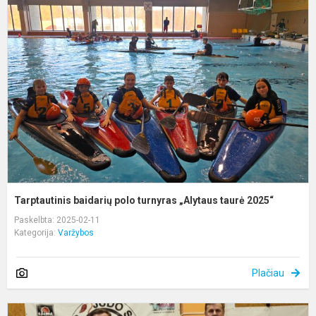
b
p
t
„
t
2
Tarptautinis baidarių polo turnyras „Alytaus taurė 2025“
Paskelbta: 2025-02-11
Kategorija:
Varžybos
Plačiau
D