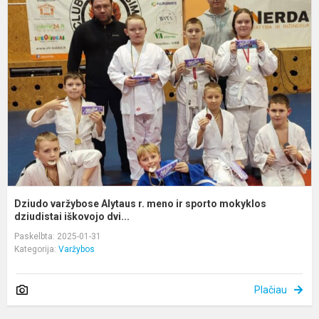
v
A
r.
m
ir
s
m
d
Dziudo varžybose Alytaus r. meno ir sporto mokyklos
dziudistai iškovojo dvi...
Paskelbta: 2025-01-31
Kategorija:
Varžybos
Plačiau