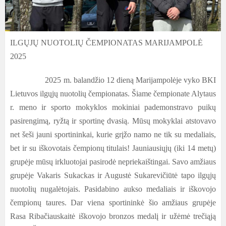
ILGŲJŲ NUOTOLIŲ ČEMPIONATAS MARIJAMPOLĖ
2025
2025 m. balandžio 12 dieną Marijampolėje vyko BKI
Lietuvos ilgųjų nuotolių čempionatas. Šiame čempionate Alytaus
r. meno ir sporto mokyklos mokiniai pademonstravo puikų
pasirengimą, ryžtą ir sportinę dvasią.
Mūsų mokyklai atstovavo
net šeši jauni sportininkai, kurie grįžo namo ne tik su medaliais,
bet ir su iškovotais čempionų titulais! Jauniausiųjų (iki 14 metų)
grupėje mūsų irkluotojai pasirodė nepriekaištingai. Savo amžiaus
grupėje Vakaris Sukackas ir Augustė Sukarevičiūtė tapo ilgųjų
nuotolių nugalėtojais. Pasidabino aukso medaliais ir iškovojo
čempionų taures. Dar viena sportininkė šio amžiaus grupėje
Rasa Ribačiauskaitė iškovojo bronzos medalį ir užėmė trečiąją