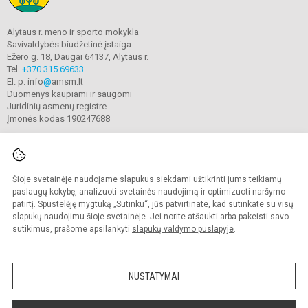
Alytaus r. meno ir sporto mokykla
Savivaldybės biudžetinė įstaiga
Ežero g. 18, Daugai 64137, Alytaus r.
Tel.
+370 315 69633
El. p. info
@
amsm.lt
Duomenys kaupiami ir saugomi
Juridinių asmenų registre
Įmonės kodas 190247688
Šioje svetainėje naudojame slapukus siekdami užtikrinti jums teikiamų
© 2020. Alytaus r. meno ir sporto mokykla. Visos teisės saugomos.
Kopijuoti turinį be raštiško mokyklos sutikimo griežtai draudžiama.
paslaugų kokybę, analizuoti svetainės naudojimą ir optimizuoti naršymo
patirtį. Spustelėję mygtuką „Sutinku“, jūs patvirtinate, kad sutinkate su visų
Prieinamumo paraiška
Slapukų valdymas
slapukų naudojimu šioje svetainėje. Jei norite atšaukti arba pakeisti savo
sutikimus, prašome apsilankyti
slapukų valdymo puslapyje
.
Sumanus būdas atnaujinti
mokyklos interneto
svetainę
NUSTATYMAI