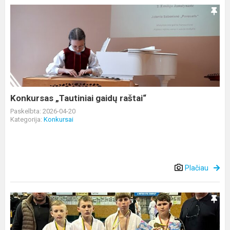
Konkursas
„Tautiniai
gaidų
raštai“
Konkursas „Tautiniai gaidų raštai“
Paskelbta: 2026-04-20
Kategorija:
Konkursai
Plačiau
ALYTAUS
RAJONO
JAUNŲJŲ