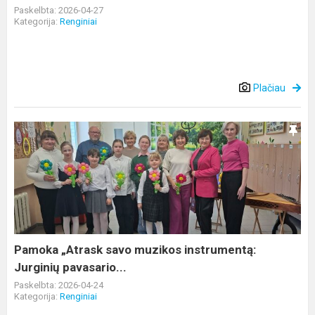
Paskelbta: 2026-04-27
Kategorija:
Renginiai
Plačiau
Pamoka
„Atrask
savo
muzikos
instrumentą:
Jurginių
pavasario...
Pamoka „Atrask savo muzikos instrumentą:
Jurginių pavasario...
Paskelbta: 2026-04-24
Kategorija:
Renginiai