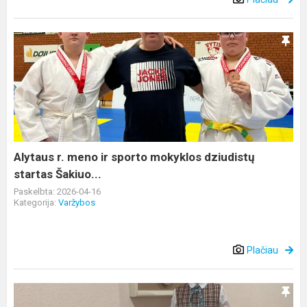
Alytaus
r.
meno
ir
sporto
mokyklos
dziudistų
startas
Alytaus r. meno ir sporto mokyklos dziudistų
Šakiuo...
startas Šakiuo...
Paskelbta: 2026-04-16
Kategorija:
Varžybos
Plačiau
Armonikininkų
šventė