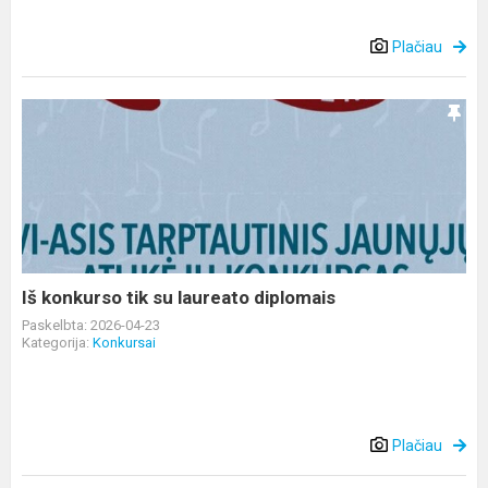
Plačiau
Iš
konkurso
tik
su
laureato
diplomais
Iš konkurso tik su laureato diplomais
Paskelbta: 2026-04-23
Kategorija:
Konkursai
Plačiau