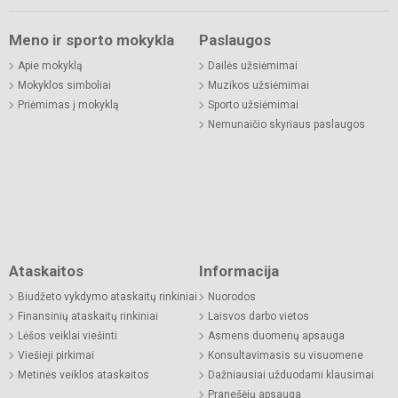
Meno ir sporto mokykla
Paslaugos
Apie mokyklą
Dailės užsiėmimai
Mokyklos simboliai
Muzikos užsiėmimai
Priėmimas į mokyklą
Sporto užsiėmimai
Nemunaičio skyriaus paslaugos
Ataskaitos
Informacija
Biudžeto vykdymo ataskaitų rinkiniai
Nuorodos
Finansinių ataskaitų rinkiniai
Laisvos darbo vietos
Lėšos veiklai viešinti
Asmens duomenų apsauga
Viešieji pirkimai
Konsultavimasis su visuomene
Metinės veiklos ataskaitos
Dažniausiai užduodami klausimai
Pranešėjų apsauga