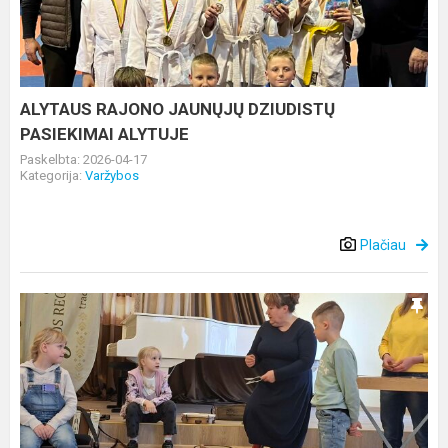
DZIUDISTŲ
PASIEKIMAI
ALYTUJE
ALYTAUS RAJONO JAUNŲJŲ DZIUDISTŲ
PASIEKIMAI ALYTUJE
Paskelbta: 2026-04-17
Kategorija:
Varžybos
Plačiau
Liaudies
instrumentų
edukacija