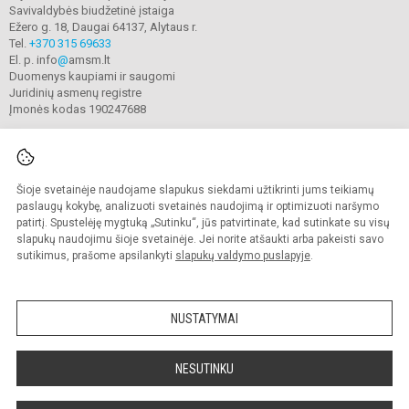
Savivaldybės biudžetinė įstaiga
Ežero g. 18, Daugai 64137, Alytaus r.
Tel.
+370 315 69633
El. p. info
@
amsm.lt
Duomenys kaupiami ir saugomi
Juridinių asmenų registre
Įmonės kodas 190247688
Šioje svetainėje naudojame slapukus siekdami užtikrinti jums teikiamų
© 2020. Alytaus r. meno ir sporto mokykla. Visos teisės saugomos.
Kopijuoti turinį be raštiško mokyklos sutikimo griežtai draudžiama.
paslaugų kokybę, analizuoti svetainės naudojimą ir optimizuoti naršymo
patirtį. Spustelėję mygtuką „Sutinku“, jūs patvirtinate, kad sutinkate su visų
Prieinamumo paraiška
Slapukų valdymas
slapukų naudojimu šioje svetainėje. Jei norite atšaukti arba pakeisti savo
sutikimus, prašome apsilankyti
slapukų valdymo puslapyje
.
Sumanus būdas atnaujinti
mokyklos interneto
svetainę
NUSTATYMAI
NESUTINKU