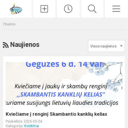
Paieška
Men
Titulinis
RSS
Naujienos
Kviečiame
į
renginį
Skambantis
kanklių
kelias
Kviečiame į renginį Skambantis kanklių kelias
Paskelbta: 2026-05-04
Kategorija:
Kvietimai