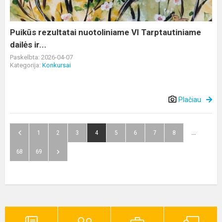
dailės
ir...
Puikūs rezultatai nuotoliniame VI Tarptautiniame
dailės ir...
Paskelbta: 2026-04-07
Kategorija:
Konkursai
Plačiau
1
2
3
4
5
6
7
8
...
68
69