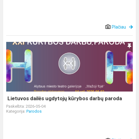
Plačiau
Lietuvos
dailės
ugdytojų kūrybos
darbų
paroda
Lietuvos dailės ugdytojų kūrybos darbų paroda
Paskelbta: 2026-05-04
Kategorija:
Parodos