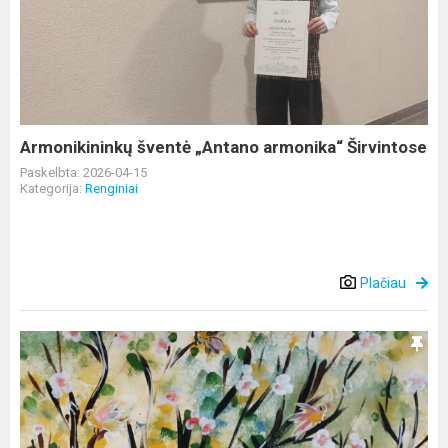
„Antano
armonika“
Širvintose
Armonikininkų šventė „Antano armonika“ Širvintose
Paskelbta: 2026-04-15
Kategorija:
Renginiai
Plačiau
Puikūs
rezultatai
nuotoliniame
VI
Tarptautiniame