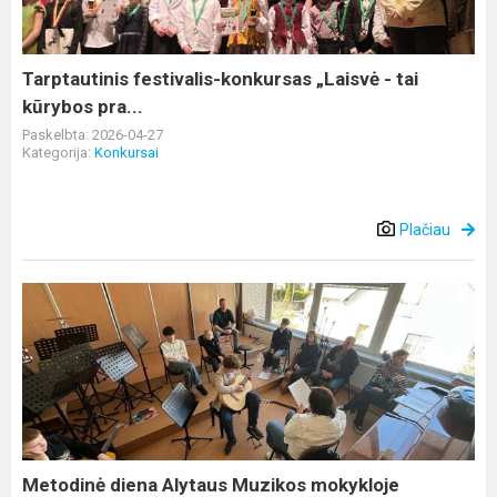
tai
kūrybos
pra...
Tarptautinis festivalis-konkursas „Laisvė - tai
kūrybos pra...
Paskelbta: 2026-04-27
Kategorija:
Konkursai
Plačiau
Metodinė
diena
Alytaus
Muzikos
mokykloje
Metodinė diena Alytaus Muzikos mokykloje