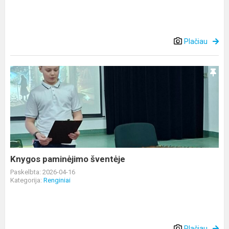
Plačiau
Knygos
paminėjimo
šventėje
Knygos paminėjimo šventėje
Paskelbta: 2026-04-16
Kategorija:
Renginiai
Plačiau