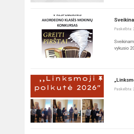
planas
Sveikiname
Sveikin
Paskelbta:
Sveikiname
vykusio 20
„Linksmoji
„Linksmo
polkutė
Paskelbta:
–
2026“