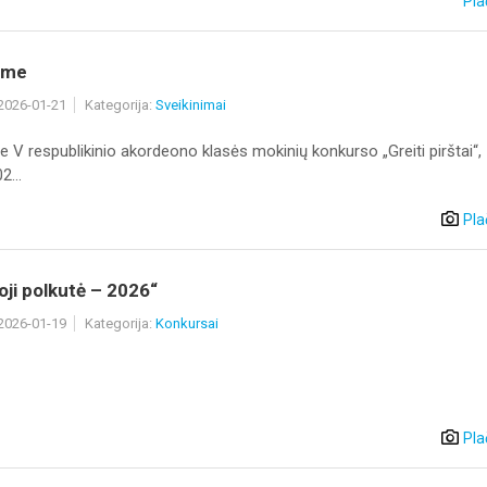
Pla
ame
 2026-01-21
Kategorija:
Sveikinimai
 V respublikinio akordeono klasės mokinių konkurso „Greiti pirštai“,
2...
Pla
ji polkutė – 2026“
 2026-01-19
Kategorija:
Konkursai
Pla