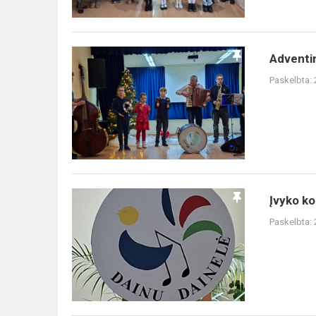
Adventinis
Adventi
vakaras
Paskelbta:
Įvyko
Įvyko ko
konkurso
Paskelbta:
,,Dainų
dainelė“
pirmasis
etapas