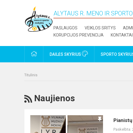
ALYTAUS R. MENO IR SPORT
PASLAUGOS
VEIKLOS SRITYS
ADMI
KORUPCIJOS PREVENCIJA
KONTAKTAI
PRADŽIA
DAILĖS SKYRIUS
SPORTO SKYRI
Titulinis
RSS
Naujienos
Pianistų
Pianistų
etiudų
Paskelbta:
konkursas