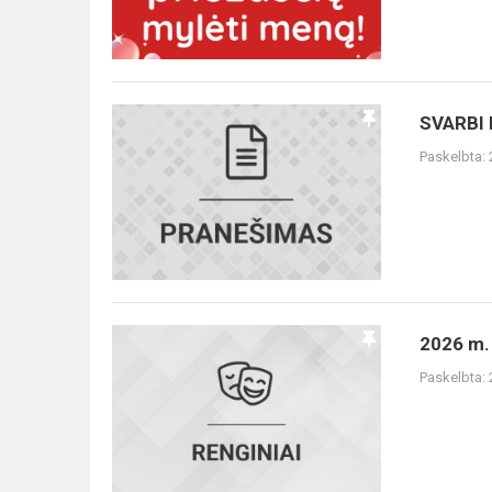
SVARBI
SVARBI
INFORMACIJA!
Paskelbta:
2026
2026 m. 
m.
Paskelbta:
Lietuvių
kalbos
dienų
renginių