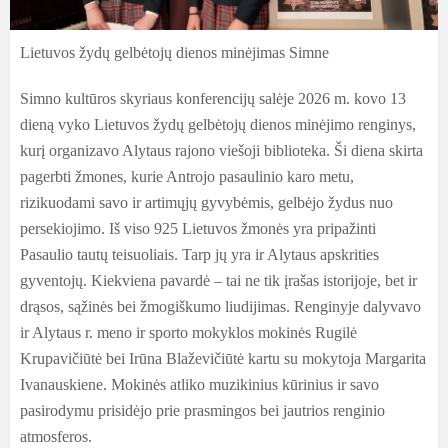
Lietuvos žydų gelbėtojų dienos minėjimas Simne
Simno kultūros skyriaus konferencijų salėje 2026 m. kovo 13
dieną vyko Lietuvos žydų gelbėtojų dienos minėjimo renginys,
kurį organizavo Alytaus rajono viešoji biblioteka. Ši diena skirta
pagerbti žmones, kurie Antrojo pasaulinio karo metu,
rizikuodami savo ir artimųjų gyvybėmis, gelbėjo žydus nuo
persekiojimo. Iš viso 925 Lietuvos žmonės yra pripažinti
Pasaulio tautų teisuoliais. Tarp jų yra ir Alytaus apskrities
gyventojų. Kiekviena pavardė – tai ne tik įrašas istorijoje, bet ir
drąsos, sąžinės bei žmogiškumo liudijimas. Renginyje dalyvavo
ir Alytaus r. meno ir sporto mokyklos mokinės Rugilė
Krupavičiūtė bei Irūna Blaževičiūtė kartu su mokytoja Margarita
Ivanauskiene. Mokinės atliko muzikinius kūrinius ir savo
pasirodymu prisidėjo prie prasmingos bei jautrios renginio
atmosferos.