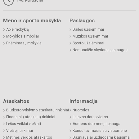
Meno ir sporto mokykla
Paslaugos
Apie mokyklą
Dailės užsiėmimai
Mokyklos simboliai
Muzikos užsiėmimai
Priėmimas į mokyklą
Sporto užsiėmimai
Nemunaičio skyriaus paslaugos
Ataskaitos
Informacija
Biudžeto vykdymo ataskaitų rinkiniai
Nuorodos
Finansinių ataskaitų rinkiniai
Laisvos darbo vietos
Lėšos veiklai viešinti
Asmens duomenų apsauga
Viešieji pirkimai
Konsultavimasis su visuomene
Metinės veiklos ataskaitos
Dažniausiai užduodami klausimai