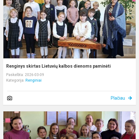
d
p
Renginys skirtas Lietuvių kalbos dienoms paminėti
Paskelbta: 2026-03-09
Kategorija:
Renginiai
Plačiau
,
m
g
L