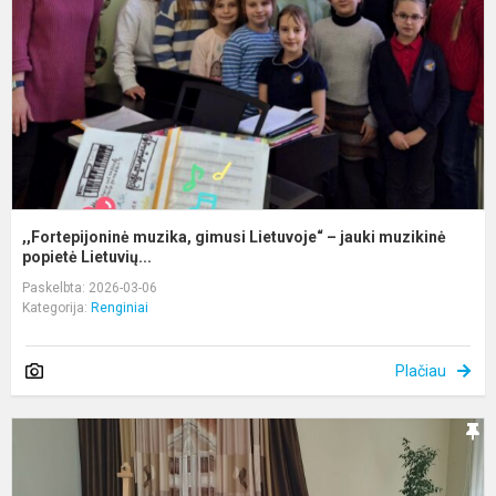
–
j
m
,,Fortepijoninė muzika, gimusi Lietuvoje“ – jauki muzikinė
popietė Lietuvių...
Paskelbta: 2026-03-06
Kategorija:
Renginiai
Plačiau
A
r.
m