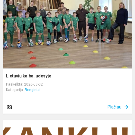
j
Lietuvių kalba judesyje
Paskelbta: 2026-03-02
Kategorija:
Renginiai
Plačiau
P
K