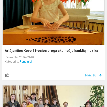
p
s
k
m
Artėjančios Kovo 11-osios proga skambėjo kanklių muzika
Paskelbta: 2026-03-10
Kategorija:
Renginiai
Plačiau
R
s
L
k