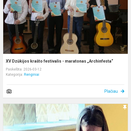
-
m
„
XV Dzūkijos krašto festivalis - maratonas „Archinfesta“
Paskelbta: 2026-03-12
Kategorija:
Renginiai
Plačiau
T
š
s
–