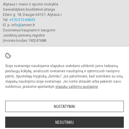
Alytaus r. meno ir sporto mokykla
Savivaldybės biudžetinė įstaiga
Ežero g. 18, Daugai 64137, Alytaus r.
Tel.
+370 315 69633
El. p. info
@
amsm.lt
Duomenys kaupiami ir saugomi
Juridinių asmenų registre
Įmonės kodas 190247688
Šioje svetainėje naudojame slapukus siekdami užtikrinti jums teikiamų
© 2020. Alytaus r. meno ir sporto mokykla. Visos teisės saugomos.
Kopijuoti turinį be raštiško mokyklos sutikimo griežtai draudžiama.
paslaugų kokybę, analizuoti svetainės naudojimą ir optimizuoti naršymo
patirtį. Spustelėję mygtuką „Sutinku“, jūs patvirtinate, kad sutinkate su visų
Prieinamumo paraiška
Slapukų valdymas
slapukų naudojimu šioje svetainėje. Jei norite atšaukti arba pakeisti savo
sutikimus, prašome apsilankyti
slapukų valdymo puslapyje
.
Sumanus būdas atnaujinti
mokyklos interneto
svetainę
NUSTATYMAI
NESUTINKU