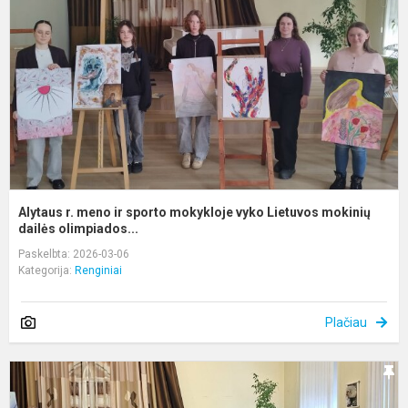
ir
s
m
v
L
m
d.
Alytaus r. meno ir sporto mokykloje vyko Lietuvos mokinių
dailės olimpiados...
Paskelbta: 2026-03-06
Kategorija:
Renginiai
Plačiau
L
k