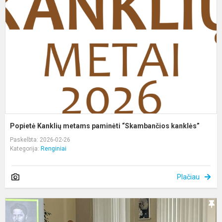
m
p
“
k
Popietė Kanklių metams paminėti “Skambančios kanklės”
Paskelbta: 2026-02-26
Kategorija:
Renginiai
Plačiau
P
–