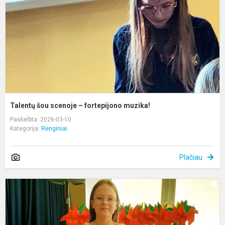
f
m
Talentų šou scenoje – fortepijono muzika!
Paskelbta: 2026-03-10
Kategorija:
Renginiai
Plačiau
A
K
1
o