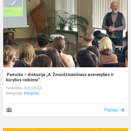
d
„
Ž
a
ir
k
Pamoka – diskusija „A. Žmuidzinavičiaus asmenybės ir
kūrybos reikšmė“
Paskelbta: 2026-02-24
Kategorija:
Renginiai
Plačiau