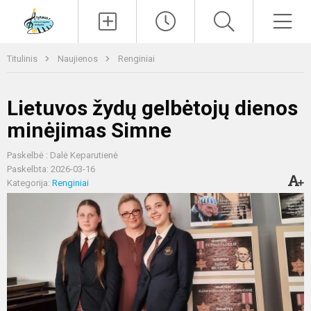
Paieška
Men
Titulinis
Naujienos
Renginiai
Lietuvos žydų gelbėtojų dienos
minėjimas Simne
Paskelbė : Dalė Keparutienė
Paskelbta: 2026-03-16
Kategorija:
Renginiai