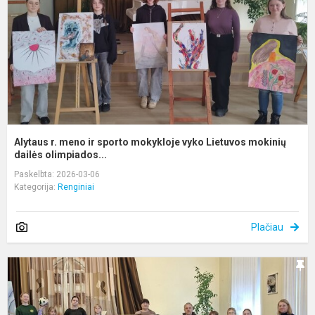
s
m
v
L
m
d.
Alytaus r. meno ir sporto mokykloje vyko Lietuvos mokinių
dailės olimpiados...
Paskelbta: 2026-03-06
Kategorija:
Renginiai
Plačiau
L
k
j