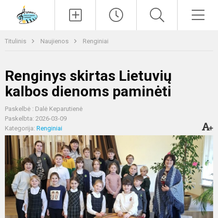
Paieška
Men
Titulinis
Naujienos
Renginiai
Renginys skirtas Lietuvių
kalbos dienoms paminėti
Paskelbė : Dalė Keparutienė
Paskelbta: 2026-03-09
Kategorija:
Renginiai