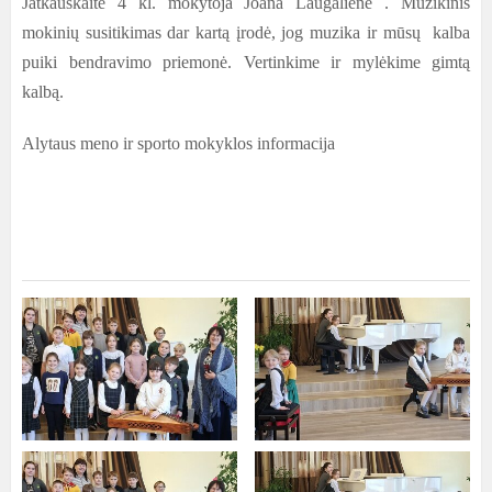
Jatkauskaitė 4 kl. mokytoja Joana Laugalienė . Muzikinis
mokinių susitikimas dar kartą įrodė, jog muzika ir mūsų kalba
puiki bendravimo priemonė. Vertinkime ir mylėkime gimtą
kalbą.
Alytaus meno ir sporto mokyklos informacija