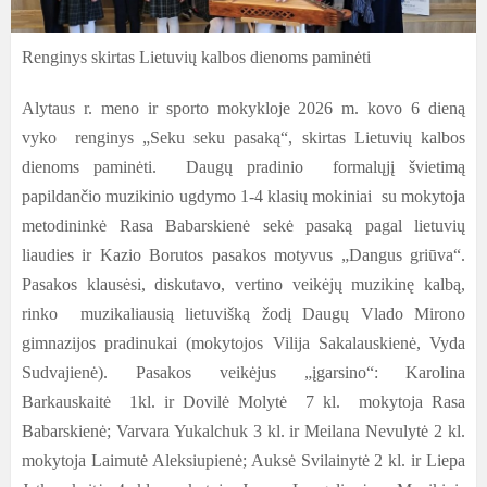
Renginys skirtas Lietuvių kalbos dienoms paminėti
Alytaus r. meno ir sporto mokykloje 2026 m. kovo
6 dien
ą
vyko renginys „Seku seku pasaką“, skirtas Lietuvių kalbos
dienoms paminėti. Daugų pradinio formalųjį švietimą
papildančio muzikinio ugdymo
1-4
klasių mokiniai su mokytoja
metodininkė Rasa Babarskienė sekė pasaką pagal lietuvių
liaudies ir Kazio Borutos pasakos motyvus „Dangus griūva“.
Pasakos klausėsi, diskutavo, vertino veikėjų muzikinę kalbą,
rinko muzikaliausią lietuvišką žodį Daugų Vlado Mirono
gimnazijos pradinukai (mokytojos Vilija Sakalauskienė, Vyda
Sudvajienė). Pasakos veikėjus „įgarsino“:
Karolina
Barkauskaitė 1kl. ir Dovilė Molytė 7 kl. mokytoja Rasa
Babarskienė; Varvara Yukalchuk 3 kl. ir Meilana Nevulytė 2 kl.
mokytoja Laimutė Aleksiupienė; Auksė Svilainytė 2 kl. ir Liepa