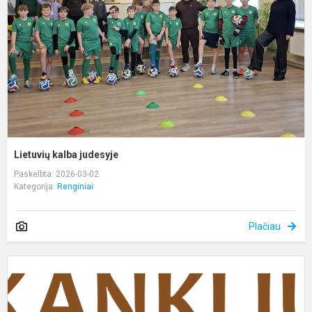
Lietuvių kalba judesyje
Paskelbta: 2026-03-02
Kategorija:
Renginiai
Plačiau
P
K
m