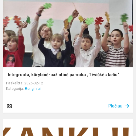
p
p
„
k
Integruota, kūrybinė-pažintinė pamoka „Tėviškės keliu“
Paskelbta: 2026-02-12
Kategorija:
Renginiai
Plačiau
2
ie