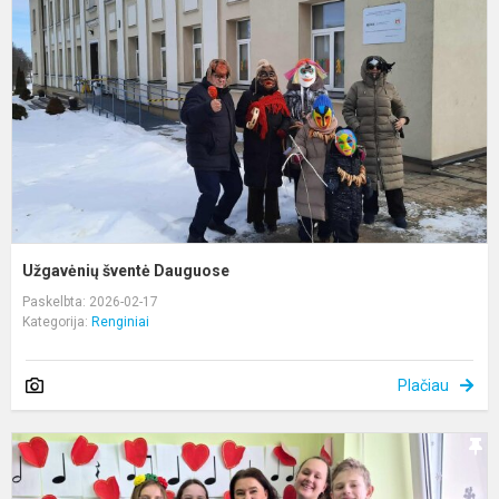
Užgavėnių šventė Dauguose
Paskelbta: 2026-02-17
Kategorija:
Renginiai
Plačiau
S
l
–