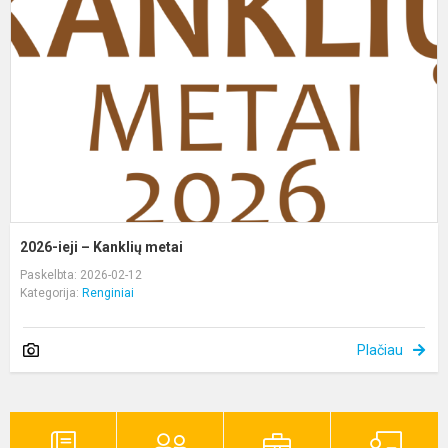
–
K
m
2026-ieji – Kanklių metai
Paskelbta: 2026-02-12
Kategorija:
Renginiai
Plačiau