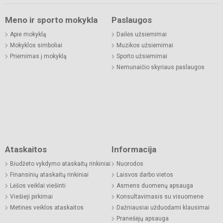
Meno ir sporto mokykla
Paslaugos
Apie mokyklą
Dailės užsiėmimai
Mokyklos simboliai
Muzikos užsiėmimai
Priėmimas į mokyklą
Sporto užsiėmimai
Nemunaičio skyriaus paslaugos
Ataskaitos
Informacija
Biudžeto vykdymo ataskaitų rinkiniai
Nuorodos
Finansinių ataskaitų rinkiniai
Laisvos darbo vietos
Lėšos veiklai viešinti
Asmens duomenų apsauga
Viešieji pirkimai
Konsultavimasis su visuomene
Metinės veiklos ataskaitos
Dažniausiai užduodami klausimai
Pranešėjų apsauga