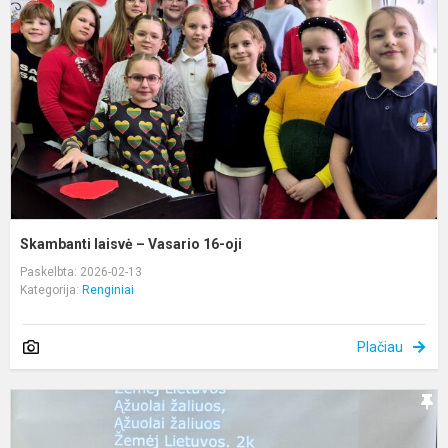
V
1
oj
Skambanti laisvė – Vasario 16-oji
Paskelbta: 2026-02-13
Kategorija:
Renginiai
Plačiau
I
k