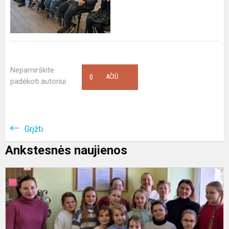
Nepamirškite
0
AČIŪ
padėkoti autoriui
Grįžti
Ankstesnės naujienos
,
m
g
L
–