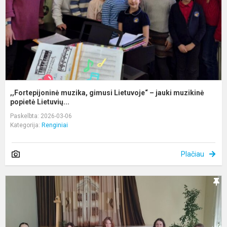
j
m
,,Fortepijoninė muzika, gimusi Lietuvoje“ – jauki muzikinė
popietė Lietuvių...
Paskelbta: 2026-03-06
Kategorija:
Renginiai
Plačiau
A
r.
m
ir