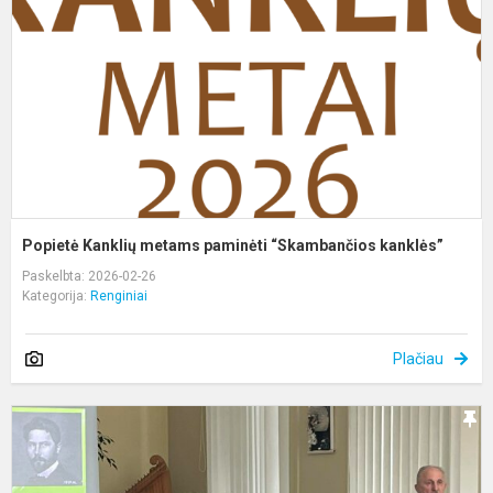
p
“
k
Popietė Kanklių metams paminėti “Skambančios kanklės”
Paskelbta: 2026-02-26
Kategorija:
Renginiai
Plačiau
P
–
d