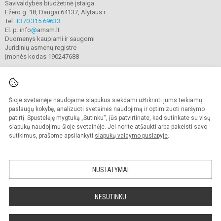
Savivaldybės biudžetinė įstaiga
Ežero g. 18, Daugai 64137, Alytaus r.
Tel.
+370 315 69633
El. p. info
@
amsm.lt
Duomenys kaupiami ir saugomi
Juridinių asmenų registre
Įmonės kodas 190247688
Šioje svetainėje naudojame slapukus siekdami užtikrinti jums teikiamų
© 2020. Alytaus r. meno ir sporto mokykla. Visos teisės saugomos.
Kopijuoti turinį be raštiško mokyklos sutikimo griežtai draudžiama.
paslaugų kokybę, analizuoti svetainės naudojimą ir optimizuoti naršymo
patirtį. Spustelėję mygtuką „Sutinku“, jūs patvirtinate, kad sutinkate su visų
Prieinamumo paraiška
Slapukų valdymas
slapukų naudojimu šioje svetainėje. Jei norite atšaukti arba pakeisti savo
sutikimus, prašome apsilankyti
slapukų valdymo puslapyje
.
Sumanus būdas atnaujinti
mokyklos interneto
svetainę
NUSTATYMAI
NESUTINKU