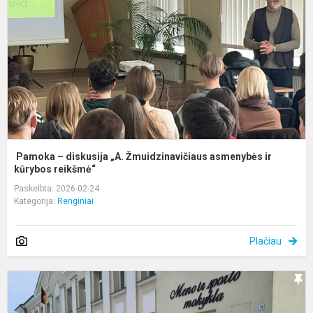
„
Ž
a
ir
k
Pamoka – diskusija „A. Žmuidzinavičiaus asmenybės ir
kūrybos reikšmė“
Paskelbta: 2026-02-24
Kategorija:
Renginiai
Plačiau
U
š
D