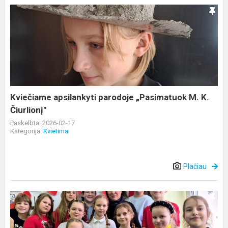
Kviečiame
apsilankyti
parodoje
„Pasimatuok
M.
K.
Čiurlionį"
Kviečiame apsilankyti parodoje „Pasimatuok M. K.
Čiurlionį"
Paskelbta: 2026-02-17
Kategorija:
Kvietimai
Plačiau
Skambanti
laisvė
–