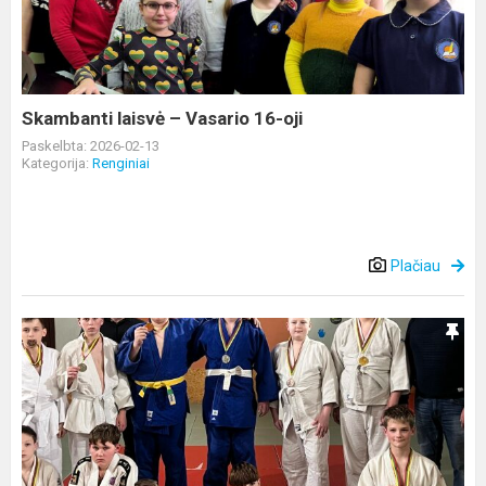
Vasario
16-
oji
Skambanti laisvė – Vasario 16-oji
Paskelbta: 2026-02-13
Kategorija:
Renginiai
Plačiau
Jaunieji
dziudistai
paminėjo
Vasario
16-
ąją
Simne