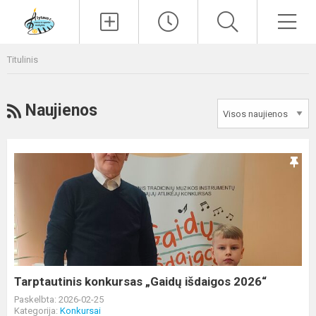
Paieška
Men
Titulinis
RSS
Naujienos
Tarptautinis
konkursas
„Gaidų
išdaigos
2026“
Tarptautinis konkursas „Gaidų išdaigos 2026“
Paskelbta: 2026-02-25
Kategorija:
Konkursai