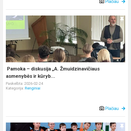
Plačiau
Pamoka
–
diskusija
„A.
Žmuidzinavičiaus
asmenybės
ir
kūryb...
Pamoka – diskusija „A. Žmuidzinavičiaus
asmenybės ir kūryb...
Paskelbta: 2026-02-24
Kategorija:
Renginiai
Plačiau
Futboliuko