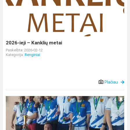
–
Kanklių
metai
2026-ieji – Kanklių metai
Paskelbta: 2026-02-12
Kategorija:
Renginiai
Plačiau
Tarptautinis
kanupolo
irklavimo
turnyras
„Alytaus