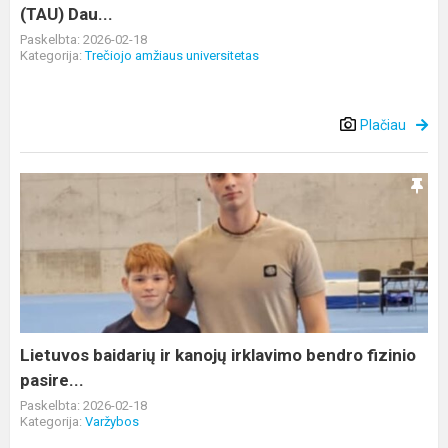
(TAU) Dau...
Paskelbta: 2026-02-18
Kategorija:
Trečiojo amžiaus universitetas
Plačiau
Lietuvos
baidarių
ir
kanojų
irklavimo
bendro
fizinio
pasire...
Lietuvos baidarių ir kanojų irklavimo bendro fizinio
pasire...
Paskelbta: 2026-02-18
Kategorija:
Varžybos