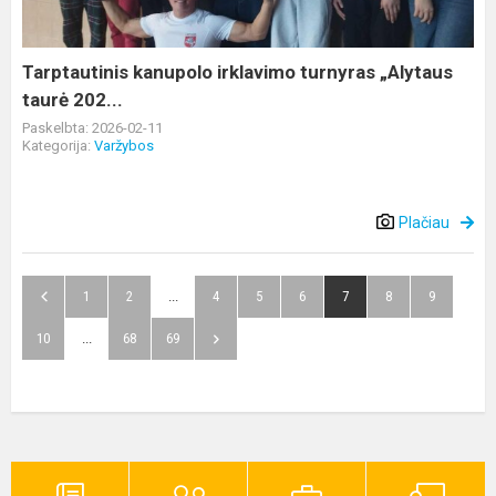
taurė
202...
Tarptautinis kanupolo irklavimo turnyras „Alytaus
taurė 202...
Paskelbta: 2026-02-11
Kategorija:
Varžybos
Plačiau
1
2
...
4
5
6
7
8
9
10
...
68
69