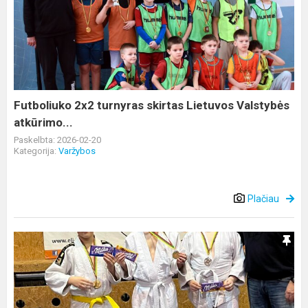
2x2
turnyras
skirtas
Lietuvos
Valstybės
atkūrimo...
Futboliuko 2x2 turnyras skirtas Lietuvos Valstybės
atkūrimo...
Paskelbta: 2026-02-20
Kategorija:
Varžybos
Plačiau
Dziudistai
Vasario
16-
ąją
paminėjo