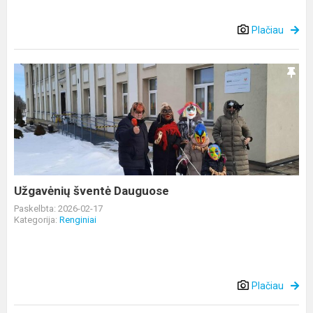
Plačiau
Užgavėnių
šventė
Dauguose
Užgavėnių šventė Dauguose
Paskelbta: 2026-02-17
Kategorija:
Renginiai
Plačiau