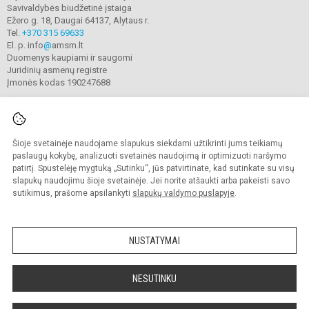
Savivaldybės biudžetinė įstaiga
Ežero g. 18, Daugai 64137, Alytaus r.
Tel.
+370 315 69633
El. p. info
@
amsm.lt
Duomenys kaupiami ir saugomi
Juridinių asmenų registre
Įmonės kodas 190247688
Šioje svetainėje naudojame slapukus siekdami užtikrinti jums teikiamų
© 2020. Alytaus r. meno ir sporto mokykla. Visos teisės saugomos.
Kopijuoti turinį be raštiško mokyklos sutikimo griežtai draudžiama.
paslaugų kokybę, analizuoti svetainės naudojimą ir optimizuoti naršymo
patirtį. Spustelėję mygtuką „Sutinku“, jūs patvirtinate, kad sutinkate su visų
Prieinamumo paraiška
Slapukų valdymas
slapukų naudojimu šioje svetainėje. Jei norite atšaukti arba pakeisti savo
sutikimus, prašome apsilankyti
slapukų valdymo puslapyje
.
Sumanus būdas atnaujinti
mokyklos interneto
svetainę
NUSTATYMAI
NESUTINKU