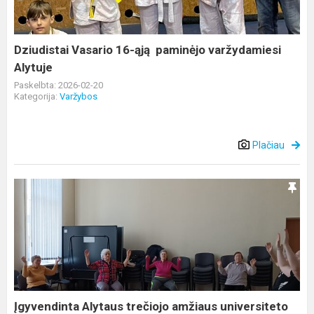
varžydamiesi
Alytuje
Dziudistai Vasario 16-ąją paminėjo varžydamiesi
Alytuje
Paskelbta: 2026-02-20
Kategorija:
Varžybos
Plačiau
Įgyvendinta
Alytaus
trečiojo
amžiaus
universiteto
(TAU)
Dau...
Įgyvendinta Alytaus trečiojo amžiaus universiteto