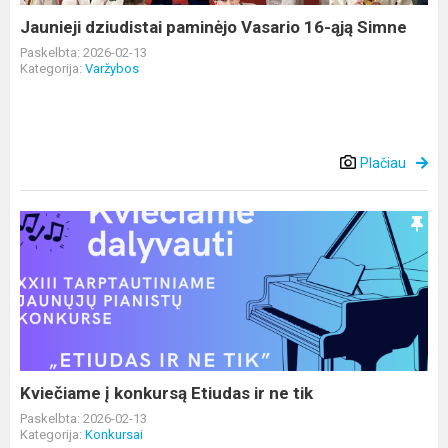
Jaunieji dziudistai paminėjo Vasario 16-ąją Simne
Paskelbta: 2026-02-13
Kategorija:
Varžybos
Plačiau
Kviečiame
į
konkursą
Etiudas
ir
ne
tik
Kviečiame į konkursą Etiudas ir ne tik
Paskelbta: 2026-02-13
Kategorija:
Konkursai