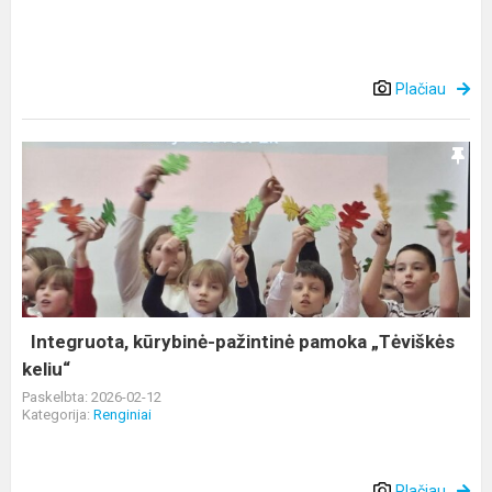
Plačiau
Integruota,
kūrybinė-
pažintinė
pamoka
„Tėviškės
keliu“
Integruota, kūrybinė-pažintinė pamoka „Tėviškės
keliu“
Paskelbta: 2026-02-12
Kategorija:
Renginiai
Plačiau