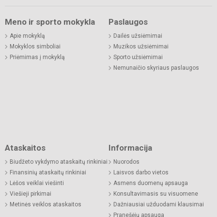
Meno ir sporto mokykla
Paslaugos
Apie mokyklą
Dailės užsiėmimai
Mokyklos simboliai
Muzikos užsiėmimai
Priėmimas į mokyklą
Sporto užsiėmimai
Nemunaičio skyriaus paslaugos
Ataskaitos
Informacija
Biudžeto vykdymo ataskaitų rinkiniai
Nuorodos
Finansinių ataskaitų rinkiniai
Laisvos darbo vietos
Lėšos veiklai viešinti
Asmens duomenų apsauga
Viešieji pirkimai
Konsultavimasis su visuomene
Metinės veiklos ataskaitos
Dažniausiai užduodami klausimai
Pranešėjų apsauga