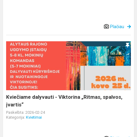
Plačiau
Kviečiame
dalyvauti
-
Viktorina
„Ritmas,
spalvos,
įvartis“
Kviečiame dalyvauti - Viktorina „Ritmas, spalvos,
įvartis“
Paskelbta: 2026-02-24
Kategorija:
Kvietimai