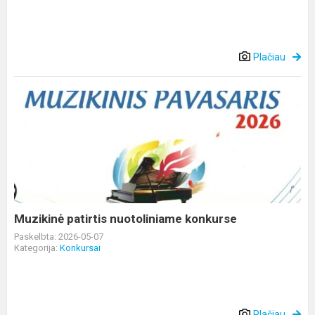
Plačiau
Muzikinė
patirtis
nuotoliniame
konkurse
Muzikinė patirtis nuotoliniame konkurse
Paskelbta: 2026-05-07
Kategorija:
Konkursai
Plačiau