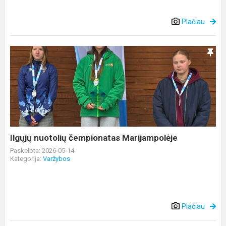
Plačiau
Ilgųjų
nuotolių
čempionatas
Marijampolėje
Ilgųjų nuotolių čempionatas Marijampolėje
Paskelbta: 2026-05-14
Kategorija:
Varžybos
Plačiau