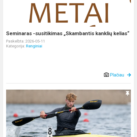
„Skambantis
kanklių
kelias“
Seminaras -susitikimas „Skambantis kanklių kelias“
Paskelbta: 2026-05-11
Kategorija:
Renginiai
Plačiau
Tarptautinės
BKI
D.
ir
Z.
Survutų
memorialo