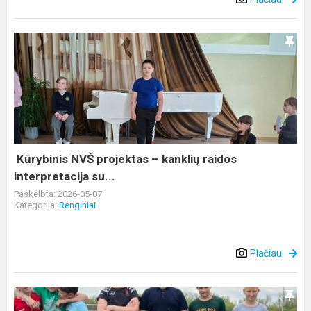
Kūrybinis
NVŠ
projektas
–
kanklių
raidos
interpretacija
su...
Kūrybinis NVŠ projektas – kanklių raidos
interpretacija su...
Paskelbta: 2026-05-07
Kategorija:
Renginiai
Plačiau
Pažintinė
edukacija