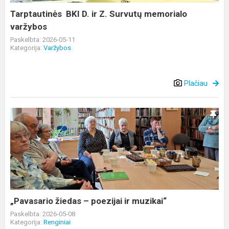
varžybos
Tarptautinės BKI D. ir Z. Survutų memorialo
varžybos
Paskelbta: 2026-05-11
Kategorija:
Varžybos
Plačiau
„Pavasario
žiedas
–
poezijai
ir
muzikai“
„Pavasario žiedas – poezijai ir muzikai“
Paskelbta: 2026-05-08
Kategorija:
Renginiai