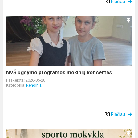
Plačiau
NVŠ
ugdymo
programos
mokinių
koncertas
NVŠ ugdymo programos mokinių koncertas
Paskelbta: 2026-05-20
Kategorija:
Renginiai
Plačiau
Kviečiame