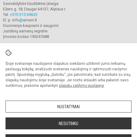
Savivaldybės biudžetinė įstaiga
Ežero g. 18, Daugai 64137, Alytaus r.
Tel.
+370 315 69633
El. p. info
@
amsm.lt
Duomenys kaupiami ir saugomi
Juridinių asmenų registre
Įmonės kodas 190247688
Šioje svetainėje naudojame slapukus siekdami užtikrinti jums teikiamų
© 2020. Alytaus r. meno ir sporto mokykla. Visos teisės saugomos.
Kopijuoti turinį be raštiško mokyklos sutikimo griežtai draudžiama.
paslaugų kokybę, analizuoti svetainės naudojimą ir optimizuoti naršymo
patirtį. Spustelėję mygtuką „Sutinku“, jūs patvirtinate, kad sutinkate su visų
Prieinamumo paraiška
Slapukų valdymas
slapukų naudojimu šioje svetainėje. Jei norite atšaukti arba pakeisti savo
sutikimus, prašome apsilankyti
slapukų valdymo puslapyje
.
Sumanus būdas atnaujinti
mokyklos interneto
svetainę
NUSTATYMAI
NESUTINKU