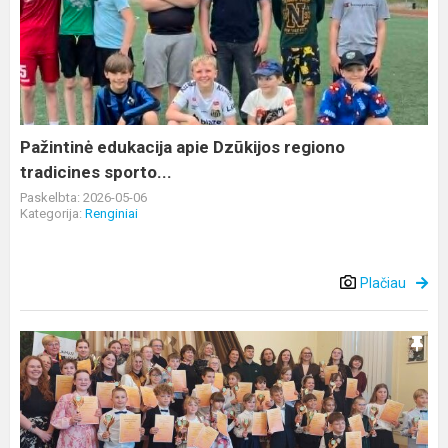
apie
Dzūkijos
regiono
tradicines
sporto...
Pažintinė edukacija apie Dzūkijos regiono
tradicines sporto...
Paskelbta: 2026-05-06
Kategorija:
Renginiai
Plačiau
XVI
tarptautinis
jaunųjų
atlikėjų
konkursas