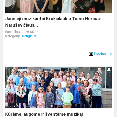
Naruševičiaus...
Jaunieji muzikantai Krokialaukio Tomo Noraus-
Naruševičiaus...
Paskelbta: 2026-05-18
Kategorija:
Renginiai
Plačiau
Kūrėme,
augome
ir
šventėme
muziką!
Kūrėme, augome ir šventėme muziką!