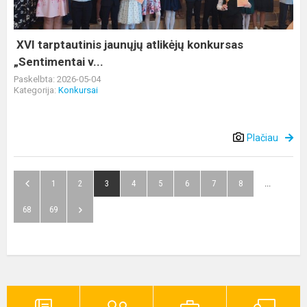
„Sentimentai
v...
XVI tarptautinis jaunųjų atlikėjų konkursas
„Sentimentai v...
Paskelbta: 2026-05-04
Kategorija:
Konkursai
Plačiau
1
2
3
4
5
6
7
8
...
68
69