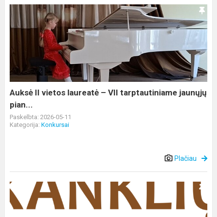
Auksė
II
vietos
laureatė
–
VII
tarptautiniame
jaunųjų
Auksė II vietos laureatė – VII tarptautiniame jaunųjų
pian...
pian...
Paskelbta: 2026-05-11
Kategorija:
Konkursai
Plačiau
Seminaras
-
susitikimas