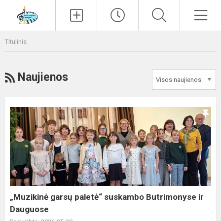
Paieška
Men
Titulinis
RSS
Naujienos
„Muzikinė
garsų
paletė“
suskambo
Butrimonyse
ir
Dauguose
„Muzikinė garsų paletė“ suskambo Butrimonyse ir
Dauguose