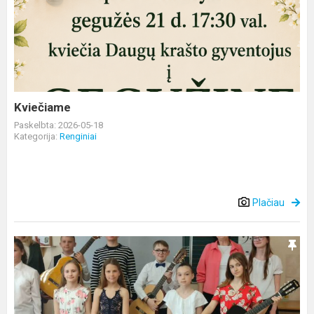
Kviečiame
Paskelbta: 2026-05-18
Kategorija:
Renginiai
Plačiau
Jaunieji
muzikantai
Krokialaukio
Tomo
Noraus-