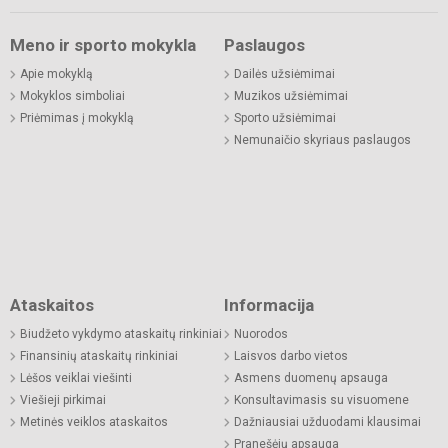
Meno ir sporto mokykla
Paslaugos
Apie mokyklą
Dailės užsiėmimai
Mokyklos simboliai
Muzikos užsiėmimai
Priėmimas į mokyklą
Sporto užsiėmimai
Nemunaičio skyriaus paslaugos
Ataskaitos
Informacija
Biudžeto vykdymo ataskaitų rinkiniai
Nuorodos
Finansinių ataskaitų rinkiniai
Laisvos darbo vietos
Lėšos veiklai viešinti
Asmens duomenų apsauga
Viešieji pirkimai
Konsultavimasis su visuomene
Metinės veiklos ataskaitos
Dažniausiai užduodami klausimai
Pranešėjų apsauga