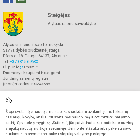
Steigėjas
Alytaus rajono savivaldybė
Alytaus r. meno ir sporto mokykla
Savivaldybės biudžetinė įstaiga
Ežero g. 18, Daugai 64137, Alytaus r.
Tel.
+370 315 69633
El. p. info
@
amsm.lt
Duomenys kaupiami ir saugomi
Juridinių asmenų registre
Įmonės kodas 190247688
Šioje svetainėje naudojame slapukus siekdami užtikrinti jums teikiamų
© 2020. Alytaus r. meno ir sporto mokykla. Visos teisės saugomos.
Kopijuoti turinį be raštiško mokyklos sutikimo griežtai draudžiama.
paslaugų kokybę, analizuoti svetainės naudojimą ir optimizuoti naršymo
patirtį. Spustelėję mygtuką „Sutinku“, jūs patvirtinate, kad sutinkate su visų
Prieinamumo paraiška
Slapukų valdymas
slapukų naudojimu šioje svetainėje. Jei norite atšaukti arba pakeisti savo
sutikimus, prašome apsilankyti
slapukų valdymo puslapyje
.
Sumanus būdas atnaujinti