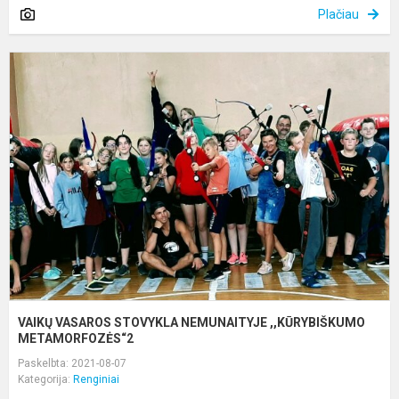
Plačiau
V
V
S
N
,
M
VAIKŲ VASAROS STOVYKLA NEMUNAITYJE ,,KŪRYBIŠKUMO
METAMORFOZĖS“2
Paskelbta: 2021-08-07
Kategorija:
Renginiai