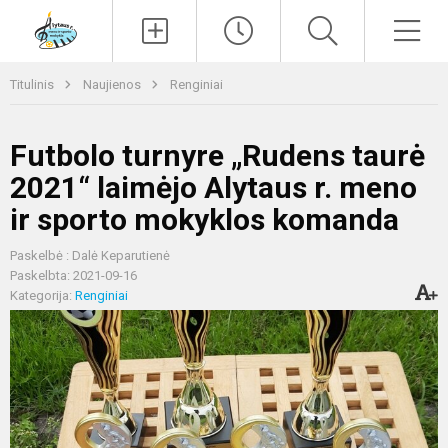
Paieška
Men
Titulinis
Naujienos
Renginiai
Futbolo turnyre „Rudens taurė
2021“ laimėjo Alytaus r. meno
ir sporto mokyklos komanda
Paskelbė : Dalė Keparutienė
Paskelbta: 2021-09-16
Kategorija:
Renginiai