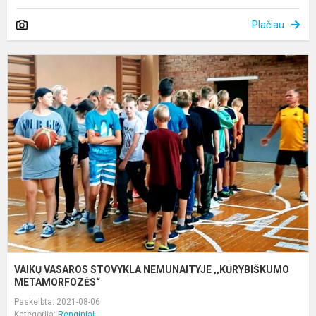
Plačiau
V
V
S
N
,
M
VAIKŲ VASAROS STOVYKLA NEMUNAITYJE ,,KŪRYBIŠKUMO
METAMORFOZĖS“
Paskelbta: 2021-08-06
Kategorija:
Renginiai