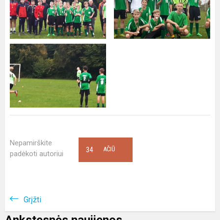
Nepamirškite
34
AČIŪ
padėkoti autoriui
Grįžti