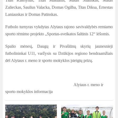
Titas Katelynas, Titas Maldanis, Matas Šilanskas, Matas
Zalieckas, Saulius Valacka, Domas Ogilba, Titas Diksa, Ernestas
Laniauskas ir Domas Patinskas.
Futbolo turnyras vykdytas Alytaus rajono savivaldybės remiamo
sporto rėmimo projekto „Sportas-sveikatos šaltinis 12“ lėšomis.
Spalio mėnesį, Daugų ir Pivašiūnų skyrių jaunesnieji
futbolininkai U11, varžysis su Dzūkijos regiono bendraamžiais
dėl Alytaus r. meno ir sporto mokyklos įsteigtų prizų.
Alytaus r. meno ir
sporto mokyklos informacija