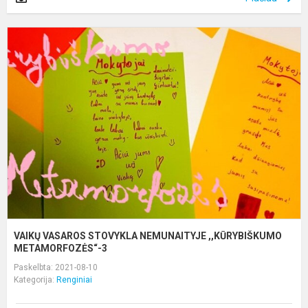
V
V
S
N
,
M
VAIKŲ VASAROS STOVYKLA NEMUNAITYJE ,,KŪRYBIŠKUMO
METAMORFOZĖS“-3
Paskelbta: 2021-08-10
Kategorija:
Renginiai