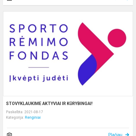
S
A
I
K
STOVYKLAUKIME AKTYVIAI IR KŪRYBINGAI!
Paskelbta: 2021-08-17
Kategorija:
Renginiai
Plačiau