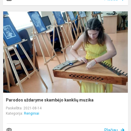
P
u
s
k
m
Parodos uždaryme skambėjo kanklių muzika
Paskelbta: 2021-08-14
Kategorija:
Renginiai
Plačiau