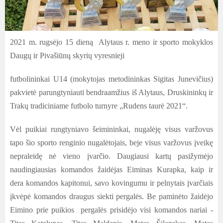
2021 m. rugsėjo 15 dieną Alytaus r. meno ir sporto mokyklos
Daugų ir Pivašiūnų skyrių vyresnieji
futbolininkai U14 (mokytojas metodininkas Sigitas Junevičius)
pakvietė parungtyniauti bendraamžius iš Alytaus, Druskininkų ir
Trakų tradiciniame futbolo turnyre „Rudens taurė 2021“.
Vėl puikiai rungtyniavo šeimininkai, nugalėję visus varžovus
tapo šio sporto renginio nugalėtojais, beje visus varžovus įveikę
nepraleidę nė vieno įvarčio. Daugiausi kartų pasižymėjo
naudingiausias komandos žaidėjas Eiminas Kurapka, kaip ir
dera komandos kapitonui, savo kovingumu ir pelnytais įvarčiais
įkvėpė komandos draugus siekti pergalės. Be paminėto žaidėjo
Eimino prie puikios pergalės prisidėjo visi komandos nariai -