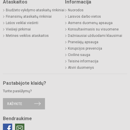
Ataskaitos
Informacija
Biudžeto vykdymo ataskaitų rinkiniai
Nuorodos
Finansinių ataskaitų rinkiniai
Laisvos darbo vietos
Lėšos veiklai viešinti
Asmens duomenų apsauga
Viešieji pirkimai
Konsultavimasis su visuomene
Metinės veiklos ataskaitos
Dažniausiai užduodami klausimai
Pranešėjų apsauga
Korupcijos prevencija
Civilinė sauga
Teisinė informacija
Atviri duomenys
Pastabėjote klaidų?
Turite pasiūlymų?
RAŠYKITE
Bendraukime