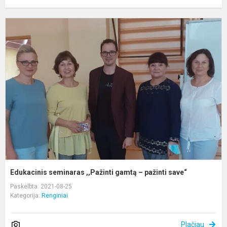
E
s
,
g
–
p
s
Edukacinis seminaras ,,Pažinti gamtą – pažinti save“
Paskelbta: 2021-08-25
Kategorija:
Renginiai
Plačiau