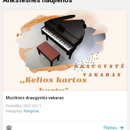
Ankstesnės naujienos
M
d
v
Muzikinis draugystės vakaras
Paskelbta: 2021-09-13
Kategorija:
Renginiai
Plačiau