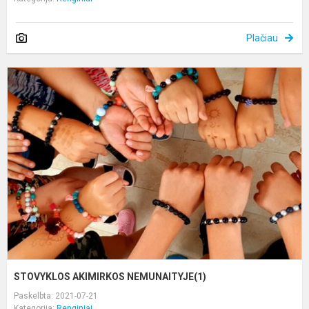
Plačiau
S
A
N
STOVYKLOS AKIMIRKOS NEMUNAITYJE(1)
Paskelbta: 2021-07-21
Kategorija:
Renginiai