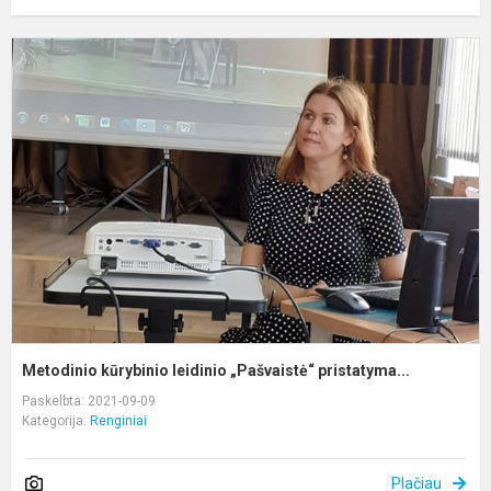
M
k
l
„
Metodinio kūrybinio leidinio „Pašvaistė“ pristatyma...
Paskelbta: 2021-09-09
Kategorija:
Renginiai
Plačiau