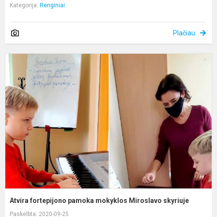
Kategorija:
Renginiai
Plačiau
A
f
p
m
M
s
Atvira fortepijono pamoka mokyklos Miroslavo skyriuje
Paskelbta: 2020-09-25