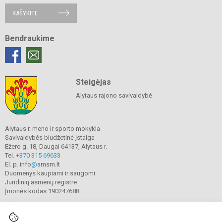
RAŠYKITE
Bendraukime
Steigėjas
Alytaus rajono savivaldybė
Alytaus r. meno ir sporto mokykla
Savivaldybės biudžetinė įstaiga
Ežero g. 18, Daugai 64137, Alytaus r.
Tel.
+370 315 69633
El. p. info
@
amsm.lt
Duomenys kaupiami ir saugomi
Juridinių asmenų registre
Įmonės kodas 190247688