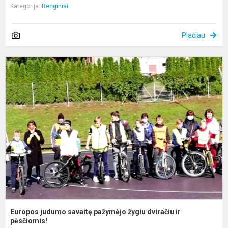
Kategorija:
Renginiai
Plačiau
E
j
s
p
ž
d
ir
p
Europos judumo savaitę pažymėjo žygiu dviračiu ir
pėsčiomis!