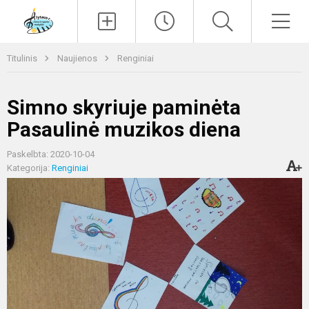
Paieška
Men
Titulinis
Naujienos
Renginiai
Simno skyriuje paminėta
Pasaulinė muzikos diena
Paskelbta: 2020-10-04
Kategorija:
Renginiai