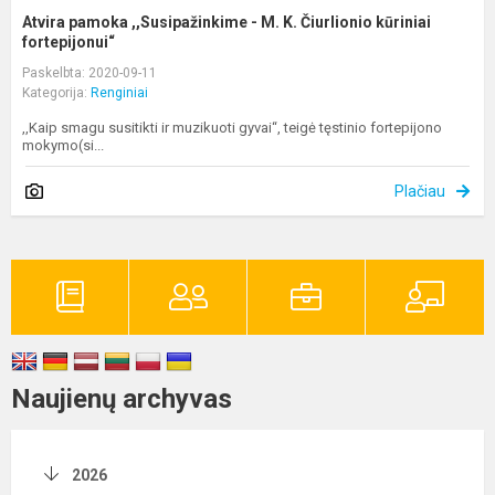
Atvira pamoka ,,Susipažinkime - M. K. Čiurlionio kūriniai
fortepijonui“
Paskelbta: 2020-09-11
Kategorija:
Renginiai
,,Kaip smagu susitikti ir muzikuoti gyvai“, teigė tęstinio fortepijono
mokymo(si...
Plačiau
Naujienų archyvas
2026