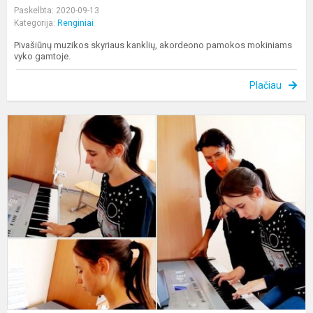
Paskelbta: 2020-09-13
Kategorija:
Renginiai
Pivašiūnų muzikos skyriaus kanklių, akordeono pamokos mokiniams
vyko gamtoje.
Plačiau
A
p
,
-
M
K
Č
k
f.