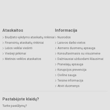
Ataskaitos
Informacija
Biudžeto vykdymo ataskaitų rinkiniai
Nuorodos
Finansinių ataskaitų rinkiniai
Laisvos darbo vietos
Lėšos veiklai viešinti
Asmens duomenų apsauga
Viešieji pirkimai
Konsultavimasis su visuomene
Metinės veiklos ataskaitos
Dažniausiai užduodami klausimai
Pranešėjų apsauga
Korupcijos prevencija
Civilinė sauga
Teisinė informacija
Atviri duomenys
Pastabėjote klaidų?
Turite pasiūlymų?