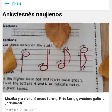
Grįžti
Ankstesnės naujienos
M
y
v
i
m
f
P
k
g
g
Muzika yra viena iš meno formų. Prie kurių gyvenime galime
„prisiliesti“
Paskelbta: 2020-09-25