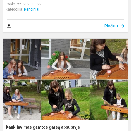
Paskelbta: 2020-09-22
Kategorija:
Renginiai
Plačiau
K
g
g
a
Kankliavimas gamtos garsų apsuptyje